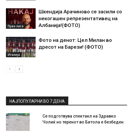
Шкендија Арачиново се засили со
некогашен репрезентативец на
Албанија!(ФОТО)
Прва лига
Фото на денот: Цел Милан во
дресот на Барези! (ФОТО)
Италија
НАЈПОПУЛАРНИ ВО 7 ДЕНА
Се подготвува спектакл на Здравко
Чолиќ но теренот во Битола е безбеден