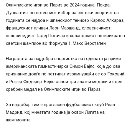
Олимписките игри во Париз во 2024 година. Покрај
Дуплантис, во потесниот избор за светски спортист на
годината се најдоа и шпанскиот тенисер Карлос Алкараз,
францускиот пливач Леон Маршанд, словенечкиот
велосипедист Тадеј Погачар и холандскиот четирикратен
светски шампион во Формула 1, Макс Верстапен.
Наградата за најдобра спортистка на годината ја прими
американската гимнастичарка Симон Бaјлс, која до ова
признание доаѓа по петтипат израмнувајќи се со Ѓоковиќ
и Роџер Федерер. Бејлс освои три златни медали и еден
сребрен медал на Олимписките игри во Париз.
За најдобар тим е прогласен фудбалскиот клуб Реал
Мадрид, кој минатата година ја освои Лигата на
шампионите.