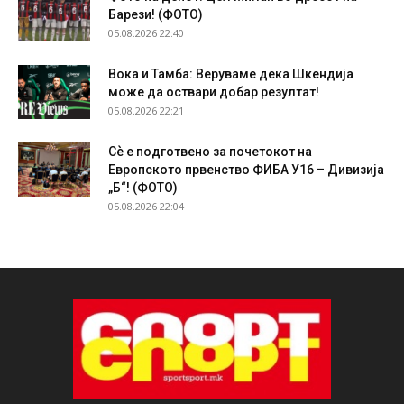
Барези! (ФОТО)
05.08.2026 22:40
Вока и Тамба: Веруваме дека Шкендија
може да оствари добар резултат!
05.08.2026 22:21
Сѐ е подготвено за почетокот на
Европското првенство ФИБА У16 – Дивизија
„Б“! (ФОТО)
05.08.2026 22:04