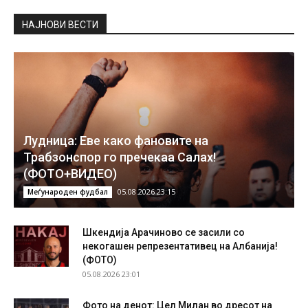
НAЈНОВИ ВЕСТИ
Лудница: Еве како фановите на
Трабзонспор го пречекаа Салах!
(ФОТО+ВИДЕО)
05.08.2026 23:15
Меѓународен фудбал
Шкендија Арачиново се засили со
некогашен репрезентативец на Албанија!
(ФОТО)
05.08.2026 23:01
Фото на денот: Цел Милан во дресот на