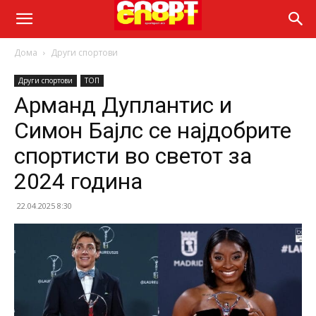
Дома
Други спортови
Други спортови
ТОП
Арманд Дуплантис и
Симон Бaјлс се најдобрите
спортисти во светот за
2024 година
22.04.2025 8:30