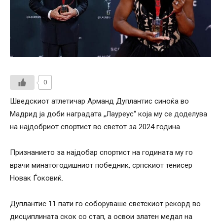
0
Шведскиот атлетичар Арманд Дуплантис синоќа во
Мадрид ја доби наградата „Лауреус“ која му се доделува
на најдобриот спортист во светот за 2024 година.
Признанието за најдобар спортист на годината му го
врачи минатогодишниот победник, српскиот тенисер
Новак Ѓоковиќ.
Дуплантис 11 пати го соборуваше светскиот рекорд во
дисциплината скок со стап, а освои златен медал на