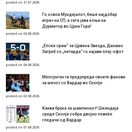
posted on 31.07.2026
Го освои Мундијалот, беше најдобар
играч на СП, а сега јава коњи на
Дурмитор во Црна Гора!
posted on 03.08.2026
„Епски срам“ за Црвена Звезда, Динамо
Загреб со „петарда“ го најави плеј-офот
posted on 04.08.2026
Мелсунген ги предупреди своите фанови
за мечот со Вардар во Скопје
posted on 02.08.2026
Каква брука за шампионот! Шкендија
среде Скопје собра двојно повеќе
гледачи од Вардар
posted on 01.08.2026