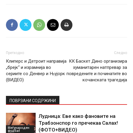
Претходно
Следно
Клиперс и Детроит направија
КК Баскет Дино организира
„брејк“ и израмнија во
хуманитарен натпревар за
сериите со Денвер и Њујорк
повредените и починатите во
(ВИДЕО)
кочанската трагедија
ПОВРЗАНИ СОДРЖИНИ
Лудница: Еве како фановите на
Трабзонспор го пречекаа Салах!
Меѓународен
(ФОТО+ВИДЕО)
фудбал