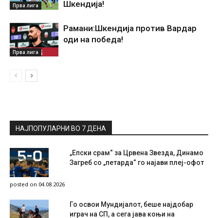
Шкендија!
Прва лига
Рамани:Шкендија против Вардар
оди на победа!
Прва лига
НАЈПОПУЛАРНИ ВО 7 ДЕНА
„Епски срам“ за Црвена Звезда, Динамо
Загреб со „петарда“ го најави плеј-офот
posted on 04.08.2026
Го освои Мундијалот, беше најдобар
играч на СП, а сега јава коњи на