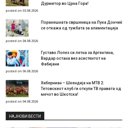
Дурмитор во Црна Гора!
posted on 03.08.2026
Поранешната свршеница на Лука Дончиќ
се откажа од тужбата за алиментација
posted on 04.08.2026
Густаво Лопез си летна за Аргентина,
Вардар остана вез асистентот на
Фабијани
posted on 06.08.2026
Хиберниан – Шкендија на МТВ 2:
Тетовскиот клуб ги откупи ТВ правата од
мечот во Шкотска!
posted on 04.08.2026
НAЈНОВИ ВЕСТИ