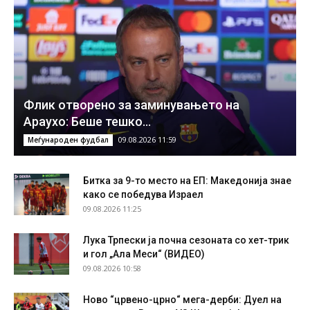
Флик отворено за заминувањето на
Араухо: Беше тешко…
09.08.2026 11:59
Меѓународен фудбал
Битка за 9-то место на ЕП: Македонија знае
како се победува Израел
09.08.2026 11:25
Лука Трпески ја почна сезоната со хет-трик
и гол „Ала Меси“ (ВИДЕО)
09.08.2026 10:58
Ново “црвено-црно“ мега-дерби: Дуел на