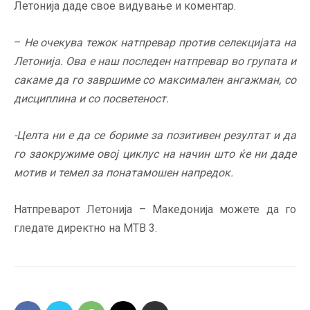
Летонија даде свое видување и коментар.
–
Не очекува тежок натпревар против селекцијата на
Летонија. Ова е наш последен натпревар во групата и
сакаме да го завршиме со максимален ангажман, со
дисциплина и со посветеност.
-Целта ни е да се бориме за позитивен резултат и да
го заокружиме овој циклус на начин што ќе ни даде
мотив и темел за понатамошен напредок.
Натпреварот Летонија – Македонија можете да го
гледате директно на МТВ 3.