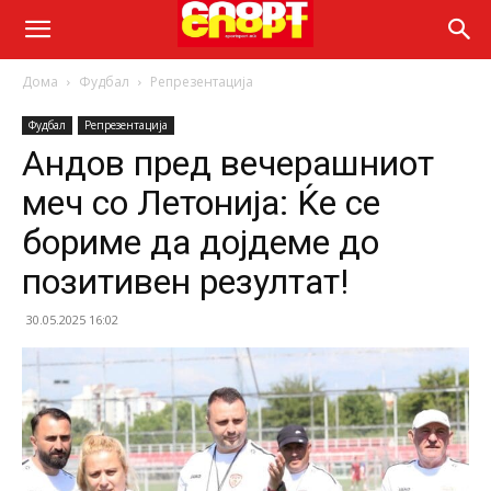
Дома
Фудбал
Репрезентација
Фудбал
Репрезентација
Андов пред вечерашниот
меч со Летонија: Ќе се
бориме да дојдеме до
позитивен резултат!
30.05.2025 16:02