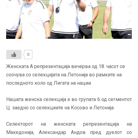
0
Женската А репрезентација вечерва од 18. часот се
соочува со селекцијата на Летонија во рамките на
последното коло од Лигата на нации.
Нашата женска селекција е во групата 6 од сегментот
Ц заедно со селекциите на Косово и Летонија.
Селекторот на женската репрезентација на
Македонија, Александар Андов пред дуелот со