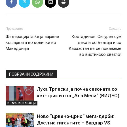
Претходно
Следно
Федерацијата ќе ја зајакне
Костадинов: Сигурен сум
кошарката во колички во
дека и со Белгија и со
Македонија
Казахстан ќе се покажеме
во вистинско светло!
ПОВРЗАНИ СОДРЖИНИ
Лука Трпески ја почна сезоната со
хет-трик и гол „Ала Меси“ (ВИДЕО)
Интернационалци
Ново “црвено-црно“ мега-дерби:
Дуел на гигантите – Вардар VS