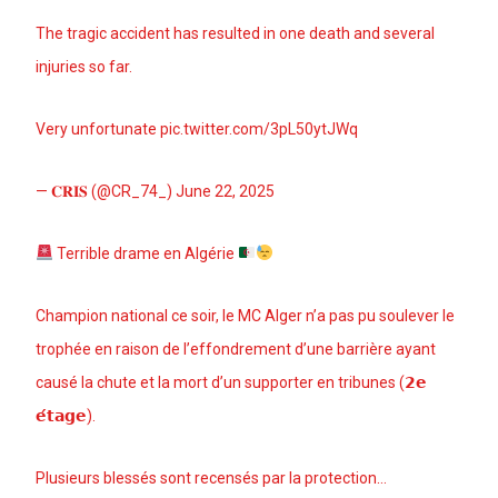
The tragic accident has resulted in one death and several
injuries so far.
Very unfortunate
pic.twitter.com/3pL50ytJWq
— 𝐂𝐑𝐈𝐒 (@CR_74_)
June 22, 2025
Terrible drame en Algérie
Champion national ce soir, le MC Alger n’a pas pu soulever le
trophée en raison de l’effondrement d’une barrière ayant
causé la chute et la mort d’un supporter en tribunes (𝟮𝗲
𝗲́𝘁𝗮𝗴𝗲).
Plusieurs blessés sont recensés par la protection…