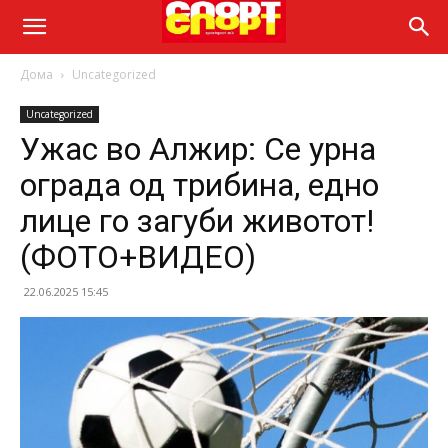
Дома
Uncategorized
Uncategorized
Ужас во Алжир: Се урна
ограда од трибина, едно
лице го загуби животот!
(ФОТО+ВИДЕО)
22.06.2025 15:45