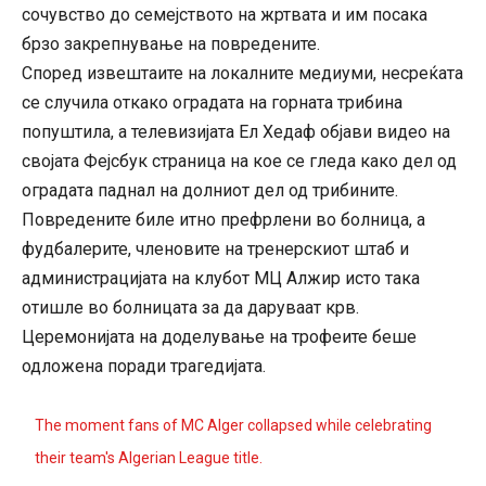
сочувство до семејството на жртвата и им посака
брзо закрепнување на повредените.
Според извештаите на локалните медиуми, несреќата
се случила откако оградата на горната трибина
попуштила, а телевизијата Ел Хедаф објави видео на
својата Фејсбук страница на кое се гледа како дел од
оградата паднал на долниот дел од трибините.
Повредените биле итно префрлени во болница, а
фудбалерите, членовите на тренерскиот штаб и
администрацијата на клубот МЦ Алжир исто така
отишле во болницата за да даруваат крв.
Церемонијата на доделување на трофеите беше
одложена поради трагедијата.
The moment fans of MC Alger collapsed while celebrating
their team's Algerian League title.