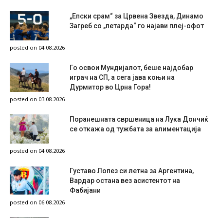
„Епски срам“ за Црвена Звезда, Динамо
Загреб со „петарда“ го најави плеј-офот
posted on 04.08.2026
Го освои Мундијалот, беше најдобар
играч на СП, а сега јава коњи на
Дурмитор во Црна Гора!
posted on 03.08.2026
Поранешната свршеница на Лука Дончиќ
се откажа од тужбата за алиментација
posted on 04.08.2026
Густаво Лопез си летна за Аргентина,
Вардар остана вез асистентот на
Фабијани
posted on 06.08.2026