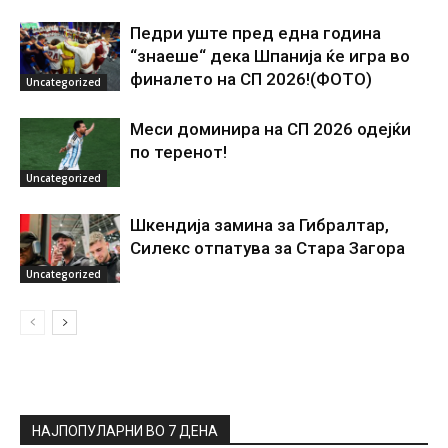
Педри уште пред една година
“знаеше“ дека Шпанија ќе игра во
финалето на СП 2026!(ФОТО)
Uncategorized
Меси доминира на СП 2026 одејќи
по теренот!
Uncategorized
Шкендија замина за Гибралтар,
Силекс отпатува за Стара Загора
Uncategorized
НАЈПОПУЛАРНИ ВО 7 ДЕНА