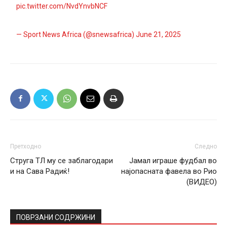
pic.twitter.com/NvdYnvbNCF
— Sport News Africa (@snewsafrica)
June 21, 2025
Претходно
Следно
Струга ТЛ му се заблагодари
Јамал играше фудбал во
и на Сава Радиќ!
најопасната фавела во Рио
(ВИДЕО)
ПОВРЗАНИ СОДРЖИНИ