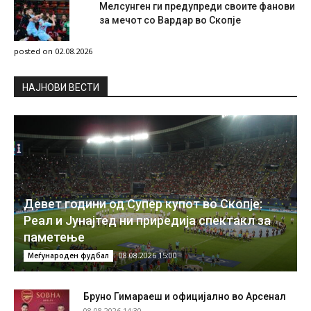
Мелсунген ги предупреди своите фанови
за мечот со Вардар во Скопје
posted on 02.08.2026
НAЈНОВИ ВЕСТИ
Девет години од Супер купот во Скопје:
Реал и Јунајтед ни приредија спектакл за
паметење
08.08.2026 15:00
Меѓународен фудбал
Бруно Гимараеш и официјално во Арсенал
08.08.2026 14:30