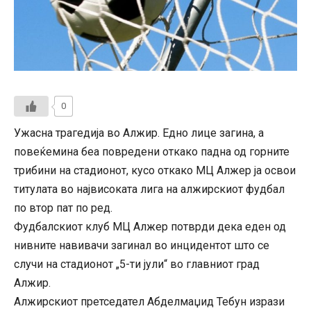
0
Ужасна трагедија во Алжир. Едно лице загина, а
повеќемина беа повредени откако падна од горните
трибини на стадионот, кусо откако МЦ Алжер ја освои
титулата во највисоката лига на алжирскиот фудбал
по втор пат по ред.
Фудбалскиот клуб МЦ Алжер потврди дека еден од
нивните навивачи загинал во инцидентот што се
случи на стадионот „5-ти јули“ во главниот град
Алжир.
Алжирскиот претседател Абделмаџид Тебун изрази