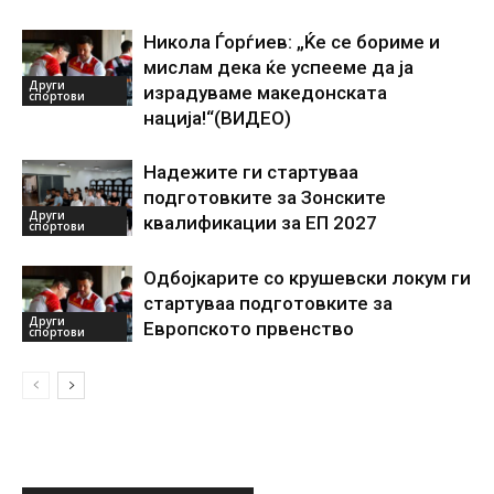
Никола Ѓорѓиев: „Ќе се бориме и
мислам дека ќе успееме да ја
Други
израдуваме македонската
спортови
нација!“(ВИДЕО)
Надежите ги стартуваа
подготовките за Зонските
Други
квалификации за ЕП 2027
спортови
Одбојкарите со крушевски локум ги
стартуваа подготовките за
Други
Европското првенство
спортови