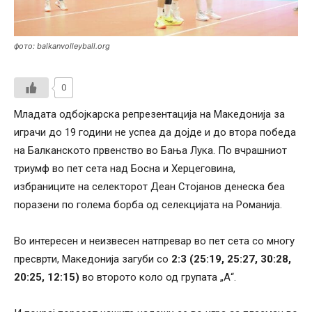
фото: balkanvolleyball.org
0
Младата одбојкарска репрезентација на Македонија за
играчи до 19 години не успеа да дојде и до втора победа
на Балканското првенство во Бања Лука. По вчрашниот
триумф во пет сета над Босна и Херцеговина,
избраниците на селекторот Деан Стојанов денеска беа
поразени по голема борба од селекцијата на Романија.
Во интересен и неизвесен натпревар во пет сета со многу
пресврти, Македонија загуби со
2:3 (25:19, 25:27, 30:28,
20:25, 12:15)
во второто коло од групата „А“.