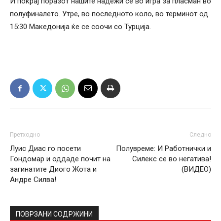
И покрај поразот нашите надежи се во игра за пласман во
полуфиналето. Утре, во последното коло, во терминот од
15:30 Македонија ќе се соочи со Турција.
Претходно
Следно
Луис Диас го посети
Полувреме: И Работнички и
Гондомар и оддаде почит на
Силекс се во негатива!
загинатите Диого Жота и
(ВИДЕО)
Андре Силва!
ПОВРЗАНИ СОДРЖИНИ