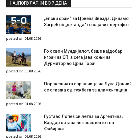
НАЈПОПУЛАРНИ ВО 7 ДЕНА
„Епски срам“ за Црвена Звезда, Динамо
Загреб со „петарда“ го најави плеј-офот
posted on 04.08.2026
Го освои Мундијалот, беше најдобар
играч на СП, а сега јава коњи на
Дурмитор во Црна Гора!
posted on 03.08.2026
Поранешната свршеница на Лука Дончиќ
се откажа од тужбата за алиментација
posted on 04.08.2026
Густаво Лопез си летна за Аргентина,
Вардар остана вез асистентот на
Фабијани
posted on 06.08.2026