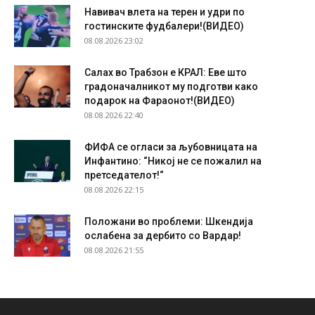
Навивач влета на терен и удри по
гостинските фудбалери!(ВИДЕО)
08.08.2026 23:02
Салах во Трабзон е КРАЛ: Еве што
градоначалникот му подготви како
подарок на Фараонот!(ВИДЕО)
08.08.2026 22:40
ФИФА се огласи за љубовницата на
Инфантино: “Никој не се пожалил на
претседателот!“
08.08.2026 22:15
Положани во проблеми: Шкендија
ослабена за дербито со Вардар!
08.08.2026 21:55