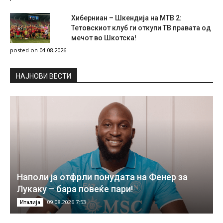
Хиберниан – Шкендија на МТВ 2:
Тетовскиот клуб ги откупи ТВ правата од
мечот во Шкотска!
posted on 04.08.2026
НAЈНОВИ ВЕСТИ
Наполи ја отфрли понудата на Фенер за
Лукаку – бара повеќе пари!
09.08.2026 7:53
Италија