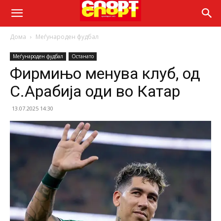
Дома
Меѓународен фудбал
Меѓународен фудбал
Останато
Фирмињо менува клуб, од
С.Арабија оди во Катар
13.07.2025 14:30