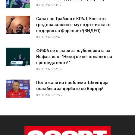
08.08.2026 23:02
Салах во Трабзон е КРАЛ: Еве што
градоначалникот му подготви како
подарок на Фараонот!(ВИДЕО)
08.08.2026 22:40
ФИФА се огласи за љубовницата на
Инфантино: “Никој не се пожалил на
претседателот!“
08.08.2026 22:15
Положани во проблеми: Шкендија
ослабена за дербито со Вардар!
08.08.2026 21:55