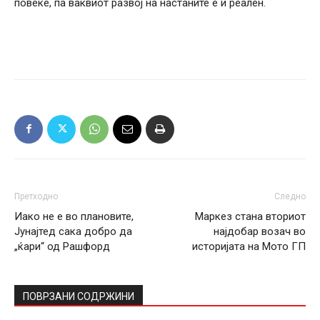
повеќе, па ваквиот развој на настаните е и реален.
Претходно
Следно
Иако не е во плановите,
Маркез стана вториот
Јунајтед сака добро да
најдобар возач во
„ќари“ од Рашфорд
историјата на Мото ГП
ПОВРЗАНИ СОДРЖИНИ