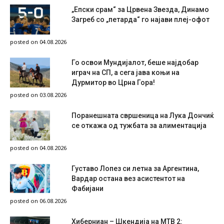
„Епски срам“ за Црвена Звезда, Динамо
Загреб со „петарда“ го најави плеј-офот
posted on 04.08.2026
Го освои Мундијалот, беше најдобар
играч на СП, а сега јава коњи на
Дурмитор во Црна Гора!
posted on 03.08.2026
Поранешната свршеница на Лука Дончиќ
се откажа од тужбата за алиментација
posted on 04.08.2026
Густаво Лопез си летна за Аргентина,
Вардар остана вез асистентот на
Фабијани
posted on 06.08.2026
Хиберниан – Шкендија на МТВ 2: