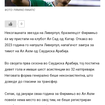
ФОТО: FIRMINO FANATIC
0
Некогашната звезда на Ливерпул, бразилецот Фирмињо
ќе му пристапи на клубот Ал Сад од Катар. Откако во
2023 година го напушти Ливерпул, напаѓачот заигра за
тимот на Ал Ахли од Саудиска Арабија.
Во својата прва сезона во Саудиска Арабија, тој постигна
девет гола и имаше шест асистенции во 32 натпревари.
Неговата форма генерално беше неконзистентна, што
доведе до гласини за трансфер.
Сепак, од јануари оваа година за Фирмињо во Ал Ахли
повеќе нема место во овој тим, не беше регистриран