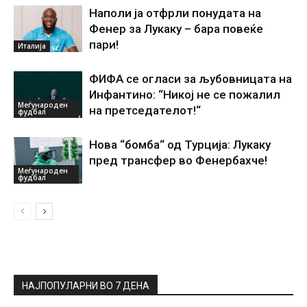
Наполи ја отфрли понудата на
Фенер за Лукаку – бара повеќе
пари!
Италија
ФИФА се огласи за љубовницата на
Инфантино: “Никој не се пожалил
Меѓународен
на претседателот!“
фудбал
Нова “бомба“ од Турција: Лукаку
пред трансфер во Фенербахче!
Меѓународен
фудбал
НАЈПОПУЛАРНИ ВО 7 ДЕНА