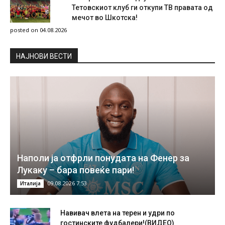
Тетовскиот клуб ги откупи ТВ правата од
мечот во Шкотска!
posted on 04.08.2026
НAЈНОВИ ВЕСТИ
Наполи ја отфрли понудата на Фенер за
Лукаку – бара повеќе пари!
09.08.2026 7:53
Италија
Навивач влета на терен и удри по
гостинските фудбалери!(ВИДЕО)