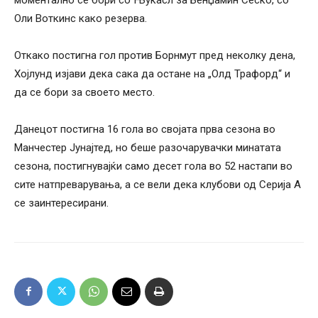
Оли Воткинс како резерва.
Откако постигна гол против Борнмут пред неколку дена,
Хојлунд изјави дека сака да остане на „Олд Трафорд“ и
да се бори за своето место.
Данецот постигна 16 гола во својата прва сезона во
Манчестер Јунајтед, но беше разочарувачки минатата
сезона, постигнувајќи само десет гола во 52 настапи во
сите натпреварувања, а се вели дека клубови од Серија А
се заинтересирани.