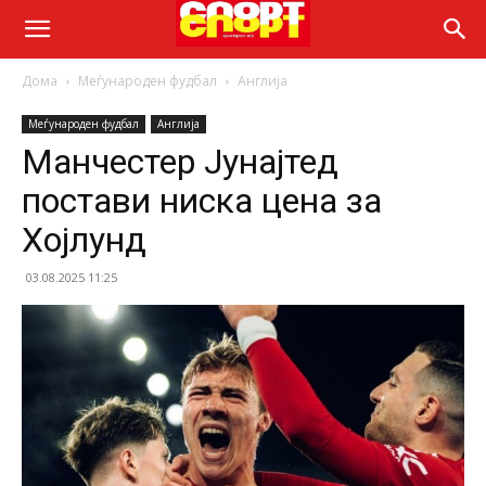
Дома
Меѓународен фудбал
Англија
Меѓународен фудбал
Англија
Манчестер Јунајтед
постави ниска цена за
Хојлунд
03.08.2025 11:25