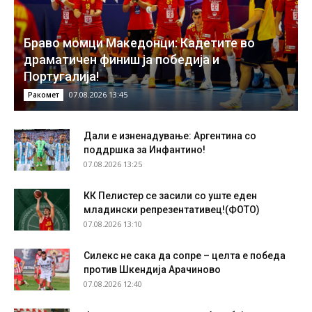
Браво момци Македонци: Кадетите во
драматичен финиш ја победија и
Португалија!
07.08.2026 13:45
Ракомет
Дали е изненадување: Аргентина со
поддршка за Инфантино!
07.08.2026 13:25
КК Пелистер се засили со уште еден
младински репрезентативец!(ФОТО)
07.08.2026 13:10
Силекс не сака да сопре – целта е победа
против Шкендија Арачиново
07.08.2026 12:40