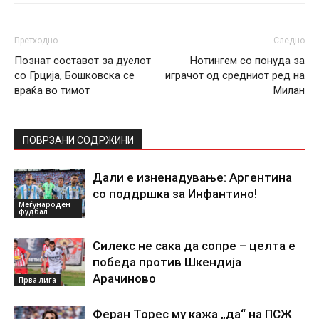
Претходно
Следно
Познат составот за дуелот
Нотингем со понуда за
со Грција, Бошковска се
играчот од средниот ред на
враќа во тимот
Милан
ПОВРЗАНИ СОДРЖИНИ
Дали е изненадување: Аргентина
со поддршка за Инфантино!
Меѓународен
фудбал
Силекс не сака да сопре – целта е
победа против Шкендија
Арачиново
Прва лига
Феран Торес му кажа „да“ на ПСЖ