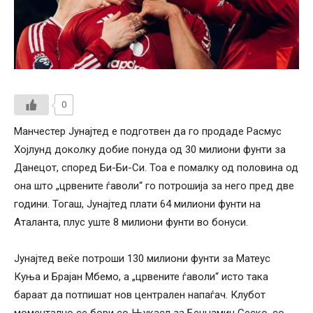
0
Манчестер Јунајтед е подготвен да го продаде Расмус
Хојлунд доколку добие понуда од 30 милиони фунти за
Данецот, според Би-Би-Си. Тоа е помалку од половина од
она што „црвените ѓаволи“ го потрошија за него пред две
години. Тогаш, Јунајтед плати 64 милиони фунти на
Аталанта, плус уште 8 милиони фунти во бонуси.
Јунајтед веќе потроши 130 милиони фунти за Матеус
Куња и Брајан Мбемо, а „црвените ѓаволи“ исто така
бараат да потпишат нов централен напаѓач. Клубот
моментално се бори со Њукасл за Бенџамин Сеско, со