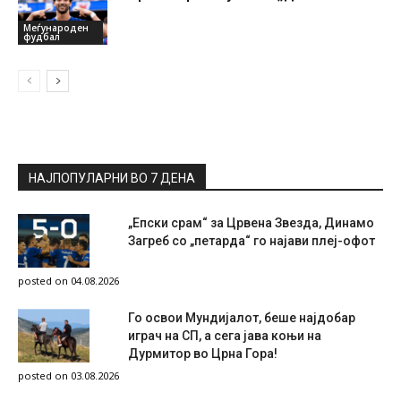
Меѓународен
фудбал
НАЈПОПУЛАРНИ ВО 7 ДЕНА
„Епски срам“ за Црвена Звезда, Динамо
Загреб со „петарда“ го најави плеј-офот
posted on 04.08.2026
Го освои Мундијалот, беше најдобар
играч на СП, а сега јава коњи на
Дурмитор во Црна Гора!
posted on 03.08.2026