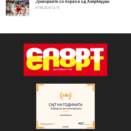
Јуниорките со пораз и од Азербејџан
07.08.2026 12:15