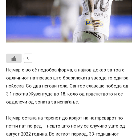
0
Нејмар е во сè подобра форма, а најнов доказ за тоа е
одличниот натпревар што бразилската ѕвезда го одигра
ноќеска. Со два негови гола, Сантос славеше победа од
3:1 против Жувентуде во 18. коло од првенството и се
оддалечи од зоната за испаѓање.
Нејмар остана на теренот до крајот на натпреварот по
петти пат по ред – нешто што не му се случило уште од
август 2022 година. Во истиот период, 33-годишниот