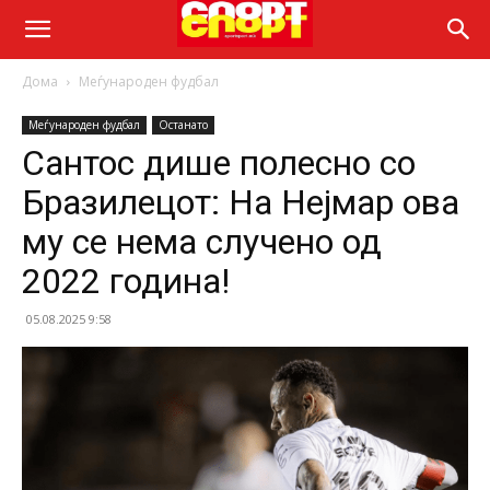
Дома
Меѓународен фудбал
Меѓународен фудбал
Останато
Сантос дише полесно со
Бразилецот: На Нејмар ова
му се нема случено од
2022 година!
05.08.2025 9:58