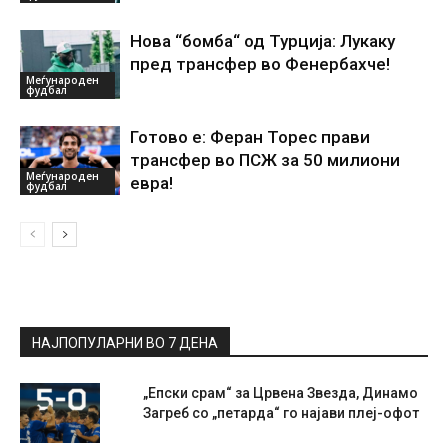
Нова “бомба“ од Турција: Лукаку
пред трансфер во Фенербахче!
Меѓународен
фудбал
Готово е: Феран Торес прави
трансфер во ПСЖ за 50 милиони
Меѓународен
евра!
фудбал
НАЈПОПУЛАРНИ ВО 7 ДЕНА
„Епски срам“ за Црвена Звезда, Динамо
Загреб со „петарда“ го најави плеј-офот