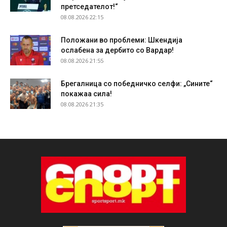
претседателот!“
08.08.2026 22:15
Положани во проблеми: Шкендија
ослабена за дербито со Вардар!
08.08.2026 21:55
Брегалница со победничко селфи: „Сините“
покажаа сила!
08.08.2026 21:35