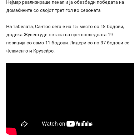
Нејмар реализираше пенал и ја обезбеди победата на
домаќините со својот трет гол во сезоната.
На табелата, Сантос сега е на 15. место со 18 бодови,
додека Жувентуде остана на претпоследната 19.
позиција со само 11 бодови. Лидери со по 37 бодови се
Фламенго и Крузеи́ро.