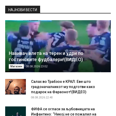
НAЈНОВИ ВЕСТИ
Навивач влета на терен и удри по
гостинските фудбалери!(ВИДЕО)
08.08.2026 23:02
Магазин
Салах во Трабзон е КРАЛ: Еве што
градоначалникот му подготви како
подарок на Фараонот!(ВИДЕО)
08.08.2026 22:40
ФИФА се огласи за љубовницата на
Инфантино: “Никој не се пожалил на