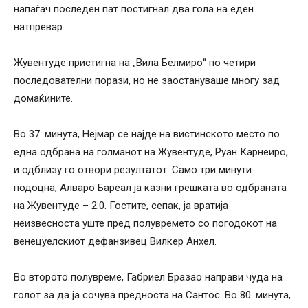
напаѓач последен пат постигнал два гола на еден
натпревар.
Жувентуде пристигна на „Вила Белмиро“ по четири
последователни порази, но не заостануваше многу зад
домаќините.
Во 37. минута, Нејмар се најде на вистинското место по
една одбрана на голманот на Жувентуде, Руан Карнеиро,
и одблизу го отвори резултатот. Само три минути
подоцна, Алваро Бареал ја казни грешката во одбраната
на Жувентуде – 2:0. Гостите, сепак, ја вратија
неизвесноста уште пред полувремето со погодокот на
венецуелскиот дефанзивец Вилкер Анхел.
Во второто полувреме, Габриел Бразао направи чуда на
голот за да ја сочува предноста на Сантос. Во 80. минута,