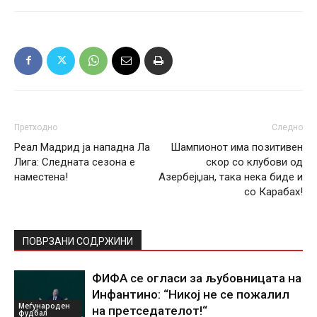
Претходно
Следно
Реал Мадрид ја нападна Ла
Шампионот има позитивен
Лига: Следната сезона е
скор со клубови од
наместена!
Азербејџан, така нека биде и
со Карабах!
ПОВРЗАНИ СОДРЖИНИ
ФИФА се огласи за љубовницата на
Инфантино: “Никој не се пожалил
Меѓународен
на претседателот!“
фудбал