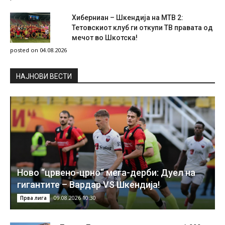
Хиберниан – Шкендија на МТВ 2:
Тетовскиот клуб ги откупи ТВ правата од
мечот во Шкотска!
posted on 04.08.2026
НAЈНОВИ ВЕСТИ
Ново “црвено-црно“ мега-дерби: Дуел на
гигантите – Вардар VS Шкендија!
09.08.2026 10:30
Прва лига