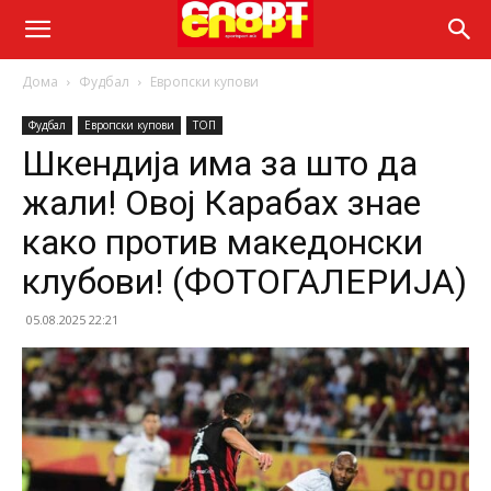
Дома
Фудбал
Европски купови
Фудбал
Европски купови
ТОП
Шкендија има за што да
жали! Овој Карабах знае
како против македонски
клубови! (ФОТОГАЛЕРИЈА)
05.08.2025 22:21