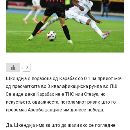
0
Шкендија е поразена од Карабах со 0:1 на првиот меч
од пресметката во 3.квалификациска рунда во ЛШ.
Се виде дека Карабах не е ТНС или Стеауа, но
искуството, одважноста, поголемиот ризик што го
преземаа Азербејџанците им донесе победа.
Да, Шкендија има за што да жали ако се погледне