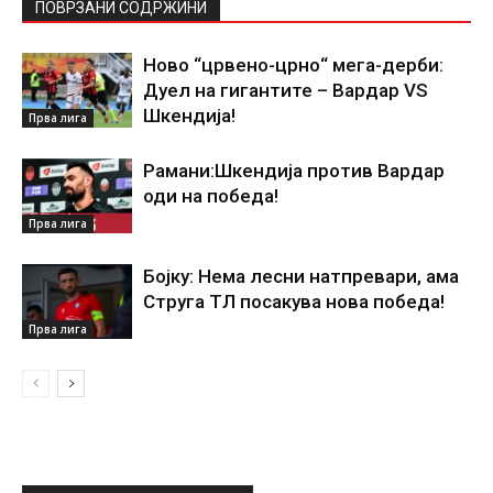
ПОВРЗАНИ СОДРЖИНИ
Ново “црвено-црно“ мега-дерби:
Дуел на гигантите – Вардар VS
Шкендија!
Прва лига
Рамани:Шкендија против Вардар
оди на победа!
Прва лига
Бојку: Нема лесни натпревари, ама
Струга ТЛ посакува нова победа!
Прва лига