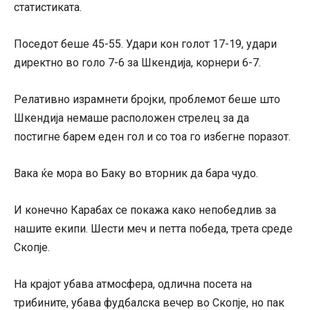
статистиката.
Поседот беше 45-55. Удари кон голот 17-19, удари
директно во голо 7-6 за Шкендија, корнери 6-7.
Релативно израмнети бројки, проблемот беше што
Шкендија немаше расположен стрелец за да
постигне барем еден гол и со тоа го избегне поразот.
Вака ќе мора во Баку во вторник да бара чудо.
И конечно Карабах се покажа како непобедлив за
нашите екипи. Шести меч и петта победа, трета среде
Скопје.
На крајот убава атмосфера, одлична посета на
трибините, убава фудбалска вечер во Скопје, но пак