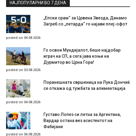
НАЈПОПУЛАРНИ ВО 7 ДЕНА
„Епски срам“ за Црвена Звезда, Динамо
Загреб со „петарда“ го најави плеј-офот
posted on 04.08.2026
Го освои Мундијалот, беше најдобар
играч на СП, а сега јава коњи на
Дурмитор во Црна Гора!
posted on 03.08.2026
Поранешната свршеница на Лука Дончиќ
се откажа од тужбата за алиментација
posted on 04.08.2026
Густаво Лопез си летна за Аргентина,
Вардар остана вез асистентот на
Фабијани
posted on 06.08.2026