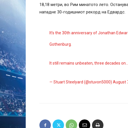
18,18 метри, во Рим минатото лето. Останув
нападне 30-годишниот рекорд на Едвардс.
It’s the 30th anniversary of Jonathan Edward
Gothenburg.
It still remains unbeaten, three decades on
— Stuart Steelyard (@stuvon5000)
August 