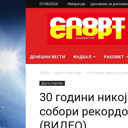
07/08/2026
Импресум
Ценовник за реклам
sportsport.mk
ДЕНЕШНИ ВЕСТИ
ФУДБАЛ
РАКОМЕТ
Дома
Други спортови
30 години никој не усп
Други спортови
30 години никој
собори рекордо
(ВИДЕО)