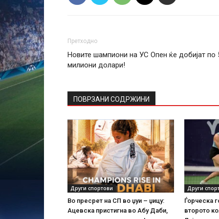
Претходно
Новите шампиони на УС Опен ќе добијат по 
милиони долари!
ПОВРЗАНИ СОДРЖИНИ
Други спортови
Други спор
Во пресрет на СП во џуи – џицу:
Ѓорческа г
Ацевска пристигна во Абу Даби,
второто ко