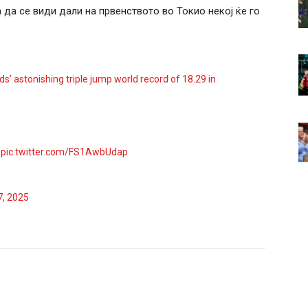
а да се види дали на првенството во Токио некој ќе го
s’ astonishing triple jump world record of 18.29 in
…
pic.twitter.com/FS1AwbUdap
7, 2025