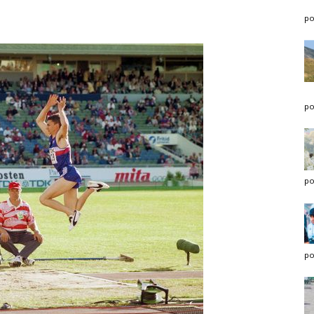
po
po
po
po