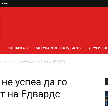
ирање
КОШАРКА
МЕЃУНАРОДЕН ФУДБАЛ
ДРУГИ СП
еа да го собори рекордот на Едвардс (ВИДЕО)
 не успеа да го
т на Едвардс