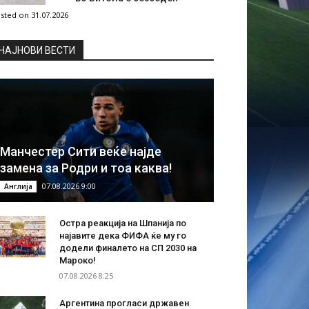
sted on 31.07.2026
НAЈНОВИ ВЕСТИ
Манчестер Сити веќе најде
замена за Родри и тоа каква!
07.08.2026 9:00
Англија
Остра реакција на Шпанија по
најавите дека ФИФА ќе му го
додели финалето на СП 2030 на
Мароко!
07.08.2026 8:25
Аргентина прогласи државен