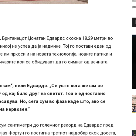
po
, Британецот Џонатан Едвардс скокна 18,29 метри во
никој не успеа да ја надмине. Тој го постави еден од
е им пркоси и на новата технологија, новите патики и
чарите кои се обидуваат да го симнат од вечната
пкам“, вели Едвардс. „Сè уште кога шетам со
 од кој било друг на светот. Тоа е едноставно
садува. Но, сега сум во фаза каде што, ако се
на нервозен.“
сум сантиметри до големиот рекорд на Едвардс пред
аз Фортун го постигна третиот најдобар скок досега,