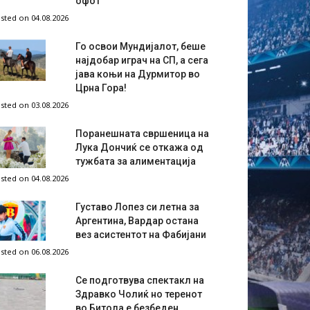
офот
sted on 04.08.2026
Го освои Мундијалот, беше
најдобар играч на СП, а сега
јава коњи на Дурмитор во
Црна Гора!
sted on 03.08.2026
Поранешната свршеница на
Лука Дончиќ се откажа од
тужбата за алиментација
sted on 04.08.2026
Густаво Лопез си летна за
Аргентина, Вардар остана
вез асистентот на Фабијани
sted on 06.08.2026
Се подготвува спектакл на
Здравко Чолиќ но теренот
во Битола е безбеден