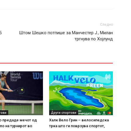
Следно
5
Штом Шешко потпише за Манчестер Ј., Милан
тргнува по Хојлунд
тови
Други спортови
о предаде мечот од
Халк Вело Грин – велосипедска
ло на турнирот во
трка што ги поврзува спортот,