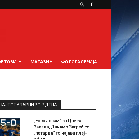
ОРТОВИ
МАГАЗИН
ФОТОГАЛЕРИЈА
НАЈПОПУЛАРНИ ВО 7 ДЕНА
„Епски срам“ за Црвена
Звезда, Динамо Загреб со
„петарда“ го најави плеј-