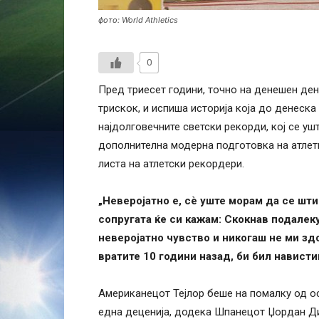
фото: World Athletics
0
Пред триесет години, точно на денешен ден
трискок, и испиша историја која до денеска 
најдолговечните светски рекорди, кој се ушт
дополнителна модерна подготовка на атлети
листа на атлетски рекордери.
„Неверојатно е, сè уште морам да се шти
сопругата ќе си кажам: Скокнав подалеку
неверојатно чувство и никогаш не ми здо
вратите 10 години назад, би бил нависти
Американецот Тејлор беше на помалку од о
една деценија, додека Шпанецот Џордан Диј