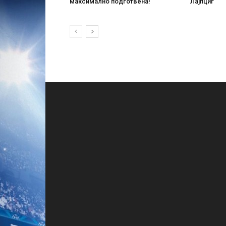
максимално подготвена!
Лајпциг