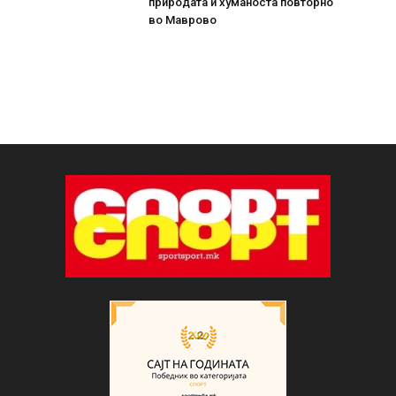
природата и хуманоста повторно
во Маврово