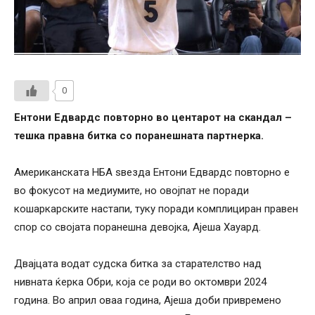
0
Ентони Едвардс повторно во центарот на скандал –
тешка правна битка со поранешната партнерка.
Американската НБА ѕвезда Ентони Едвардс повторно е
во фокусот на медиумите, но овојпат не поради
кошаркарските настапи, туку поради комплициран правен
спор со својата поранешна девојка, Ајеша Хауард.
Двајцата водат судска битка за старателство над
нивната ќерка Обри, која се роди во октомври 2024
година. Во април оваа година, Ајеша доби привремено