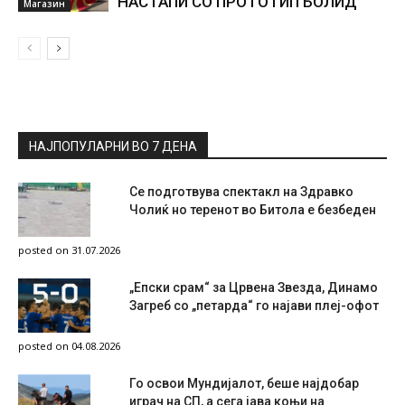
НАСТАПИ СО ПРОТОТИП БОЛИД
Магазин
НАЈПОПУЛАРНИ ВО 7 ДЕНА
Се подготвува спектакл на Здравко
Чолиќ но теренот во Битола е безбеден
posted on 31.07.2026
„Епски срам“ за Црвена Звезда, Динамо
Загреб со „петарда“ го најави плеј-офот
posted on 04.08.2026
Го освои Мундијалот, беше најдобар
играч на СП, а сега јава коњи на