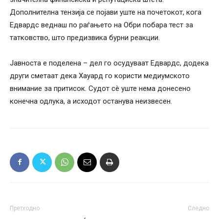
Дополнителна тензија се појави уште на почетокот, кога
Едвардс веднаш по раѓањето на Обри побара тест за
татковство, што предизвика бурни реакции.
Јавноста е поделена – дел го осудуваат Едвардс, додека
други сметаат дека Хауард го користи медиумското
внимание за притисок. Судот сè уште нема донесено
конечна одлука, а исходот останува неизвесен.
Претходно
Следно