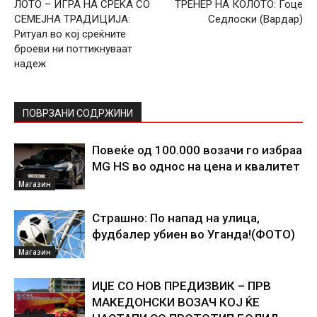
ЛОТО – ИГРА НА СРЕЌА СО
ТРЕНЕР НА КОЛОТО: Гоце
СЕМЕЈНА ТРАДИЦИЈА:
Седлоски (Вардар)
Ритуал во кој среќните
броеви ни поттикнуваат
надеж
ПОВРЗАНИ СОДРЖИНИ
Повеќе од 100.000 возачи го избраа
MG HS во однос на цена и квалитет
Магазин
Страшно: По напад на улица,
фудбалер убиен во Уганда!(ФОТО)
Магазин
ИЏЕ СО НОВ ПРЕДИЗВИК – ПРВ
МАКЕДОНСКИ ВОЗАЧ КОЈ ЌЕ