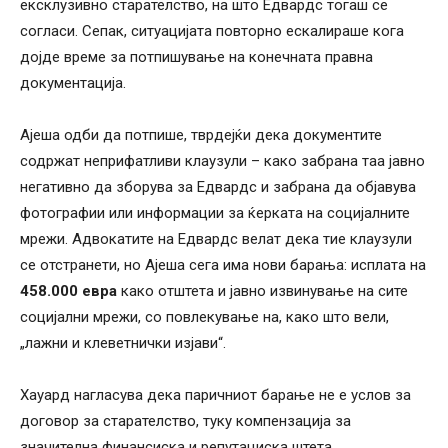
ексклузивно старателство, на што Едвардс тогаш се
согласи. Сепак, ситуацијата повторно ескалираше кога
дојде време за потпишување на конечната правна
документација.
Ајеша одби да потпише, тврдејќи дека документите
содржат неприфатливи клаузули – како забрана таа јавно
негативно да зборува за Едвардс и забрана да објавува
фотографии или информации за ќерката на социјалните
мрежи. Адвокатите на Едвардс велат дека тие клаузули
се отстранети, но Ајеша сега има нови барања: исплата на
458.000 евра
како отштета и јавно извинување на сите
социјални мрежи, со повлекување на, како што вели,
„лажни и клеветнички изјави“.
Хауард нагласува дека паричниот барање не е услов за
договор за старателство, туку компензација за
значителна финансиска и репутациска штета.