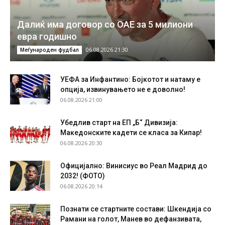
Далиќ има договор со ОАЕ за 5 милиони
евра годишно
06.08.2026 21:30
Меѓународен фудбал
УЕФА за Инфантино: Бојкотот и натаму е
опција, извинувањето не е доволно!
06.08.2026 21:00
Убедлив старт на ЕП „Б“ Дивизија:
Македонските кадети се класа за Кипар!
06.08.2026 20:30
Официјално: Винисиус во Реал Мадрид до
2032! (ФОТО)
06.08.2026 20:14
Познати се стартните состави: Шкендија со
Рамани на голот, Манев во дефанзивата,