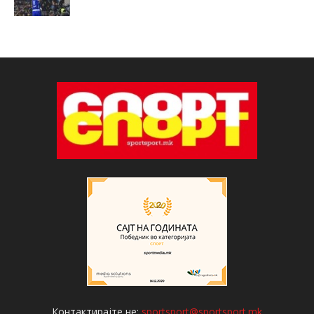
Контактирајте не:
sportsport@sportsport.mk