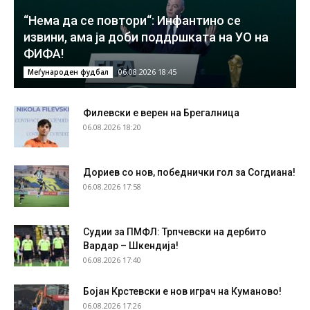
“Нема да се повтори“: Инфантино се
извини, ама ја доби поддршката на УО на
ФИФА!
06.08.2026 18:45
Меѓународен фудбал
Филевски е верен на Брегалница
06.08.2026 18:20
Дориев со нов, победнички гол за Согдиана!
06.08.2026 17:58
Судии за ПМФЛ: Трпчевски на дербито
Вардар – Шкендија!
06.08.2026 17:40
Бојан Крстевски е нов играч на Куманово!
06.08.2026 17:26