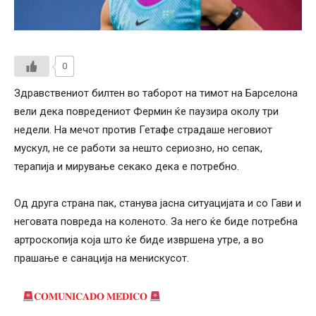
0
Здравствениот билтен во таборот на тимот на Барселона
вели дека повредениот Фермин ќе паузира околу три
недели. На мечот против Гетафе страдаше неговиот
мускул, не се работи за нешто сериозно, но сепак,
терапија и мирување секако дека е потребно.
Од друга страна пак, станува јасна ситуацијата и со Гави и
неговата повреда на коленото. За него ќе биде потребна
артроскопија која што ќе биде извршена утре, а во
прашање е санација на менискусот.
𝐂𝐎𝐌𝐔𝐍𝐈𝐂𝐀𝐃𝐎 𝐌𝐄́𝐃𝐈𝐂𝐎