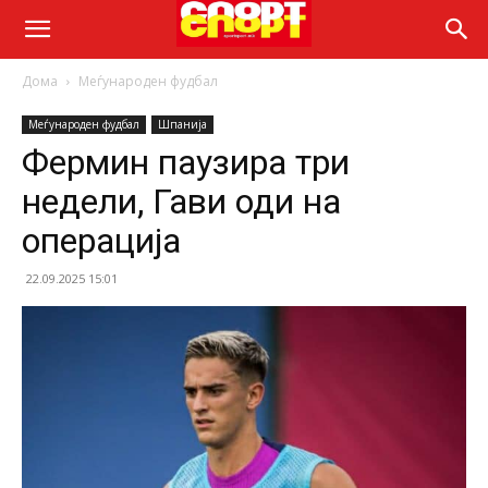
Дома
Меѓународен фудбал
Меѓународен фудбал
Шпанија
Фермин паузира три
недели, Гави оди на
операција
22.09.2025 15:01