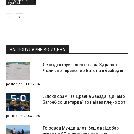
фудбал
НАЈПОПУЛАРНИ ВО 7 ДЕНА
Се подготвува спектакл на Здравко
Чолиќ но теренот во Битола е безбеден
posted on 31.07.2026
„Епски срам“ за Црвена Звезда, Динамо
Загреб со „петарда“ го најави плеј-офот
posted on 04.08.2026
Го освои Мундијалот, беше најдобар