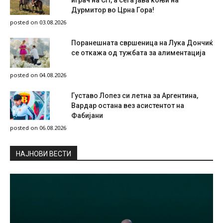
играч на СП, а сега јава коњи на
Дурмитор во Црна Гора!
posted on 03.08.2026
Поранешната свршеница на Лука Дончиќ
се откажа од тужбата за алиментација
posted on 04.08.2026
Густаво Лопез си летна за Аргентина,
Вардар остана вез асистентот на
Фабијани
posted on 06.08.2026
НAЈНОВИ ВЕСТИ