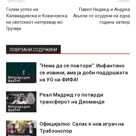
Претходно
Следно
Голем успех на
Павел Недвед и Андреа
Каламадевски и Ковачовска
Ањели се осудени на една
на светскиот натпревар во
година затвор
Грузија
ПОВРЗАНИ СОДРЖИНИ
“Нема да се повтори“: Инфантино
се извини, ама ја доби поддршката
Меѓународен
на УО на ФИФА!
фудбал
Реал Мадрид го потврди
трансферот на Диоманде
Меѓународен
фудбал
Официјално: Салах е нов играч на
Трабзонспор
Меѓународен