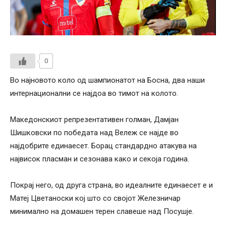
0
Во најновото коло од шампионатот на Босна, два наши
интернационални се најдоа во тимот на колото.
Македонскиот репрезентативен голман, Дамјан
Шишковски по победата над Вележ се најде во
најдобрите единаесет. Борац стандардно атакува на
највисок пласман и сезонава како и секоја година.
Покрај него, од друга страна, во идеалните единаесет е и
Матеј Цветаноски кој што со својот Железничар
минимално на домашен терен славеше над Посушје.