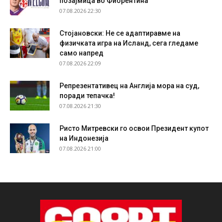
позајмица во Фиорентина
07.08.2026 22:30
Стојановски: Не се адаптиравме на
физичката игра на Исланд, сега гледаме
само напред
07.08.2026 22:09
Репрезентативец на Англија мора на суд,
поради тепачка!
07.08.2026 21:30
Ристо Митревски го освои Президент купот
на Индонезија
07.08.2026 21:00