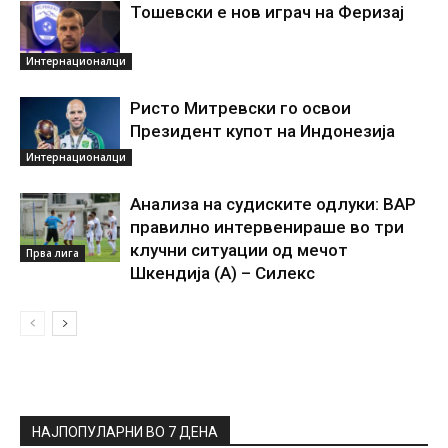
Тошевски е нов играч на Феризај
Интернационалци
Ристо Митревски го освои
Президент купот на Индонезија
Интернационалци
Анализа на судиските одлуки: ВАР
правилно интервенираше во три
клучни ситуации од мечот
Прва лига
Шкендија (А) – Силекс
НАЈПОПУЛАРНИ ВО 7 ДЕНА