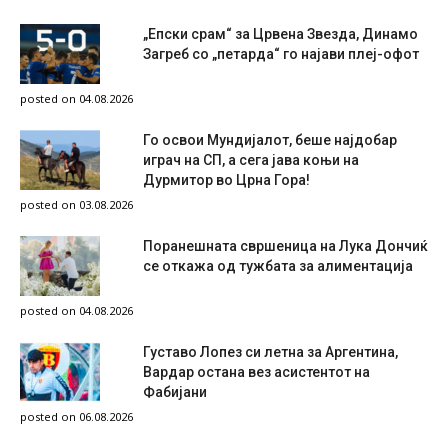
„Епски срам“ за Црвена Звезда, Динамо
Загреб со „петарда“ го најави плеј-офот
posted on 04.08.2026
Го освои Мундијалот, беше најдобар
играч на СП, а сега јава коњи на
Дурмитор во Црна Гора!
posted on 03.08.2026
Поранешната свршеница на Лука Дончиќ
се откажа од тужбата за алиментација
posted on 04.08.2026
Густаво Лопез си летна за Аргентина,
Вардар остана вез асистентот на
Фабијани
posted on 06.08.2026