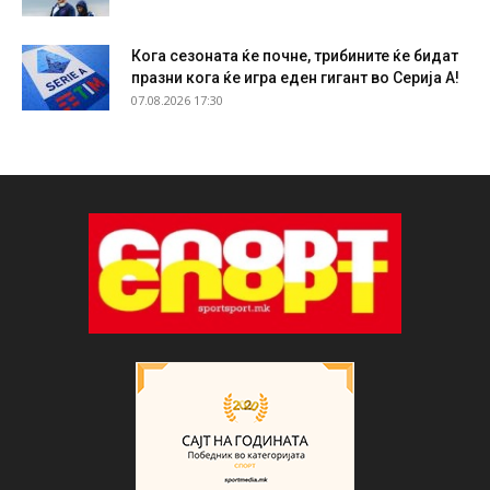
Кога сезоната ќе почне, трибините ќе бидат
празни кога ќе игра еден гигант во Серија А!
07.08.2026 17:30