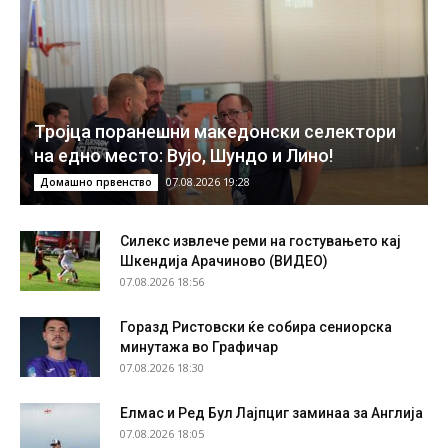
Тројца поранешни македонски селектори
на едно место: Вујо, Шундо и Лино!
07.08.2026 19:28
Домашно првенство
Силекс извлече реми на гостувањето кај
Шкендија Арачиново (ВИДЕО)
07.08.2026 18:56
Горазд Ристовски ќе собира сениорска
минутажа во Графичар
07.08.2026 18:30
Елмас и Ред Бул Лајпциг заминаа за Англија
07.08.2026 18:05