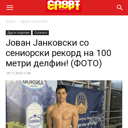
Дома
Други спортови
Други спортови
Останато
Јован Јанковски со
сениорски рекорд на 100
метри делфин! (ФОТО)
09.11.2025 17:45