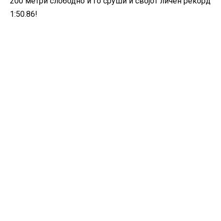
200 метри слободно и го сруши и својот личен рекорд
1:50.86!