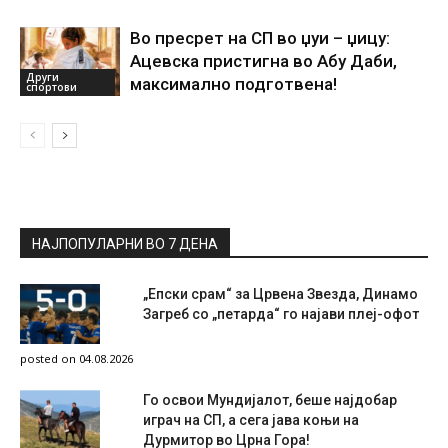
Во пресрет на СП во џуи – џицу:
Ацевска пристигна во Абу Даби,
Други
максимално подготвена!
спортови
НАЈПОПУЛАРНИ ВО 7 ДЕНА
„Епски срам“ за Црвена Звезда, Динамо
Загреб со „петарда“ го најави плеј-офот
posted on 04.08.2026
Го освои Мундијалот, беше најдобар
играч на СП, а сега јава коњи на
Дурмитор во Црна Гора!