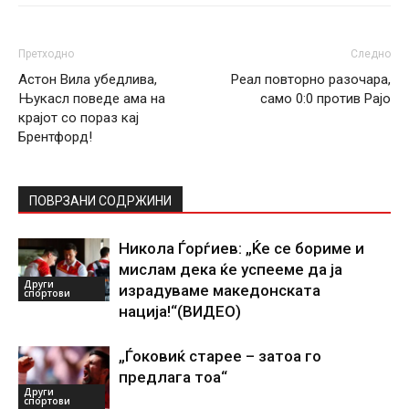
Претходно
Следно
Астон Вила убедлива,
Реал повторно разочара,
Њукасл поведе ама на
само 0:0 против Рајо
крајот со пораз кај
Брентфорд!
ПОВРЗАНИ СОДРЖИНИ
Никола Ѓорѓиев: „Ќе се бориме и
мислам дека ќе успееме да ја
Други
израдуваме македонската
спортови
нација!“(ВИДЕО)
„Ѓоковиќ старее – затоа го
предлага тоа“
Други
спортови