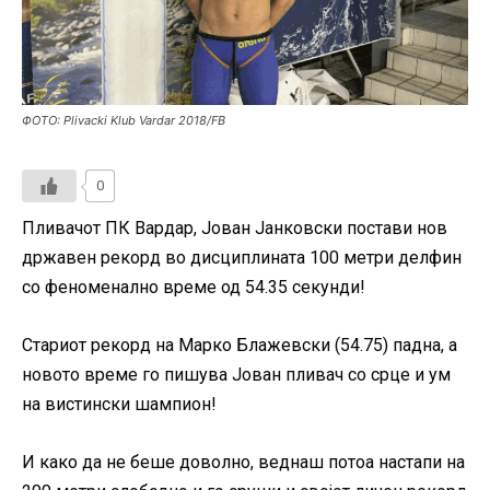
ФОТО: Plivacki Klub Vardar 2018/FB
0
Пливачот ПК Вардар,
Јован Јанковски постави нов
државен рекорд во дисциплината 100 метри делфин
со феноменално време од 54.35 секунди!
Стариот рекорд на Марко Блажевски (54.75) падна, а
новото време го пишува Јован пливач со срце и ум
на вистински шампион!
И како да не беше доволно, веднаш потоа настапи на