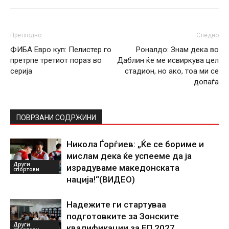
Претходно
Следно
ФИБА Евро куп: Пелистер го
Роналдо: Знам дека во
претрпе третиот пораз во
Даблин ќе ме исвиркува цел
серија
стадион, но ако, тоа ми се
допаѓа
ПОВРЗАНИ СОДРЖИНИ
Никола Ѓорѓиев: „Ќе се бориме и
мислам дека ќе успееме да ја
Други
израдуваме македонската
спортови
нација!“(ВИДЕО)
Надежите ги стартуваа
подготовките за Зонските
Други
квалификации за ЕП 2027