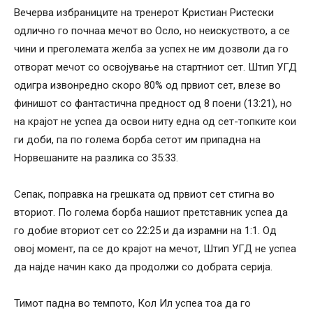
Вечерва избраниците на тренерот Кристиан Ристески
одлично го почнаа мечот во Осло, но неискуството, а се
чини и преголемата желба за успех не им дозволи да го
отворат мечот со освојување на стартниот сет. Штип УГД
одигра извонредно скоро 80% од првиот сет, влезе во
финишот со фантастична предност од 8 поени (13:21), но
на крајот не успеа да освои ниту една од сет-топките кои
ги доби, па по голема борба сетот им припадна на
Норвешаните на разлика со 35:33.
Сепак, поправка на грешката од првиот сет стигна во
вториот. По голема борба нашиот претставник успеа да
го добие вториот сет со 22:25 и да израмни на 1:1. Од
овој момент, па се до крајот на мечот, Штип УГД не успеа
да најде начин како да продолжи со добрата серија.
Тимот падна во темпото, Кол Ил успеа тоа да го