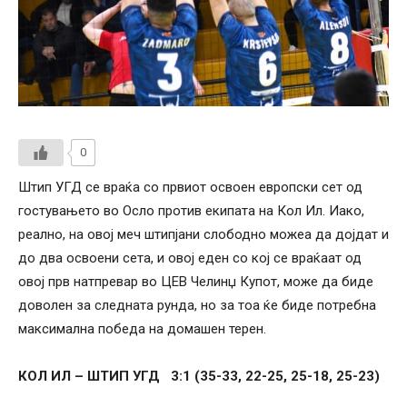
0
Штип УГД се враќа со првиот освоен европски сет од
гостувањето во Осло против екипата на Кол Ил. Иако,
реално, на овој меч штипјани слободно можеа да дојдат и
до два освоени сета, и овој еден со кој се враќаат од
овој прв натпревар во ЦЕВ Челинџ Купот, може да биде
доволен за следната рунда, но за тоа ќе биде потребна
максимална победа на домашен терен.
КОЛ ИЛ – ШТИП УГД 3:1 (35-33, 22-25, 25-18, 25-23)