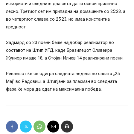
искористи и следните два сета да ги освои прилично
лесно. Третиот сет им припадна на домашните со 25:28, а
во четвртиот славеа со 25:23, но имаа константна
предност.
Задмард со 20 поени беше најдобар реализатор во
составот на Штип УГД, каде Бразилецот Оливеира
Жуниор имаше 18, а Стојан Илиев 14 реализирани поени.
Реваншот ќе се одигра следната недела во салата „25
Мај“ во Радовиш, а Штипјани за пласман во следната
фаза ќе мора да одат на максимална победа.