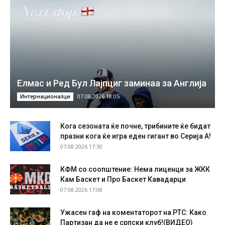
Елмас и Ред Бул Лајпциг заминаа за Англија
07.08.2026 18:05
Интернационалци
Кога сезоната ќе почне, трибините ќе бидат
празни кога ќе игра еден гигант во Серија А!
07.08.2026 17:30
КФМ со соопштение: Нема лиценци за ЖКК
Кам Баскет и Про Баскет Кавадарци
07.08.2026 17:08
Ужасен гаф на коментаторот на РТС: Како
Партизан да не е српски клуб!(ВИДЕО)