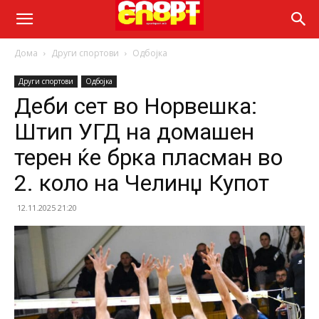
Дома
Други спортови
Одбојка
Други спортови
Одбојка
Деби сет во Норвешка:
Штип УГД на домашен
терен ќе брка пласман во
2. коло на Челинџ Купот
12.11.2025 21:20