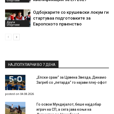
спортови
Одбојкарите со крушевски локум ги
стартуваа подготовките за
Други
Европското првенство
спортови
НАЈПОПУЛАРНИ ВО 7 ДЕНА
„Епски срам“ за Црвена Звезда, Динамо
Загреб со „петарда“ го најави плеј-офот
posted on 04.08.2026
Го освои Мундијалот, беше најдобар
играч на СП, а сега јава коњи на