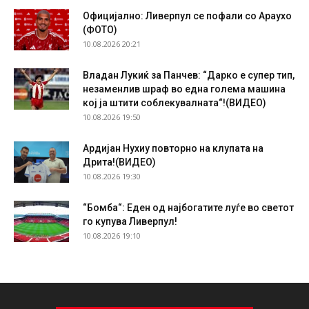
Официјално: Ливерпул се пофали со Араухо
(ФОТО)
10.08.2026 20:21
Владан Лукиќ за Панчев: “Дарко е супер тип,
незаменлив шраф во една голема машина
кој ја штити соблекувалната“!(ВИДЕО)
10.08.2026 19:50
Ардијан Нухиу повторно на клупата на
Дрита!(ВИДЕО)
10.08.2026 19:30
“Бомба“: Еден од најбогатите луѓе во светот
го купува Ливерпул!
10.08.2026 19:10