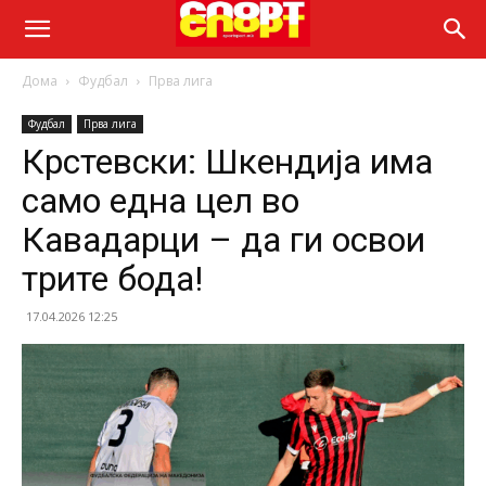
Дома
Фудбал
Прва лига
Фудбал
Прва лига
Крстевски: Шкендија има
само една цел во
Кавадарци – да ги освои
трите бода!
17.04.2026 12:25