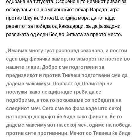
одбрана на титулата. Особено што нивниот ривал за
освојување на шампионскиот пехар Вардар, игра
против Шкупи. Затоа Шкендија мора да го најде
рецептот за победа од Кавадарци, за да ја задржи
разликата од еден бод во битката за првото место.
„
Имавме многу густ распоред сезонава, и постои
еден вид физички замор, но заморот не постои во
нашите глави. Добро сме подготвени за
предизвикот и против Тиквеш подготвени сме да
дадеме максимум. Поразот од Пелистер ни
послужи како лекција каде треба да се
подобриме, а тоа го покажавме со победата на
следниот меч. Сега сме во фаза каде што секој
натпревар до крајот ќе биде како финале. Ќе го
дадеме максимумот на секој меч, одиме на победа
против сите противници. Мечот со Тиквеш ќе биде