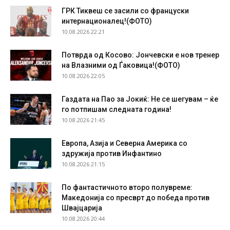
ГРК Тиквеш се засили со француски
интернационалец!(ФОТО)
10.08.2026 22:21
Потврда од Косово: Јончевски е нов тренер
на Влазними од Ѓаковица!(ФОТО)
10.08.2026 22:05
Газдата на Пао за Јокиќ: Не се шегувам – ќе
го потпишам следната година!
10.08.2026 21:45
Европа, Азија и Северна Америка со
здружија против Инфантино
10.08.2026 21:15
По фантастичното второ полувреме:
Македонија со пресврт до победа против
Швајцарија
10.08.2026 20:44