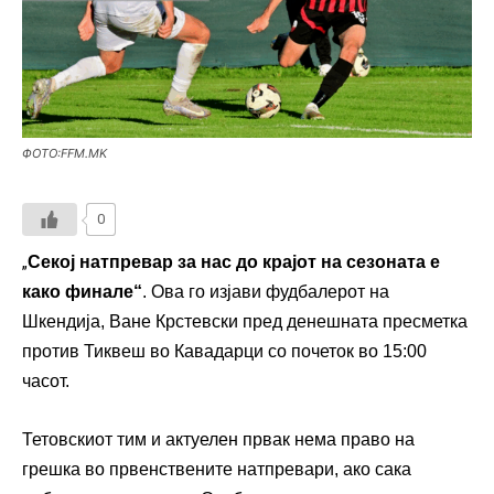
ФОТО:FFM.MK
0
„
Секој натпревар за нас до крајот на сезоната е
како финале“
. Ова го изјави фудбалерот на
Шкендија, Ване Крстевски пред денешната пресметка
против Тиквеш во Кавадарци со почеток во 15:00
часот.
Тетовскиот тим и актуелен првак нема право на
грешка во првенствените натпревари, ако сака