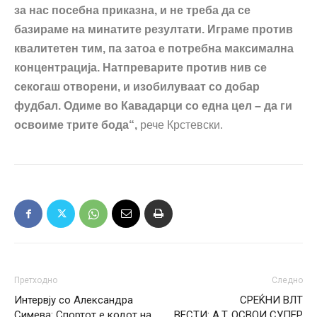
за нас посебна приказна, и не треба да се
базираме на минатите резултати. Играме против
квалитетен тим, па затоа е потребна максимална
концентрација. Натпреварите против нив се
секогаш отворени, и изобилуваат со добар
фудбал. Одиме во Кавадарци со една цел – да ги
освоиме трите бода“,
рече Крстевски.
Претходно
Следно
Интервју со Александра
СРЕЌНИ ВЛТ
Симева: Спортот е кодот на
ВЕСТИ: A.T. ОСВОИ СУПЕР