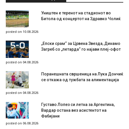
Уништен е теренот на стадионот во
Битола од концертот на Здравко Чолиќ
posted on 10.08.2026
„Епски срам“ за Црвена Звезда, Динамо
Загреб со „петарда“ го најави плеј-офот
posted on 04.08.2026
Поранешната свршеница на Лука Дончиќ
се откажа од тужбата за алиментација
posted on 04.08.2026
Густаво Лопез си летна за Аргентина,
Вардар остана вез асистентот на
Фабијани
posted on 06.08.2026