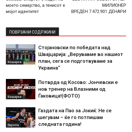
моето семејство, а тенисот е
МИЛИОНЕР
мојот идентитет
ВРЕДЕН 7.472.901 ДЕНАРИ
ПОВРЗАНИ СОДРЖИНИ
Стојановски по победата над
Швајцарија: „Верувавме во нашиот
план, сега се подготвуваме за
Кошарка
Украина“
Потврда од Косово: Јончевски е
нов тренер на Влазними од
Ѓаковица!(ФОТО)
Кошарка
Газдата на Пао за Јокиќ: Не се
шегувам – ќе го потпишам
следната година!
Европа