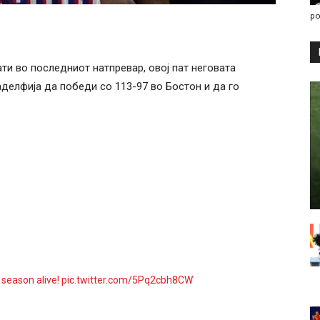
po
ти во последниот натпревар, овој пат неговата
елфија да победи со 113-97 во Бостон и да го
 season alive!
pic.twitter.com/5Pq2cbh8CW