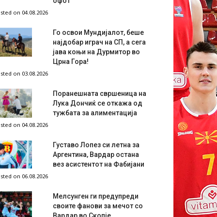
офот
sted on 04.08.2026
Го освои Мундијалот, беше
најдобар играч на СП, а сега
јава коњи на Дурмитор во
Црна Гора!
sted on 03.08.2026
Поранешната свршеница на
Лука Дончиќ се откажа од
тужбата за алиментација
sted on 04.08.2026
Густаво Лопез си летна за
Аргентина, Вардар остана
вез асистентот на Фабијани
sted on 06.08.2026
Мелсунген ги предупреди
своите фанови за мечот со
Вардар во Скопје