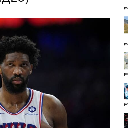
po
po
po
po