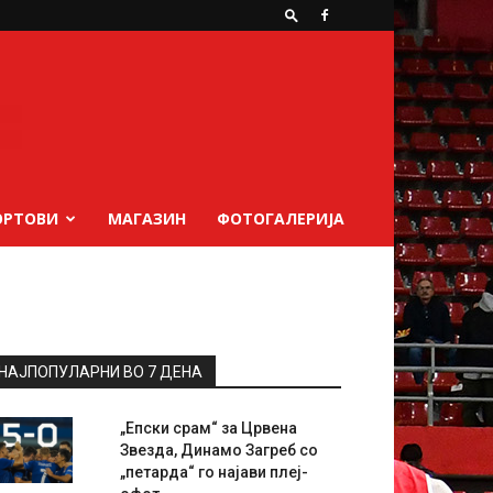
ОРТОВИ
МАГАЗИН
ФОТОГАЛЕРИЈА
НАЈПОПУЛАРНИ ВО 7 ДЕНА
„Епски срам“ за Црвена
Звезда, Динамо Загреб со
„петарда“ го најави плеј-