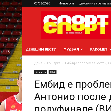
07/08/2026
Импресум
Ценовник за реклам
sportsport.mk
ДЕНЕШНИ ВЕСТИ
ФУДБАЛ
РАКОМЕТ
Дома
Кошарка
Ембид е проблем за Бостон, С
Кошарка
НБА
Ембид е пробле
Антонио после 
полуфинале (В