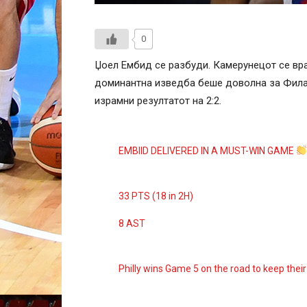
0
Џоел Ембид се разбуди. Камерунецот се вра
доминантна изведба беше доволна за Филад
израмни резултатот на 2:2.
EMBIID DELIVERED IN A MUST-WIN GAME
33 PTS (18 in 2H)
8 AST
Philly wins Game 5 on the road to keep their