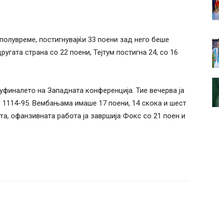
лувреме, постигнувајќи 33 поени зад него беше
ругата страна со 22 поени, Тејтум постигна 24, со 16
луфиналето на Западната конференција. Тие вечерва ја
о 1114-95. Вембањама имаше 17 поени, 14 скока и шест
а, офанзивната работа ја завршија Фокс со 21 поен и