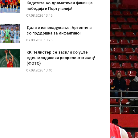
Кадетите во драматичен финиш ја
победија и Португалија!
07.08.2026 13:45
Дали е изненадување: Аргентина
со поддршка за Инфантино!
07.08.2026 13:25
КК Пелистер се засили со уште
еден младински репрезентативец!
(ФОТО)
07.08.2026 13:10