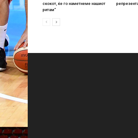
скокот, ќе го наметнеме нашиот
репрезент
ритам“