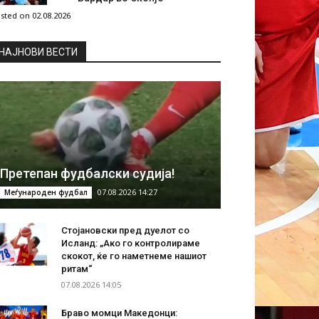
sted on 02.08.2026
НAЈНОВИ ВЕСТИ
Претепан фудбалски судија!
07.08.2026 14:27
Меѓународен фудбал
Стојановски пред дуелот со
Исланд: „Ако го контролираме
скокот, ќе го наметнеме нашиот
ритам“
07.08.2026 14:05
Браво момци Македонци: