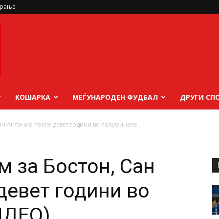
ирање
КОШАРКА
МЕЃУНАРОДЕН ФУДБАЛ
ДРУГИ СП
ан Антонио после девет години во полуфинале...
м за Бостон, Сан
девет години во
ИДЕО)