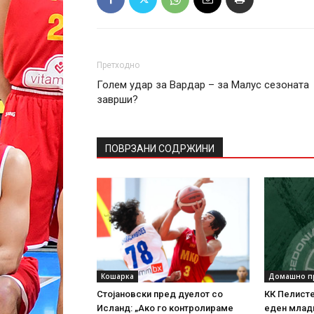
Претходно
Голем удар за Вардар – за Малус сезоната
заврши?
ПОВРЗАНИ СОДРЖИНИ
Кошарка
Домашно п
Стојановски пред дуелот со
КК Пелисте
Исланд: „Ако го контролираме
еден млад