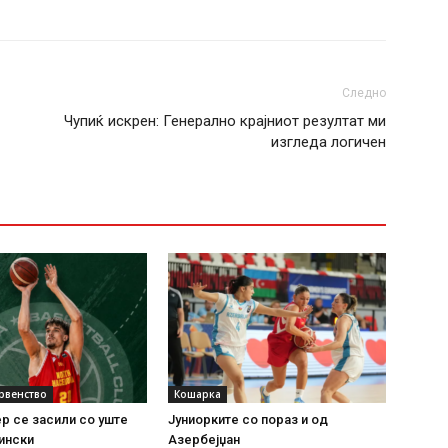
Следно
Чупиќ искрен: Генерално крајниот резултат ми
изгледа логичен
рвенство
Кошарка
р се засили со уште
Јуниорките со пораз и од
ински
Азербејџан