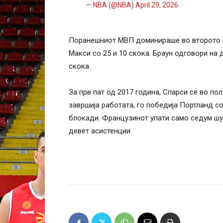
— NBA (@NBA)
April 29, 2026
Поранешниот МВП доминираше во второто по
Макси со 25 и 10 скока. Браун одговори на д
скока.
За прв пат од 2017 година, Спарси се во по
завршија работата, го победија Портланд с
блокади. Французинот упати само седум шут
девет асистенции.