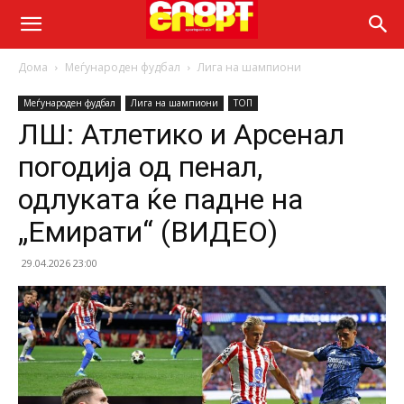
Дома
Меѓународен фудбал
Лига на шампиони
Меѓународен фудбал
Лига на шампиони
ТОП
ЛШ: Атлетико и Арсенал
погодија од пенал,
одлуката ќе падне на
„Емирати“ (ВИДЕО)
29.04.2026 23:00