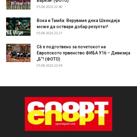
Барези! (ФОТО)
05.08.2026 22:40
Вока и Тамба: Веруваме дека Шкендија
може да оствари добар резултат!
05.08.2026 22:21
Сѐ е подготвено за почетокот на
Европското првенство ФИБА У16 – Дивизија
„Б“! (ФОТО)
05.08.2026 22:04