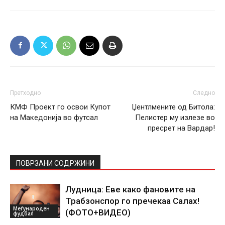
Претходно
Следно
КМФ Проект го освои Купот
Џентлмените од Битола:
на Македонија во футсал
Пелистер му излезе во
пресрет на Вардар!
ПОВРЗАНИ СОДРЖИНИ
Лудница: Еве како фановите на
Трабзонспор го пречекаа Салах!
Меѓународен
(ФОТО+ВИДЕО)
фудбал