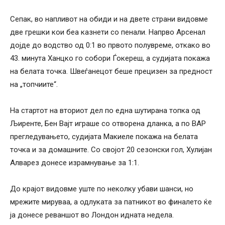
Сепак, во напливот на обиди и на двете страни видовме
две грешки кои беа казнети со пенали. Напрво Арсенал
дојде до водство од 0:1 во првото полувреме, откако во
43. минута Ханцко го собори Ѓокереш, а судијата покажа
на белата точка. Швеѓанецот беше прецизен за предност
на „топчиите“.
На стартот на вториот дел по една шутирана топка од
Љиренте, Бен Вајт играше со отворена дланка, а по ВАР
прегледувањето, судијата Макиеле покажа на белата
точка и за домашните. Со својот 20 сезонски гол, Хулијан
Алварез донесе израмнување за 1:1.
До крајот видовме уште по неколку убави шанси, но
мрежите мируваа, а одлуката за патникот во финалето ќе
ја донесе реваншот во Лондон идната недела.