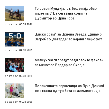
Го освои Мундијалот, беше најдобар
играч на СП, а сега јава коњи на
Дурмитор во Црна Гора!
posted on 03.08.2026
„Епски срам“ за Црвена Звезда, Динамо
Загреб со „петарда“ го најави плеј-офот
posted on 04.08.2026
Мелсунген ги предупреди своите фанови
за мечот со Вардар во Скопје
posted on 02.08.2026
Поранешната свршеница на Лука Дончиќ
се откажа од тужбата за алиментација
posted on 04.08.2026