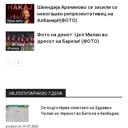
Шкендија Арачиново се засили со
некогашен репрезентативец на
Албанија!(ФОТО)
Прва лига
Фото на денот: Цел Милан во
дресот на Барези! (ФОТО)
Италија
НАЈПОПУЛАРНИ ВО 7 ДЕНА
Се подготвува спектакл на Здравко
Чолиќ но теренот во Битола е безбеден
posted on 31.07.2026