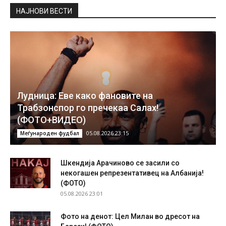
НAЈНОВИ ВЕСТИ
Лудница: Еве како фановите на
Трабзонспор го пречекаа Салах!
(ФОТО+ВИДЕО)
05.08.2026 23:15
Меѓународен фудбал
Шкендија Арачиново се засили со
некогашен репрезентативец на Албанија!
(ФОТО)
05.08.2026 23:01
Фото на денот: Цел Милан во дресот на