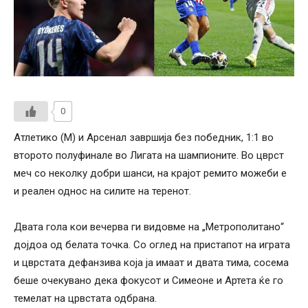
0
Атлетико (М) и Арсенал завршија без победник, 1:1 во
второто полуфинале во Лигата на шампионите. Во цврст
меч со неколку добри шанси, на крајот ремито можеби е
и реален однос на силите на теренот.
Двата гола кои вечерва ги видовме на „Метрополитано“
дојдоа од белата точка. Со оглед на пристапот на играта
и цврстата дефанзива која ја имаат и двата тима, сосема
беше очекувано дека фокусот и Симеоне и Артета ќе го
темелат на црвстата одбрана.