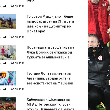
офот
sted on 04.08.2026
Го освои Мундијалот, беше
најдобар играч на СП, а сега
јава коњи на Дурмитор во
Црна Гора!
sted on 03.08.2026
Поранешната свршеница на
Лука Дончиќ се откажа од
тужбата за алиментација
sted on 04.08.2026
Густаво Лопез си летна за
Аргентина, Вардар остана
вез асистентот на Фабијани
sted on 06.08.2026
Хиберниан – Шкендија на
МТВ 2: Тетовскиот клуб ги
откупи ТВ правата од мечот