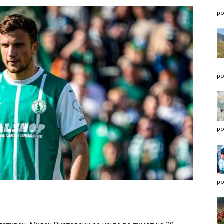
po
po
po
po