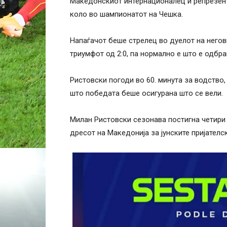
Македонскиот интернационалец и репрезента
коло во шампионатот на Чешка.
Напаѓачот беше стрелец во дуелот на негов
триумфот од 2:0, па нормално е што е одбра
Ристовски погоди во 60. минута за водство,
што победата беше осигурана што се вели.
Милан Ристовски сезонава постигна четири 
дресот на Македонија за јунските пријателс