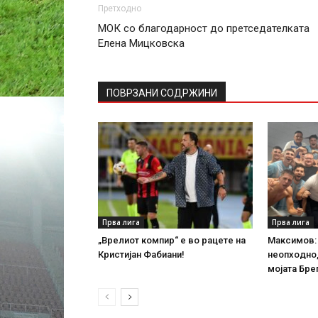
Претходно
МОК со благодарност до претседателката
Елена Мицковска
ПОВРЗАНИ СОДРЖИНИ
Прва лига
Прва лига
„Врелиот компир“ е во рацете на
Максимов:
Кристијан Фабиани!
неопходно,
мојата Бре