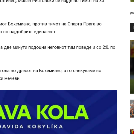
тивец, Милан Ристовски се најде во тимот на 30.
po
иот Бохемианс, против тимот на Спарта Прага во
н во најдобрите единаесет.
 а две минути подоцна неговиот тим поведе и со 2:0, по
гола во дресот на Бохемианс, а го очекуваме во
ки мечеви.