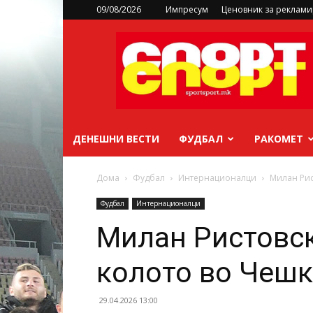
09/08/2026
Импресум
Ценовник за реклам
sportsport.mk
ДЕНЕШНИ ВЕСТИ
ФУДБАЛ
РАКОМЕТ
Дома
Фудбал
Интернационалци
Милан Рис
Фудбал
Интернационалци
Милан Ристовск
колото во Чешк
29.04.2026 13:00