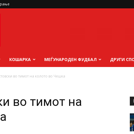
ирање
КОШАРКА
МЕЃУНАРОДЕН ФУДБАЛ
ДРУГИ СП
товски во тимот на колото во Чешка
и во тимот на
а