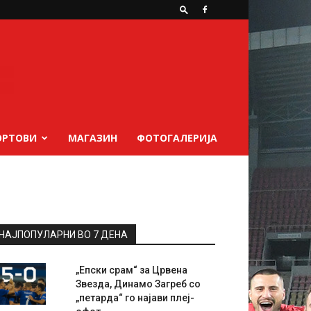
ОРТОВИ
МАГАЗИН
ФОТОГАЛЕРИЈА
НАЈПОПУЛАРНИ ВО 7 ДЕНА
„Епски срам“ за Црвена
Звезда, Динамо Загреб со
„петарда“ го најави плеј-