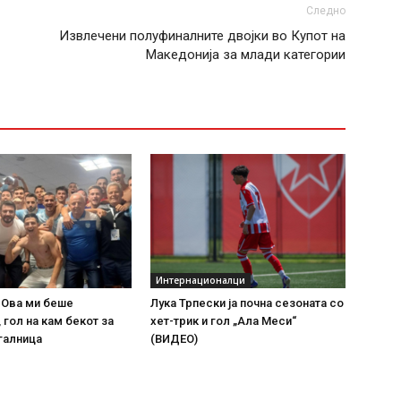
Следно
Извлечени полуфиналните двојки во Купот на
Македонија за млади категории
Интернационалци
 Ова ми беше
Лука Трпески ја почна сезоната со
 гол на кам бекот за
хет-трик и гол „Ала Меси“
галница
(ВИДЕО)