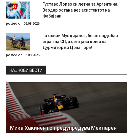
Густаво Лопез си летна за Аргентина,
Вардар остана вез асистентот на
Фабијани
posted on 06.08.2026
Го освои Мундијалот, беше најдобар
играч на СП, а сега јава коњи на
Дурмитор во Црна Гора!
posted on 03.08.2026
НAЈНОВИ ВЕСТИ
Мика Хакинен го предупредува Мекларен