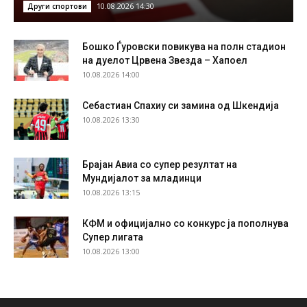
10.08.2026 14:30
Други спортови
Бошко Ѓуровски повикува на полн стадион
на дуелот Црвена Звезда – Хапоел
10.08.2026 14:00
Себастиан Спахиу си замина од Шкендија
10.08.2026 13:30
Брајан Авиа со супер резултат на
Мундијалот за младинци
10.08.2026 13:15
КФМ и официјално со конкурс ја пополнува
Супер лигата
10.08.2026 13:00