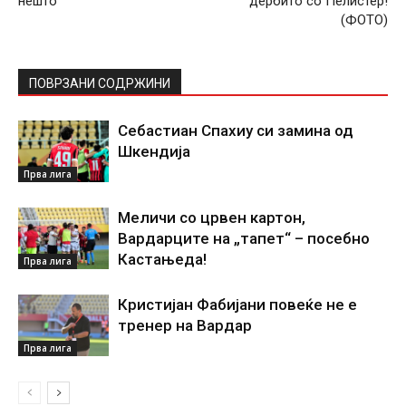
нешто
дербито со Пелистер!
(ФОТО)
ПОВРЗАНИ СОДРЖИНИ
Себастиан Спахиу си замина од
Шкендија
Прва лига
Меличи со црвен картон,
Вардарците на „тапет“ – посебно
Кастањеда!
Прва лига
Кристијан Фабијани повеќе не е
тренер на Вардар
Прва лига