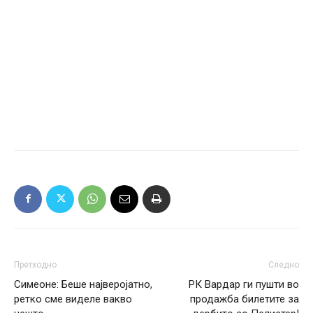
Претходно
Следно
Симеоне: Беше најверојатно,
РК Вардар ги пушти во
ретко сме виделе вакво
продажба билетите за