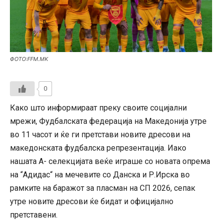
ФОТО:FFM.MK
0
Како што информираат преку своите социјални
мрежи, Фудбалската федерација на Македонија утре
во 11 часот и ќе ги претстави новите дресови на
македонската фудбалска репрезентација. Иако
нашата А- селекцијата веќе играше со новата опрема
на “Адидас“ на мечевите со Данска и Р.Ирска во
рамките на баражот за пласман на СП 2026, сепак
утре новите дресови ќе бидат и официјално
претставени.