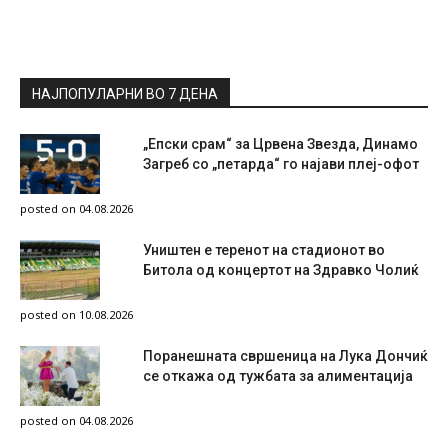
НАЈПОПУЛАРНИ ВО 7 ДЕНА
„Епски срам“ за Црвена Звезда, Динамо
Загреб со „петарда“ го најави плеј-офот
posted on 04.08.2026
Уништен е теренот на стадионот во
Битола од концертот на Здравко Чолиќ
posted on 10.08.2026
Поранешната свршеница на Лука Дончиќ
се откажа од тужбата за алиментација
posted on 04.08.2026