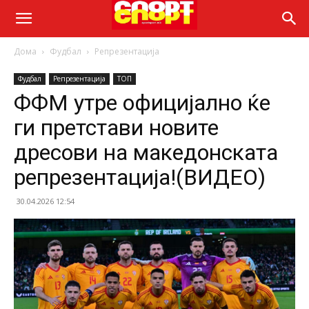
Дома
Фудбал
Репрезентација
Фудбал
Репрезентација
ТОП
ФФМ утре официјално ќе
ги претстави новите
дресови на македонската
репрезентација!(ВИДЕО)
30.04.2026 12:54