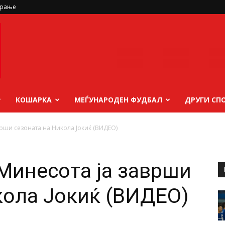
ирање
КОШАРКА
МЕЃУНАРОДЕН ФУДБАЛ
ДРУГИ СП
врши сезоната на Никола Јокиќ (ВИДЕО)
Минесота ја заврши
кола Јокиќ (ВИДЕО)