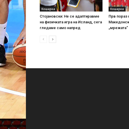
Кошарка
Кошарка
Стојановски: Не се адаптиравме
Прв пораз н
на физичката игра на Исланд, сега
Македонск
гледаме само напред
„мрежата“