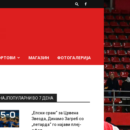
ОРТОВИ
МАГАЗИН
ФОТОГАЛЕРИЈА
НАЈПОПУЛАРНИ ВО 7 ДЕНА
„Епски срам“ за Црвена
Звезда, Динамо Загреб со
„петарда“ го најави плеј-