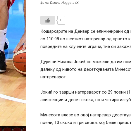
фото: Denver Nuggets (X)
0
Кошаркарите на Денвер се елиминирани од п
со 110:98 во шестиот натпревар од првото ко
повредите на клучните играчи, тие си закаж
Дури ни Никола Јокиќ не можеше да им пом
далеку од нивото на десеткуваната Минесот
натпреварот.
Јокиќ го заврши натпреварот со 29 поени (11
асистенции и девет скока, но и четири изгуб
Минесота влезе во овој натпревар десетку
поени, 10 скока и три скока, кој беше првио