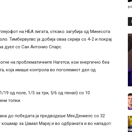
po
лејофот на НБА лигата, откако загубија од Минесота
ло. Тимбервулвс ја добија оваа серија со 4-2 и покрај
аа дуел со Сан Антонио Спарс.
огне на проблематичните Нагетси, кои енергично беа
а, која имаше контрола во поголемиот дел од
/19 од поле, 1/5 за три, 5/6 од пенал) со 10
ени топки.
вана до победата ја предводеше МекДениелс со 32
т кошмар за Џамал ​​Мареј и во одбраната и во нападот.