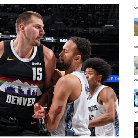
po
po
po
po