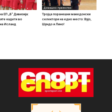
Домашно првенство
а ЕП „Б“ Дивизија:
Тројца поранешни македонски
ите кадети во
селектори на едно место: Вујо,
 на Исланд
Шундо и Лино!