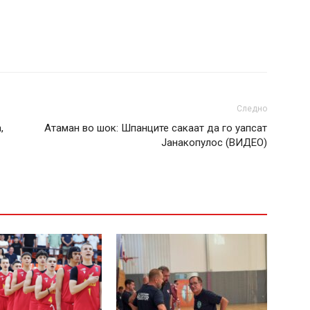
Следно
,
Атаман во шок: Шпанците сакаат да го уапсат
Јанакопулос (ВИДЕО)