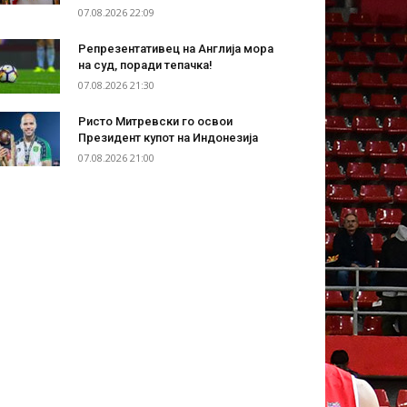
07.08.2026 22:09
Репрезентативец на Англија мора
на суд, поради тепачка!
07.08.2026 21:30
Ристо Митревски го освои
Президент купот на Индонезија
07.08.2026 21:00