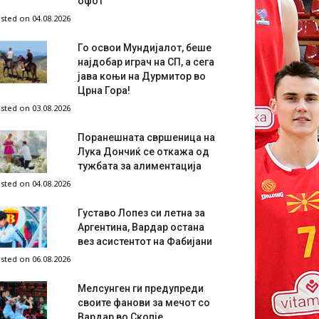
офот
sted on 04.08.2026
Го освои Мундијалот, беше
најдобар играч на СП, а сега
јава коњи на Дурмитор во
Црна Гора!
sted on 03.08.2026
Поранешната свршеница на
Лука Дончиќ се откажа од
тужбата за алиментација
sted on 04.08.2026
Густаво Лопез си летна за
Аргентина, Вардар остана
вез асистентот на Фабијани
sted on 06.08.2026
Мелсунген ги предупреди
своите фанови за мечот со
Вардар во Скопје