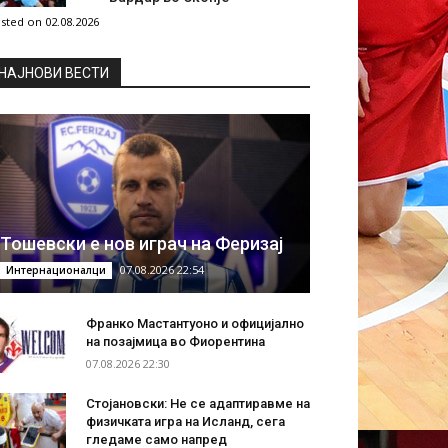
sted on 02.08.2026
НAЈНОВИ ВЕСТИ
Тошевски е нов играч на Феризај
07.08.2026 22:54
Интернационалци
Франко Мастантуоно и официјално
на позајмица во Фиорентина
07.08.2026 22:30
Стојановски: Не се адаптиравме на
физичката игра на Исланд, сега
гледаме само напред