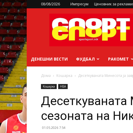
08/08/2026
Импресум
Ценовник за реклам
sportsport.mk
ДЕНЕШНИ ВЕСТИ
ФУДБАЛ
РАКОМЕТ
Дома
Кошарка
Десеткуваната Минесота ја за
Кошарка
НБА
Десеткуваната 
сезоната на Ни
01.05.2026 7:54