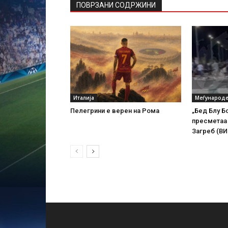
ПОВРЗАНИ СОДРЖИНИ
Италија
Меѓународе
Пелегрини е верен на Рома
„Бед Блу Бо
пресметаа
Загреб (В