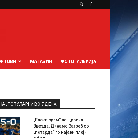
ОРТОВИ
МАГАЗИН
ФОТОГАЛЕРИЈА
НАЈПОПУЛАРНИ ВО 7 ДЕНА
„Епски срам“ за Црвена
Звезда, Динамо Загреб со
„петарда“ го најави плеј-