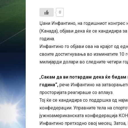
0
Џани Инфантино, на годишниот конгрес 
(Канада), објави дека ќе се кандидира з
година.
Инфантино го објави ова на крајот од ед
своите достигнувања во изминатите 10 г
милијарди долари во следните четири го
Сакам да ви потврдам дека ќе бидам
„
година“,
рече Инфантино на затворањето
просторијата реагираше со аплауз.
Тој ќе се кандидира со поддршка од нај
конфедерации. Управните тела на спортот
јужноамериканската конфедерација КОН
Инфантино претходно овој месец. Затоа,