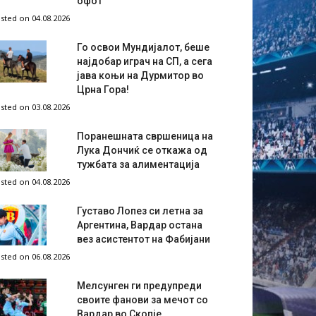
офот
sted on 04.08.2026
Го освои Мундијалот, беше
најдобар играч на СП, а сега
јава коњи на Дурмитор во
Црна Гора!
sted on 03.08.2026
Поранешната свршеница на
Лука Дончиќ се откажа од
тужбата за алиментација
sted on 04.08.2026
Густаво Лопез си летна за
Аргентина, Вардар остана
вез асистентот на Фабијани
sted on 06.08.2026
Мелсунген ги предупреди
своите фанови за мечот со
Вардар во Скопје