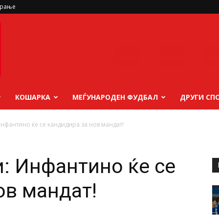
ирање
КОШАРКА
МЕЃУНАРОДЕН ФУДБАЛ
ДРУГИ СП
нфантино ќе се кандидира за нов мандат!
: Инфантино ќе се
ов мандат!