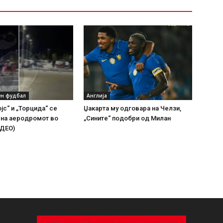
н фудбал
Англија
јс“ и „Торцида“ се
Џакарта му одговара на Челзи,
 на аеродромот во
„Сините“ подобри од Милан
ИДЕО)