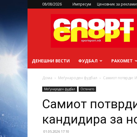
08/08/2026
Импресум
Ценовник за реклам
sportsport.mk
ДЕНЕШНИ ВЕСТИ
ФУДБАЛ
РАКОМЕТ
Дома
Меѓународен фудбал
Самиот потврди: И
Меѓународен фудбал
Останато
Самиот потврди
кандидира за н
01.05.2026 17:10