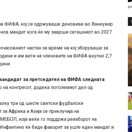
po
на ФИФА, кој се одржуваше деновиве во Ванкувер
а нов мандат кога ќе му заврши сегашниот во 2027
ночасовниот настан за време на кој зборуваше за
одини и им вети на членовите на ФИФА вкупно 2,7
дини.
 кандидат за претседател на ФИФА следната
 на конгресот, додека поголемиот дел од
малку три од шесте светски фудбалски
 за Африка и Азија се приклучија на
МЕБОЛ, која веќе го поддржа реизборот на
 Инфантино ќе биде фаворит за уште еден мандат и