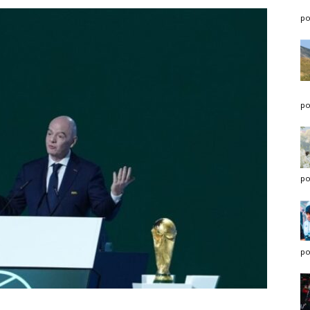
po
po
po
po