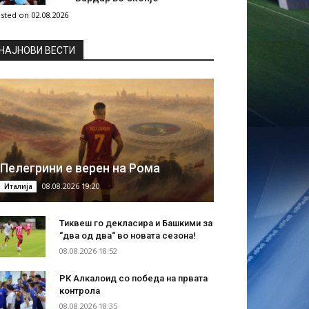
sted on 02.08.2026
НAЈНОВИ ВЕСТИ
Пелегрини е верен на Рома
08.08.2026 19:20
Италија
Тиквеш го декласира и Башкими за
“два од два“ во новата сезона!
08.08.2026 18:52
РК Алкалоид со победа на првата
контрола
08.08.2026 18:35