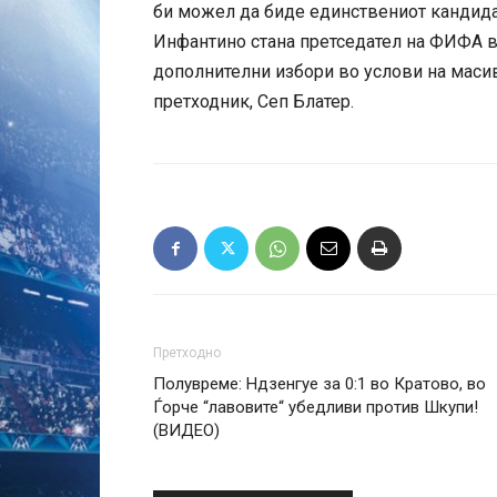
би можел да биде единствениот кандидат
Инфантино стана претседател на ФИФА в
дополнителни избори во услови на маси
претходник, Сеп Блатер.
Претходно
Полувреме: Ндзенгуе за 0:1 во Кратово, во
Ѓорче “лавовите“ убедливи против Шкупи!
(ВИДЕО)