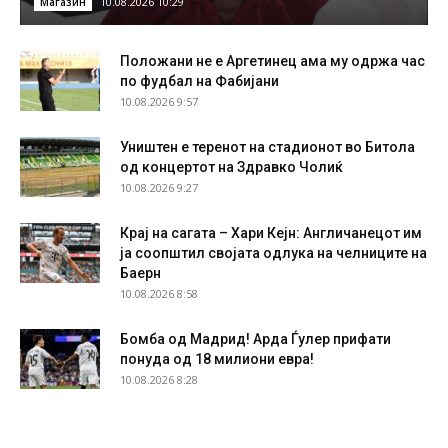
10.08.2026 10:29
Магазин
Положани не е Аргетинец ама му одржа час
по фудбал на Фабијани
10.08.2026 9:57
Уништен е теренот на стадионот во Битола
од концертот на Здравко Чолиќ
10.08.2026 9:27
Крај на сагата – Хари Кејн: Англичанецот им
ја соопштил својата одлука на челниците на
Баерн
10.08.2026 8:58
Бомба од Мадрид! Арда Ѓулер прифати
понуда од 18 милиони евра!
10.08.2026 8:28