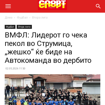
Дома
Фудбал
Втора лига
Фудбал
Втора лига
ВМФЛ: Лидерот го чека
пекол во Струмица,
„жешко“ ќе биде на
Автокоманда во дербито
02.05.2026 11:50