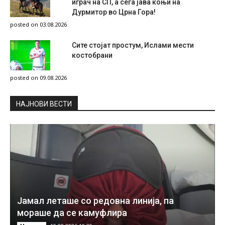
играч на СП, а сега јава коњи на
Дурмитор во Црна Гора!
posted on 03.08.2026
Сите стојат простум, Ислами мести
костобрани
posted on 09.08.2026
НAЈНОВИ ВЕСТИ
Јамал леташе со редовна линија, па
мораше да се камуфлира