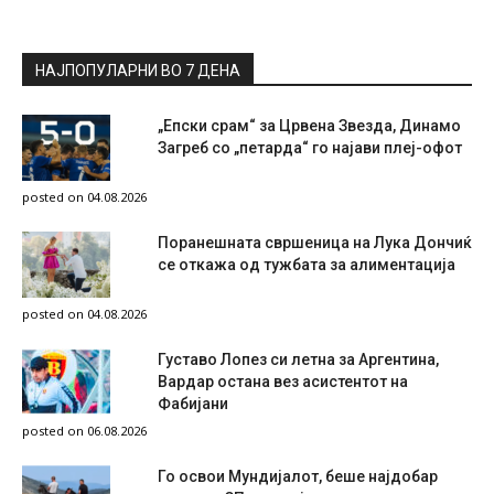
НАЈПОПУЛАРНИ ВО 7 ДЕНА
„Епски срам“ за Црвена Звезда, Динамо
Загреб со „петарда“ го најави плеј-офот
posted on 04.08.2026
Поранешната свршеница на Лука Дончиќ
се откажа од тужбата за алиментација
posted on 04.08.2026
Густаво Лопез си летна за Аргентина,
Вардар остана вез асистентот на
Фабијани
posted on 06.08.2026
Го освои Мундијалот, беше најдобар