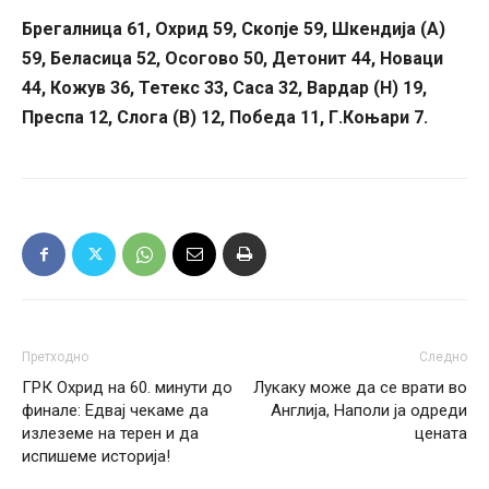
Брегалница 61, Охрид 59, Скопје 59, Шкендија (А)
59, Беласица 52, Осогово 50, Детонит 44, Новаци
44, Кожув 36, Тетекс 33, Саса 32, Вардар (Н) 19,
Преспа 12, Слога (В) 12, Победа 11, Г.Коњари 7.
Претходно
Следно
ГРК Охрид на 60. минути до
Лукаку може да се врати во
финале: Едвај чекаме да
Англија, Наполи ја одреди
излеземе на терен и да
цената
испишеме историја!