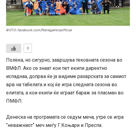
ФОТО:.facebook.com/fkbregalnicaofficial
0
Полека, но сигурно, завршува тековната сезона во
ВМФЛ. Ако се знаат кои пет екипи директно
испаднаа, допрва ќе ја видиме разврската за самиот
врв на табелата и кој ќе игра следната сезона во
елитата, а кои екипи ќе играат бараж за пласман во
ПМФЛ.
Денеска на програмата се седум меча, утре се игра
“неважниот“ меч меѓу Г.Коњари и Преспа.