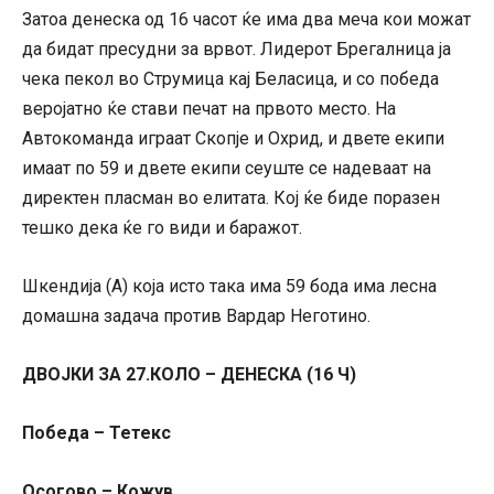
Затоа денеска од 16 часот ќе има два меча кои можат
да бидат пресудни за врвот. Лидерот Брегалница ја
чека пекол во Струмица кај Беласица, и со победа
веројатно ќе стави печат на првото место. На
Автокоманда играат Скопје и Охрид, и двете екипи
имаат по 59 и двете екипи сеуште се надеваат на
директен пласман во елитата. Кој ќе биде поразен
тешко дека ќе го види и баражот.
Шкендија (А) која исто така има 59 бода има лесна
домашна задача против Вардар Неготино.
ДВОЈКИ ЗА 27.КОЛО – ДЕНЕСКА (16 Ч)
Победа – Тетекс
Осогово – Кожув