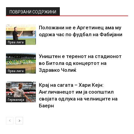
ПОВРЗАНИ СОДРЖИНИ
Положани не е Аргетинец ама му
одржа час по фудбал на Фабијани
Прва лига
Уништен е теренот на стадионот
во Битола од концертот на
Здравко Чолиќ
Прва лига
Крај на сагата – Хари Кејн:
Англичанецот им ја соопштил
својата одлука на челниците на
Германија
Баерн