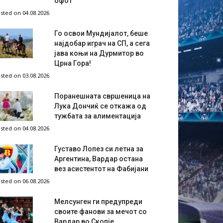
офот
sted on 04.08.2026
Го освои Мундијалот, беше
најдобар играч на СП, а сега
јава коњи на Дурмитор во
Црна Гора!
sted on 03.08.2026
Поранешната свршеница на
Лука Дончиќ се откажа од
тужбата за алиментација
sted on 04.08.2026
Густаво Лопез си летна за
Аргентина, Вардар остана
вез асистентот на Фабијани
sted on 06.08.2026
Мелсунген ги предупреди
своите фанови за мечот со
Вардар во Скопје