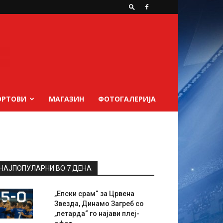
ОРТОВИ
МАГАЗИН
ФОТОГАЛЕРИЈА
НАЈПОПУЛАРНИ ВО 7 ДЕНА
„Епски срам“ за Црвена
Звезда, Динамо Загреб со
„петарда“ го најави плеј-