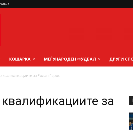
ирање
КОШАРКА
МЕЃУНАРОДЕН ФУДБАЛ
ДРУГИ СП
во квалификациите за Ролан Гарос
о квалификациите за