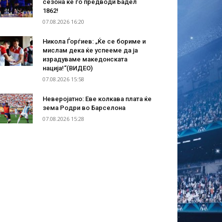
сезона ќе го предводи Бадел
1862!
07.08.2026 16:20
Никола Ѓорѓиев: „Ќе се бориме и
мислам дека ќе успееме да ја
израдуваме македонската
нација!“(ВИДЕО)
07.08.2026 15:58
Неверојатно: Еве колкава плата ќе
зема Родри во Барселона
07.08.2026 15:28