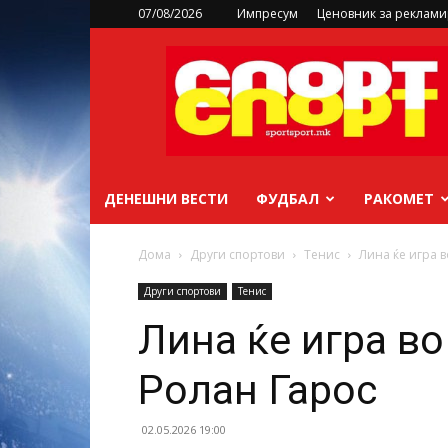
07/08/2026
Импресум
Ценовник за реклам
sportsport.mk
ДЕНЕШНИ ВЕСТИ
ФУДБАЛ
РАКОМЕТ
Дома
Други спортови
Тенис
Лина ќе игра 
Други спортови
Тенис
Лина ќе игра в
Ролан Гарос
02.05.2026 19:00