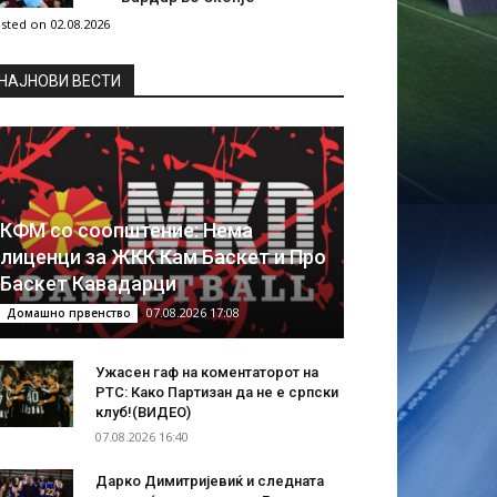
sted on 02.08.2026
НAЈНОВИ ВЕСТИ
КФМ со соопштение: Нема
лиценци за ЖКК Кам Баскет и Про
Баскет Кавадарци
07.08.2026 17:08
Домашно првенство
Ужасен гаф на коментаторот на
РТС: Како Партизан да не е српски
клуб!(ВИДЕО)
07.08.2026 16:40
Дарко Димитријевиќ и следната