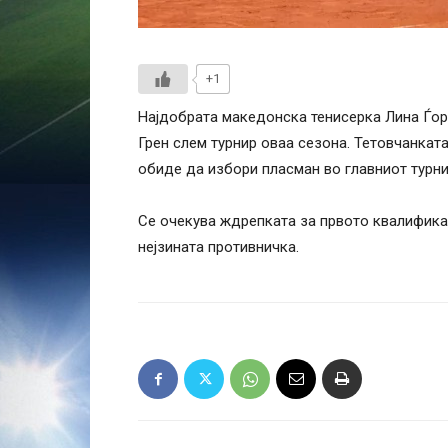
+1
Најдобрата македонска тенисерка Лина Ѓор
Грен слем турнир оваа сезона. Тетовчанката
обиде да избори пласман во главниот турни
Се очекува ждрепката за првото квалифика
нејзината противничка.