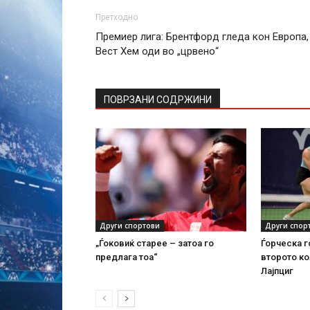
Претходно
Премиер лига: Брентфорд гледа кон Европа,
Вест Хем оди во „црвено“
ПОВРЗАНИ СОДРЖИНИ
Други спортови
Други спор
„Ѓоковиќ старее – затоа го
Ѓорческа г
предлага тоа“
второто ко
Лајпциг