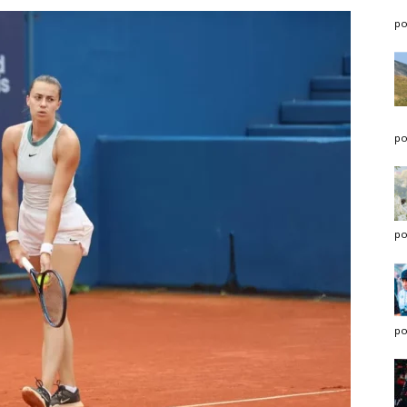
po
po
po
po