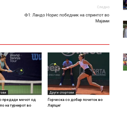
Следно
Ф1: Ландо Норис победник на спринтот во
Мајами
тови
Други спортови
о предаде мечот од
Ѓорческа со добар почеток во
ло на турнирот во
Лајпциг