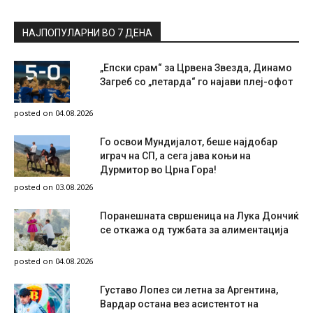
НАЈПОПУЛАРНИ ВО 7 ДЕНА
„Епски срам“ за Црвена Звезда, Динамо
Загреб со „петарда“ го најави плеј-офот
posted on 04.08.2026
Го освои Мундијалот, беше најдобар
играч на СП, а сега јава коњи на
Дурмитор во Црна Гора!
posted on 03.08.2026
Поранешната свршеница на Лука Дончиќ
се откажа од тужбата за алиментација
posted on 04.08.2026
Густаво Лопез си летна за Аргентина,
Вардар остана вез асистентот на