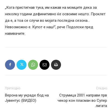
„Кога пристигнав тука, им кажав на момците дека за
неколку години дефинитивно ќе освоиме нешто. Проклет
да е, а тоа се случи во мојата последна сезона…
Невозможно е. Купот е наш!“, рече Подолски пред
навивачите.
Претходно
Следно
Верона му украде бод на
Струмица 2001 направи прв
Јувентус (ВИДЕО)
чекор кон пласман во Супер
лигата