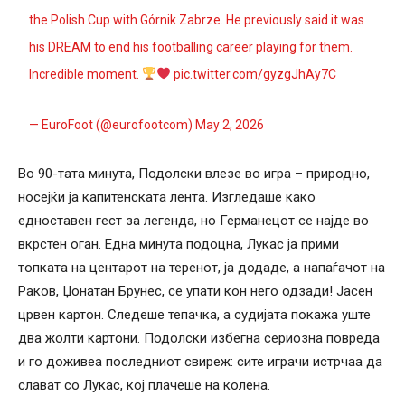
the Polish Cup with Górnik Zabrze. He previously said it was
his DREAM to end his footballing career playing for them.
Incredible moment.
pic.twitter.com/gyzgJhAy7C
— EuroFoot (@eurofootcom)
May 2, 2026
Во 90-тата минута, Подолски влезе во игра – природно,
носејќи ја капитенската лента. Изгледаше како
едноставен гест за легенда, но Германецот се најде во
вкрстен оган. Една минута подоцна, Лукас ја прими
топката на центарот на теренот, ја додаде, а напаѓачот на
Раков, Џонатан Брунес, се упати кон него одзади! Јасен
црвен картон. Следеше тепачка, а судијата покажа уште
два жолти картони. Подолски избегна сериозна повреда
и го доживеа последниот свиреж: сите играчи истрчаа да
слават со Лукас, кој плачеше на колена.