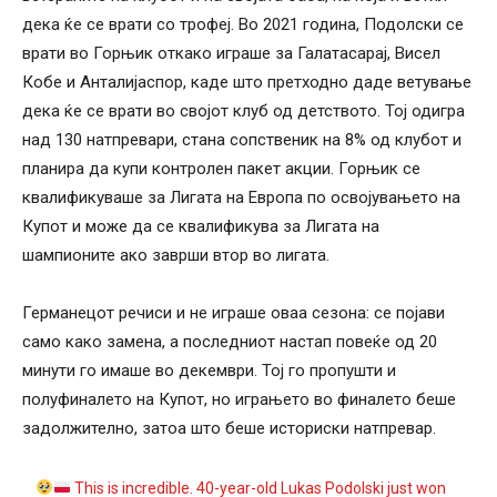
дека ќе се врати со трофеј. Во 2021 година, Подолски се
врати во Горњик откако играше за Галатасарај, Висел
Кобе и Анталијаспор, каде што претходно даде ветување
дека ќе се врати во својот клуб од детството. Тој одигра
над 130 натпревари, стана сопственик на 8% од клубот и
планира да купи контролен пакет акции. Горњик се
квалификуваше за Лигата на Европа по освојувањето на
Купот и може да се квалификува за Лигата на
шампионите ако заврши втор во лигата.
Германецот речиси и не играше оваа сезона: се појави
само како замена, а последниот настап повеќе од 20
минути го имаше во декември. Тој го пропушти и
полуфиналето на Купот, но играњето во финалето беше
задолжително, затоа што беше историски натпревар.
This is incredible. 40-year-old Lukas Podolski just won