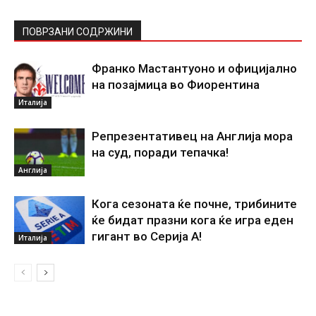
ПОВРЗАНИ СОДРЖИНИ
Франко Мастантуоно и официјално
на позајмица во Фиорентина
Италија
Репрезентативец на Англија мора
на суд, поради тепачка!
Англија
Кога сезоната ќе почне, трибините
ќе бидат празни кога ќе игра еден
гигант во Серија А!
Италија