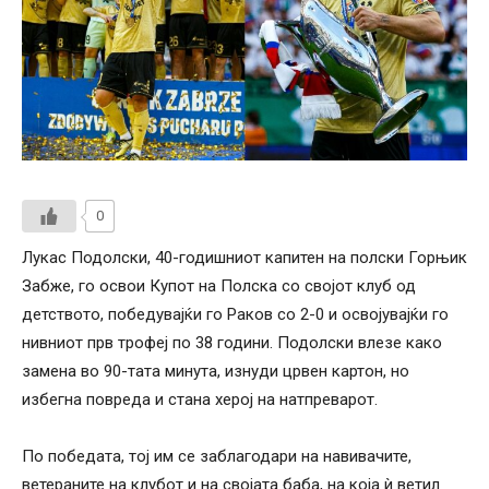
0
Лукас Подолски, 40-годишниот капитен на полски Горњик
Забже, го освои Купот на Полска со својот клуб од
детството, победувајќи го Раков со 2-0 и освојувајќи го
нивниот прв трофеј по 38 години. Подолски влезе како
замена во 90-тата минута, изнуди црвен картон, но
избегна повреда и стана херој на натпреварот.
По победата, тој им се заблагодари на навивачите,
ветераните на клубот и на својата баба, на која ѝ ветил