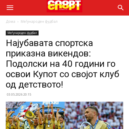
Дома
Меѓународен фудбал
Меѓународен фудбал
Најубавата спортска
приказна викендов:
Подолски на 40 години го
освои Купот со својот клуб
од детството!
03.05.2026 20:15