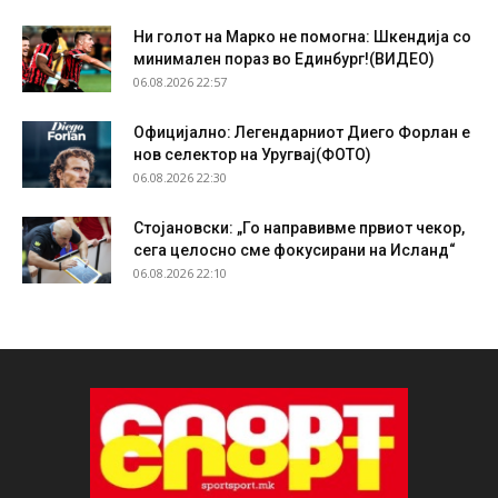
Ни голот на Марко не помогна: Шкендија со
минимален пораз во Единбург!(ВИДЕО)
06.08.2026 22:57
Официјално: Легендарниот Диего Форлан е
нов селектор на Уругвај(ФОТО)
06.08.2026 22:30
Стојановски: „Го направивме првиот чекор,
сега целосно сме фокусирани на Исланд“
06.08.2026 22:10