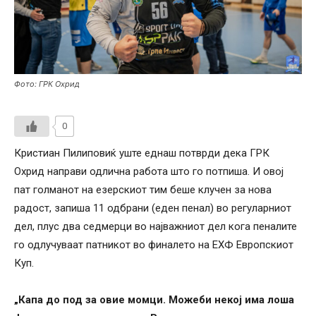
Фото: ГРК Охрид
0
Кристиан Пилиповиќ уште еднаш потврди дека ГРК
Охрид направи одлична работа што го потпиша. И овој
пат голманот на езерскиот тим беше клучен за нова
радост, запиша 11 одбрани (еден пенал) во регуларниот
дел, плус два седмерци во најважниот дел кога пеналите
го одлучуваат патникот во финалето на ЕХФ Европскиот
Куп.
„Капа до под за овие момци. Можеби некој има лоша