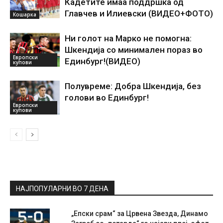
Кадетите имаа поддршка од
Главчев и Илиевски (ВИДЕО+ФОТО)
Кошарка
Ни голот на Марко не помогна:
Шкендија со минимален пораз во
Европски
Единбург!(ВИДЕО)
купови
Полувреме: Добра Шкендија, без
голови во Единбург!
Европски
купови
НАЈПОПУЛАРНИ ВО 7 ДЕНА
„Епски срам“ за Црвена Звезда, Динамо