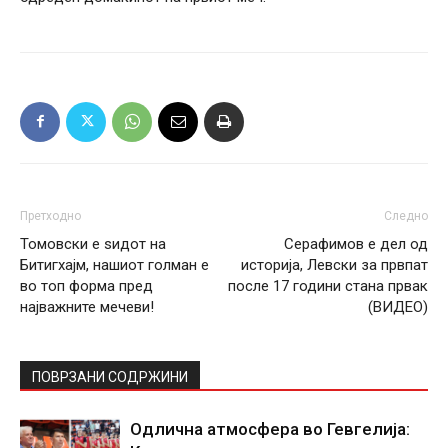
Претходно
Следно
Томовски е ѕидот на
Серафимов е дел од
Битигхајм, нашиот голман е
историја, Левски за првпат
во топ форма пред
после 17 години стана првак
најважните мечеви!
(ВИДЕО)
ПОВРЗАНИ СОДРЖИНИ
Одлична атмосфера во Гевгелија: