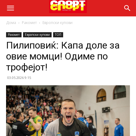
Дома
Ракомет
Европски купови
Ракомет
Европски купови
ТОП
Пилиповиќ: Капа доле за
овие момци! Одиме по
трофејот!
03.05.2026 9:15