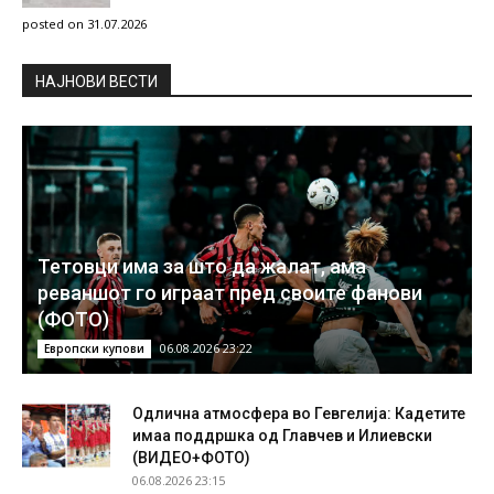
posted on 31.07.2026
НAЈНОВИ ВЕСТИ
Тетовци има за што да жалат, ама
реваншот го играат пред своите фанови
(ФОТО)
06.08.2026 23:22
Европски купови
Одлична атмосфера во Гевгелија: Кадетите
имаа поддршка од Главчев и Илиевски
(ВИДЕО+ФОТО)
06.08.2026 23:15