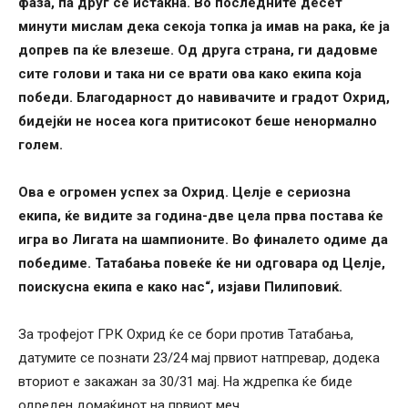
фаза, па друг се истакна. Во последните десет
минути мислам дека секоја топка ја имав на рака, ќе ја
допрев па ќе влезеше. Од друга страна, ги дадовме
сите голови и така ни се врати ова како екипа која
победи. Благодарност до навивачите и градот Охрид,
бидејќи не носеа кога притисокот беше ненормално
голем.
Ова е огромен успех за Охрид. Целје е сериозна
екипа, ќе видите за година-две цела прва постава ќе
игра во Лигата на шампионите. Во финалето одиме да
победиме. Татабања повеќе ќе ни одговара од Целје,
поискусна екипа е како нас“, изјави Пилиповиќ.
За трофејот ГРК Охрид ќе се бори против Татабања,
датумите се познати 23/24 мај првиот натпревар, додека
вториот е закажан за 30/31 мај. На ждрепка ќе биде
одреден домаќинот на првиот меч.