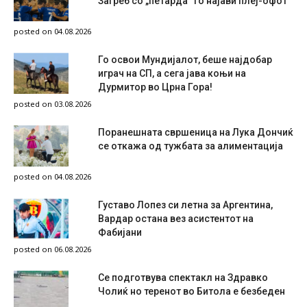
Загреб со „петарда“ го најави плеј-офот
posted on 04.08.2026
Го освои Мундијалот, беше најдобар
играч на СП, а сега јава коњи на
Дурмитор во Црна Гора!
posted on 03.08.2026
Поранешната свршеница на Лука Дончиќ
се откажа од тужбата за алиментација
posted on 04.08.2026
Густаво Лопез си летна за Аргентина,
Вардар остана вез асистентот на
Фабијани
posted on 06.08.2026
Се подготвува спектакл на Здравко
Чолиќ но теренот во Битола е безбеден