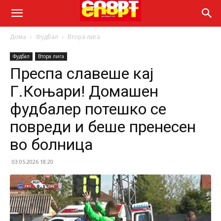
Дома
Фудбал
Втора лига
Фудбал
Втора лига
Преспа славеше кај
Г.Коњари! Домашен
фудбалер потешко се
повреди и беше пренесен
во болница
03.05.2026 18:20