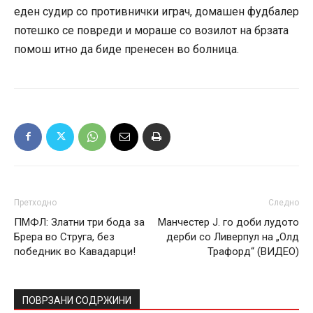
еден судир со противнички играч, домашен фудбалер
потешко се повреди и мораше со возилот на брзата
помош итно да биде пренесен во болница.
Претходно
Следно
ПМФЛ: Златни три бода за
Манчестер Ј. го доби лудото
Брера во Струга, без
дерби со Ливерпул на „Олд
победник во Кавадарци!
Трафорд“ (ВИДЕО)
ПОВРЗАНИ СОДРЖИНИ