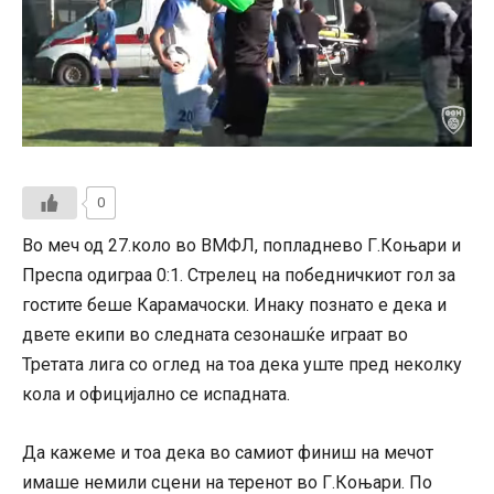
0
Во меч од 27.коло во ВМФЛ, попладнево Г.Коњари и
Преспа одиграа 0:1. Стрелец на победничкиот гол за
гостите беше Карамачоски. Инаку познато е дека и
двете екипи во следната сезонашќе играат во
Третата лига со оглед на тоа дека уште пред неколку
кола и официјално се испадната.
Да кажеме и тоа дека во самиот финиш на мечот
имаше немили сцени на теренот во Г.Коњари. По