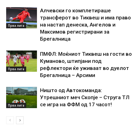
Алчевски го комплетираше
трансферот во Тиквеш и има право
на настап денеска, Ангелов и
Прва лига
Максимов регистрирани за
Брегалница
ПМФЛ: Моќниот Тиквеш на гости во
Куманово, штипјани под
рефлектори ќе уживаат во дуелот
Прва лига
Брегалница – Арсими
Ништо од Автокоманда:
Утрешниот меч Скопје – Струга ТЛ
се игра на ФФМ од 17 часот!
Прва лига