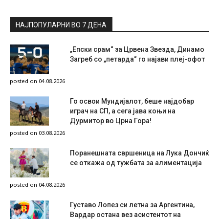
НАЈПОПУЛАРНИ ВО 7 ДЕНА
„Епски срам“ за Црвена Звезда, Динамо
Загреб со „петарда“ го најави плеј-офот
posted on 04.08.2026
Го освои Мундијалот, беше најдобар
играч на СП, а сега јава коњи на
Дурмитор во Црна Гора!
posted on 03.08.2026
Поранешната свршеница на Лука Дончиќ
се откажа од тужбата за алиментација
posted on 04.08.2026
Густаво Лопез си летна за Аргентина,
Вардар остана вез асистентот на