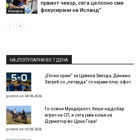
првиот чекор, сега целосно сме
фокусирани на Исланд“
Кошарка
НАЈПОПУЛАРНИ ВО 7 ДЕНА
„Епски срам“ за Црвена Звезда, Динамо
Загреб со „петарда“ го најави плеј-офот
posted on 04.08.2026
Го освои Мундијалот, беше најдобар
играч на СП, а сега јава коњи на
Дурмитор во Црна Гора!
posted on 03.08.2026