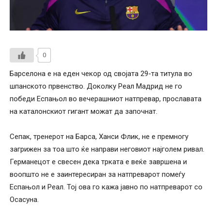
0
Барселона е на еден чекор од својата 29-та титула во
шпанското првенство. Доколку Реал Мадрид не го
победи Еспањол во вечерашниот натпревар, прославата
на каталонскиот гигант можат да започнат.
Сепак, тренерот на Барса, Ханси Флик, не е премногу
загрижен за тоа што ќе направи неговиот најголем ривал.
Германецот е свесен дека трката е веќе завршена и
воопшто не е заинтересиран за натпреварот помеѓу
Еспањол и Реал. Тој ова го кажа јавно по натпреварот со
Осасуна.