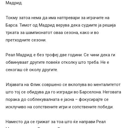
Мадрид.
Токму затоа нема да има натпревари за играчите на
Барса. Тимот од Мадрид верува дека судиите ја решија
трката за шампионатот оваа сезона, како и во
претходните сезони.
Реал Мадрид е без трофеј две години. Се чини дека ги
обвинуваат другите повеќе отколку што треба. Не е
секогаш сè околу другите.
Изјавата на Флик совршено се вклопува во менталитетот
што тој се обидува да го изгради во Барселона. Неговата
порака до соблекувалната е јасна – фокусирајте се
исклучиво на сопствените игри и сопствените победи.
Наместо да се грижат за тоа што ќе направи Реал