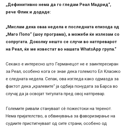
„Дефинитивно нема да го гледам Реал Мадрид“,
рече Флик и додаде:
„Мислам дека оваа недела е последната епизода од
„Маго Попо“ (шоу програма), а можеби ќе излезам со
сопругата. Доколку нешто се случи во натпреварот
на Реал, ќе ме известат во нашата WhatsApp група.“
Секако е интересно што Германецот не е заинтересиран
за Реал, особено кога се знае дека големото Ел Класико
е следната недела. Сепак, ова изгледа како одмазда за
фактот дека „кралевите“ ја одбија понудата за Барса во
случај да ја освојат титулата пред овој натпревар.
Големите ривали стануваат сè пожестоки на теренот.
Нема пријателство, а обвинувања за фаворизирање на
судиите пристигнуваат од сите страни, особено од