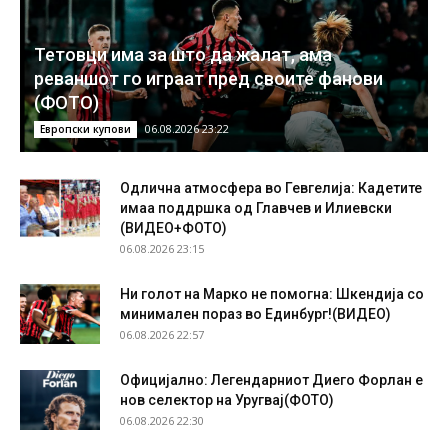
Тетовци има за што да жалат, ама
реваншот го играат пред своите фанови
(ФОТО)
06.08.2026 23:22
Европски купови
Одлична атмосфера во Гевгелија: Кадетите
имаа поддршка од Главчев и Илиевски
(ВИДЕО+ФОТО)
06.08.2026 23:15
Ни голот на Марко не помогна: Шкендија со
минимален пораз во Единбург!(ВИДЕО)
06.08.2026 22:57
Официјално: Легендарниот Диего Форлан е
нов селектор на Уругвај(ФОТО)
06.08.2026 22:30