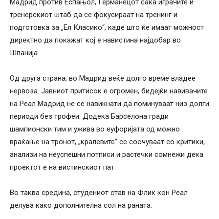
Мадрид против Еспањол, Германецот сака играчите и
тренерскиот штаб да се фокусираат на тренинг и
подготовка за „Ел Класико“, каде што ќе имаат можност
директно да покажат кој е навистина најдобар во
Шпанија.
Од друга страна, во Мадрид веќе долго време владее
нервоза. Јавниот притисок е огромен, бидејќи навивачите
на Реал Мадрид не се навикнати да поминуваат низ долги
периоди без трофеи. Додека Барселона гради
шампионски тим и ужива во еуфоријата од можно
враќање на тронот, „кралевите“ се соочуваат со критики,
анализи на неуспешни потписи и растечки сомнежи дека
проектот е на вистинскиот пат.
Во таква средина, студениот став на Флик кон Реал
делува како дополнителна сол на раната.