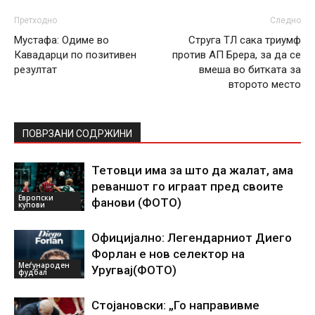
Претходно
Следно
Мустафа: Одиме во
Струга ТЛ сака триумф
Кавадарци по позитивен
против АП Брера, за да се
резултат
вмеша во битката за
второто место
ПОВРЗАНИ СОДРЖИНИ
Тетовци има за што да жалат, ама
реваншот го играат пред своите
Европски
фанови (ФОТО)
купови
Официјално: Легендарниот Диего
Форлан е нов селектор на
Меѓународен
Уругвај(ФОТО)
фудбал
Стојановски: „Го направивме