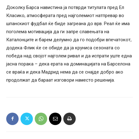
Доколку Барса навистина ја потврди титулата пред Ел
Класико, атмосферата пред најголемиот натпревар во
шпанскиот фудбал ќе биде загреана до врв. Реал ќе има
поголема мотивација да ги запре славењата на
Каталонците и барем делумно да го подобри впечатокот,
додека Флик ќе се обиде да ја круниса сезоната со
победа над својот најголем ривал и да испрати уште една
јасна порака – дека ерата на доминацијата на Барселона
се враќа и дека Мадрид нема да се снајде добро ако
продолжат да бараат изговори наместо решенија.