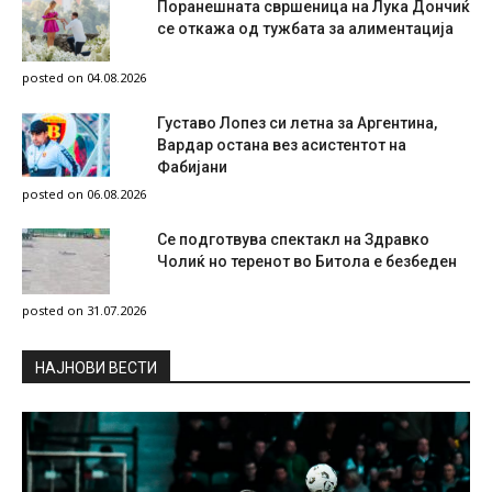
Поранешната свршеница на Лука Дончиќ
се откажа од тужбата за алиментација
posted on 04.08.2026
Густаво Лопез си летна за Аргентина,
Вардар остана вез асистентот на
Фабијани
posted on 06.08.2026
Се подготвува спектакл на Здравко
Чолиќ но теренот во Битола е безбеден
posted on 31.07.2026
НAЈНОВИ ВЕСТИ