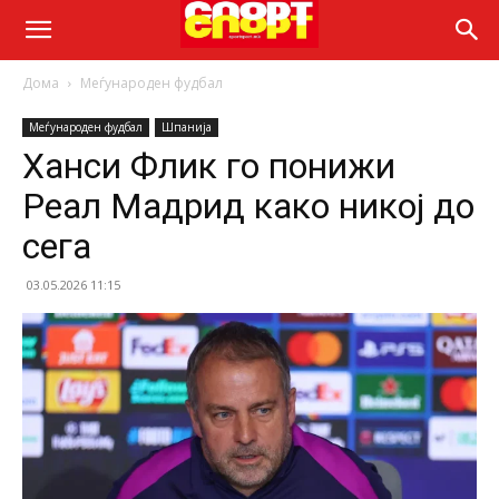
Дома
Меѓународен фудбал
Меѓународен фудбал
Шпанија
Ханси Флик го понижи
Реал Мадрид како никој до
сега
03.05.2026 11:15