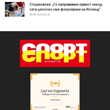
Стојановски: „Го направивме првиот чекор,
сега целосно сме фокусирани на Исланд“
06.08.2026 22:10