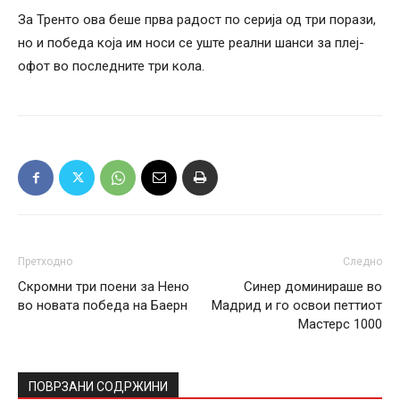
За Тренто ова беше прва радост по серија од три порази,
но и победа која им носи се уште реални шанси за плеј-
офот во последните три кола.
Претходно
Следно
Скромни три поени за Нено
Синер доминираше во
во новата победа на Баерн
Мадрид и го освои петтиот
Мастерс 1000
ПОВРЗАНИ СОДРЖИНИ