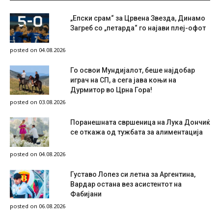
„Епски срам“ за Црвена Звезда, Динамо
Загреб со „петарда“ го најави плеј-офот
posted on 04.08.2026
Го освои Мундијалот, беше најдобар
играч на СП, а сега јава коњи на
Дурмитор во Црна Гора!
posted on 03.08.2026
Поранешната свршеница на Лука Дончиќ
се откажа од тужбата за алиментација
posted on 04.08.2026
Густаво Лопез си летна за Аргентина,
Вардар остана вез асистентот на
Фабијани
posted on 06.08.2026