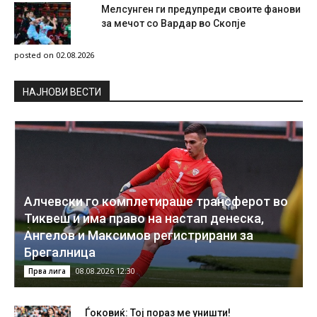
Мелсунген ги предупреди своите фанови
за мечот со Вардар во Скопје
posted on 02.08.2026
НAЈНОВИ ВЕСТИ
Алчевски го комплетираше трансферот во
Тиквеш и има право на настап денеска,
Ангелов и Максимов регистрирани за
Брегалница
08.08.2026 12:30
Прва лига
Ѓоковиќ: Тој пораз ме уништи!