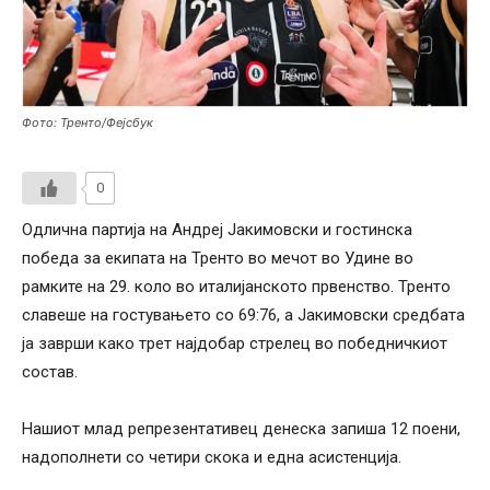
Фото: Тренто/Фејсбук
0
Одлична партија на Андреј Јакимовски и гостинска
победа за екипата на Тренто во мечот во Удине во
рамките на 29. коло во италијанското првенство. Тренто
славеше на гостувањето со 69:76, а Јакимовски средбата
ја заврши како трет најдобар стрелец во победничкиот
состав.
Нашиот млад репрезентативец денеска запиша 12 поени,
надополнети со четири скока и една асистенција.