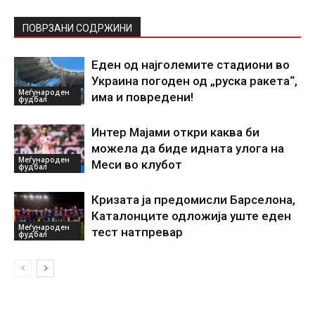
ПОВРЗАНИ СОДРЖИНИ
Еден од најголемите стадиони во
Украина погоден од „руска ракета“,
Меѓународен
има и повредени!
фудбал
Интер Мајами откри каква би
можела да биде идната улога на
Меѓународен
Меси во клубот
фудбал
Кризата ја предомисли Барселона,
Каталонците одложија уште еден
Меѓународен
тест натпревар
фудбал