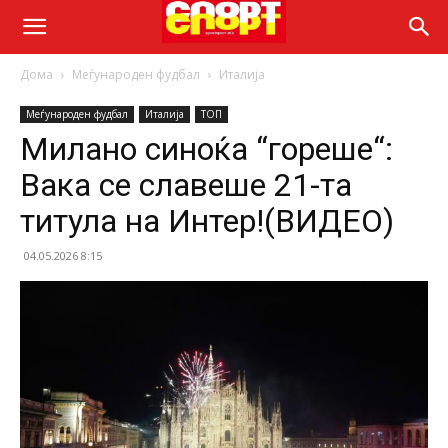
Дома
Меѓународен фудбал
Италија
Меѓународен фудбал
Италија
ТОП
Милано синоќа “гореше“:
Вака се славеше 21-та
титула на Интер!(ВИДЕО)
04.05.2026 8:15