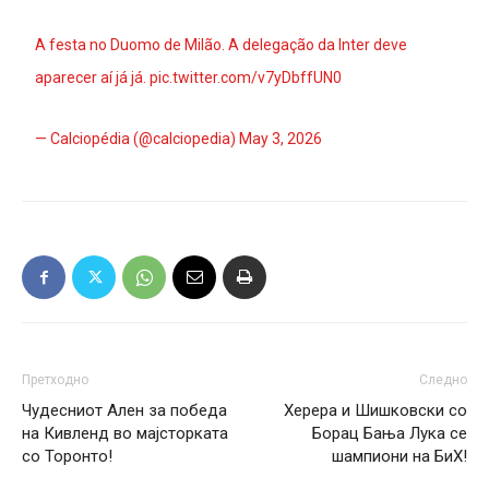
A festa no Duomo de Milão. A delegação da Inter deve
aparecer aí já já.
pic.twitter.com/v7yDbffUN0
— Calciopédia (@calciopedia)
May 3, 2026
Претходно
Следно
Чудесниот Ален за победа
Херера и Шишковски со
на Кивленд во мајсторката
Борац Бања Лука се
со Торонто!
шампиони на БиХ!