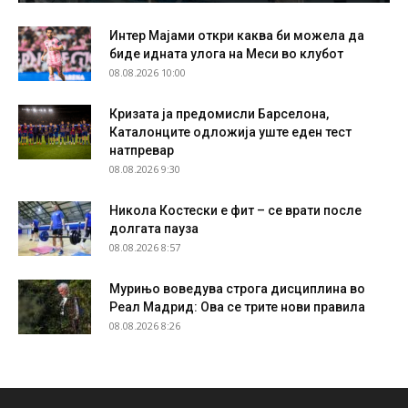
Интер Мајами откри каква би можела да
биде идната улога на Меси во клубот
08.08.2026 10:00
Кризата ја предомисли Барселона,
Каталонците одложија уште еден тест
натпревар
08.08.2026 9:30
Никола Костески е фит – се врати после
долгата пауза
08.08.2026 8:57
Мурињо воведува строга дисциплина во
Реал Мадрид: Ова се трите нови правила
08.08.2026 8:26