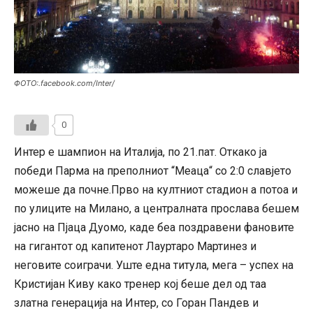
ФОТО:.facebook.com/Inter/
0
Интер е шампион на Италија, по 21.пат. Откако ја
победи Парма на преполниот “Меаца“ со 2:0 славјето
можеше да почне.Прво на култниот стадион а потоа и
по улиците на Милано, а централната прослава бешем
јасно на Пјаца Дуомо, каде беа поздравени фановите
на гигантот од капитенот Лауртаро Мартинез и
неговите соиграчи. Уште една титула, мега – успех на
Кристијан Киву како тренер кој беше дел од таа
златна генерација на Интер, со Горан Пандев и