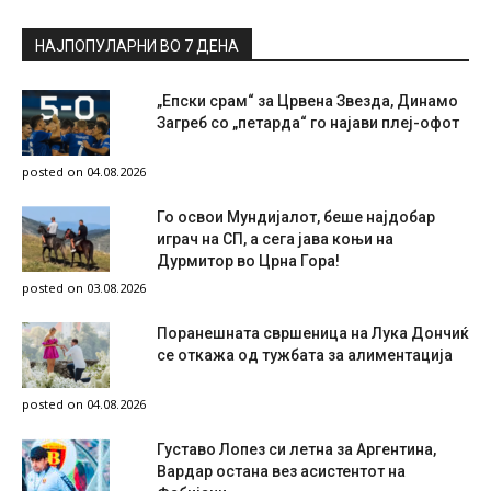
НАЈПОПУЛАРНИ ВО 7 ДЕНА
„Епски срам“ за Црвена Звезда, Динамо
Загреб со „петарда“ го најави плеј-офот
posted on 04.08.2026
Го освои Мундијалот, беше најдобар
играч на СП, а сега јава коњи на
Дурмитор во Црна Гора!
posted on 03.08.2026
Поранешната свршеница на Лука Дончиќ
се откажа од тужбата за алиментација
posted on 04.08.2026
Густаво Лопез си летна за Аргентина,
Вардар остана вез асистентот на