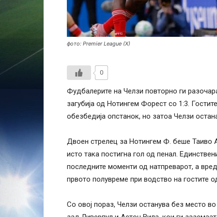
фото: Premier League (X)
0
Фудбалерите на Челзи повторно ги разочара
загубија од Нотингем Форест со 1:3. Гостит
обезбедија опстанок, но затоа Челзи остан
Двоен стрелец за Нотингем Ф. беше Таиво А
исто така постигна гол од пенал. Единстве
последните моменти од натпреварот, а вре
првото полувреме при водство на гостите од
Со овој пораз, Челзи останува без место во