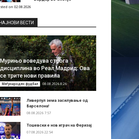
sted on 02.08.2026
НAЈНОВИ ВЕСТИ
Мурињо воведува строга
дисциплина во Реал Мадрид: Ова
се трите нови правила
08.08.2026 8:26
Меѓународен фудбал
Ливерпул зема засилување од
Барселона!
08.08.2026 7:57
Тошевски е нов играч на Феризај
07.08.2026 22:54