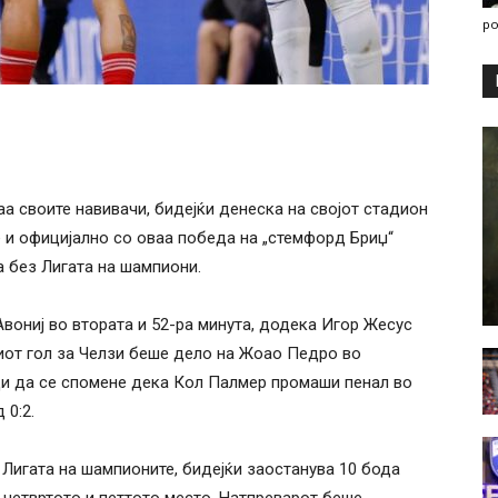
po
а своите навивачи, бидејќи денеска на својот стадион
е и официјално со оваа победа на „стемфорд Бриџ“
а без Лигата на шампиони.
вониј во втората и 52-ра минута, додека Игор Жесус
ниот гол за Челзи беше дело на Жоао Педро во
ди да се спомене дека Кол Палмер промаши пенал во
 0:2.
 Лигата на шампионите, бидејќи заостанува 10 бода