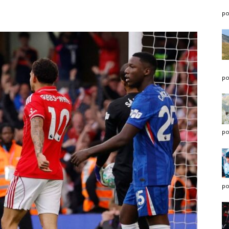
po
po
po
po