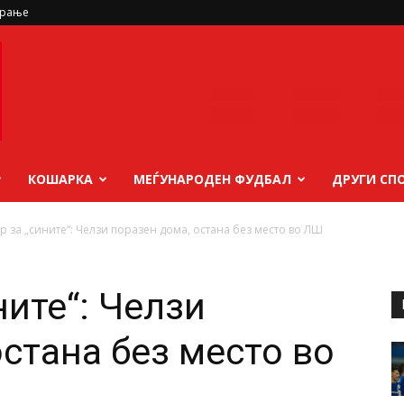
ирање
КОШАРКА
МЕЃУНАРОДЕН ФУДБАЛ
ДРУГИ СП
р за „сините“: Челзи поразен дома, остана без место во ЛШ
ните“: Челзи
стана без место во