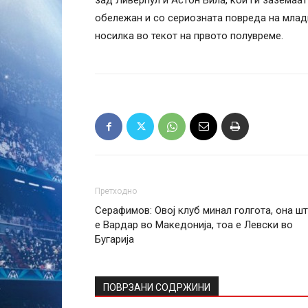
зад Ливерпул и Астон Вила, кои ги заземаа
обележан и со сериозната повреда на млади
носилка во текот на првото полувреме.
Претходно
Серафимов: Овој клуб минал голгота, она ш
е Вардар во Македонија, тоа е Левски во
Бугарија
ПОВРЗАНИ СОДРЖИНИ