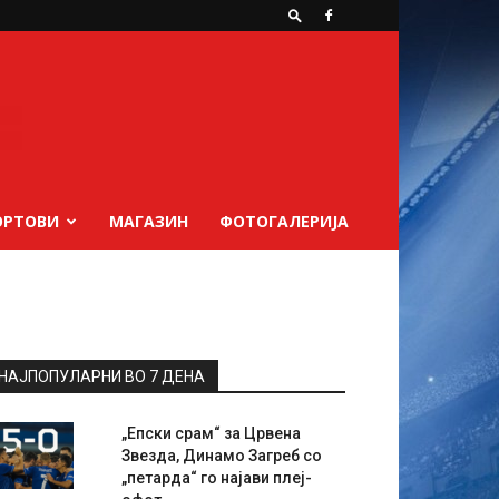
ОРТОВИ
МАГАЗИН
ФОТОГАЛЕРИЈА
НАЈПОПУЛАРНИ ВО 7 ДЕНА
„Епски срам“ за Црвена
Звезда, Динамо Загреб со
„петарда“ го најави плеј-