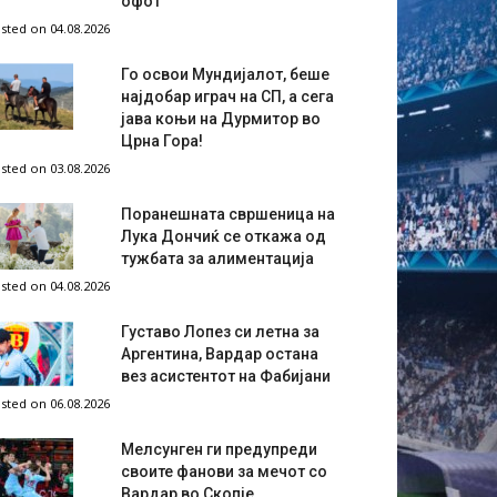
офот
sted on 04.08.2026
Го освои Мундијалот, беше
најдобар играч на СП, а сега
јава коњи на Дурмитор во
Црна Гора!
sted on 03.08.2026
Поранешната свршеница на
Лука Дончиќ се откажа од
тужбата за алиментација
sted on 04.08.2026
Густаво Лопез си летна за
Аргентина, Вардар остана
вез асистентот на Фабијани
sted on 06.08.2026
Мелсунген ги предупреди
своите фанови за мечот со
Вардар во Скопје