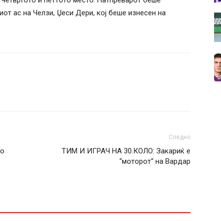
т четвртото и петтото место. Натпреварот беше
от ас на Челзи, Џеси Дери, кој беше изнесен на
Следно
то
ТИМ И ИГРАЧ НА 30.КОЛО: Закариќ е
“моторот“ на Вардар