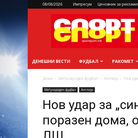
08/08/2026
Импресум
Ценовник за реклам
sportsport.mk
ДЕНЕШНИ ВЕСТИ
ФУДБАЛ
РАКОМЕТ
Дома
Меѓународен фудбал
Англија
Нов уда
Меѓународен фудбал
Англија
Нов удар за „си
поразен дома, о
ЛШ