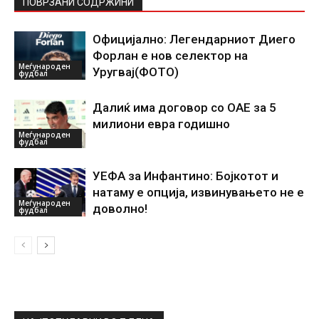
ПОВРЗАНИ СОДРЖИНИ
Официјално: Легендарниот Диего
Форлан е нов селектор на
Меѓународен
Уругвај(ФОТО)
фудбал
Далиќ има договор со ОАЕ за 5
милиони евра годишно
Меѓународен
фудбал
УЕФА за Инфантино: Бојкотот и
натаму е опција, извинувањето не е
Меѓународен
доволно!
фудбал