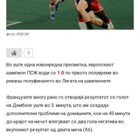
фото: PSG (X)
0
Во уште една извонредна пресметка, европскиот
шампион ПСЖ води со
1:0
по првото полувреме во
реванш полуфиналето во Лигата на шампионите.
Французите многу рано го отворија резултатот со голот
на Дембеле уште во 3. минута, што им создаде
дополнителни проблеми на домашните, кои на 45 минути
до крајот на мечот влегуваат со два гола негатива во
вкупониот резултат од двата меча (4:6).