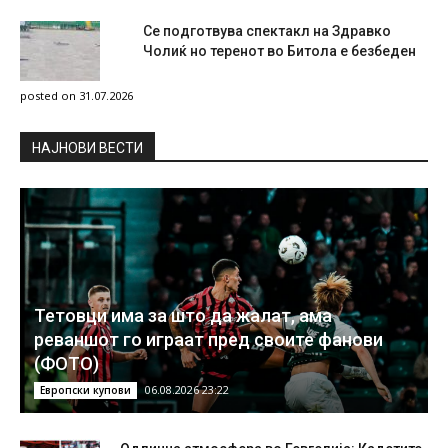
Се подготвува спектакл на Здравко
Чолиќ но теренот во Битола е безбеден
posted on 31.07.2026
НAЈНОВИ ВЕСТИ
Тетовци има за што да жалат, ама
реваншот го играат пред своите фанови
(ФОТО)
06.08.2026 23:22
Европски купови