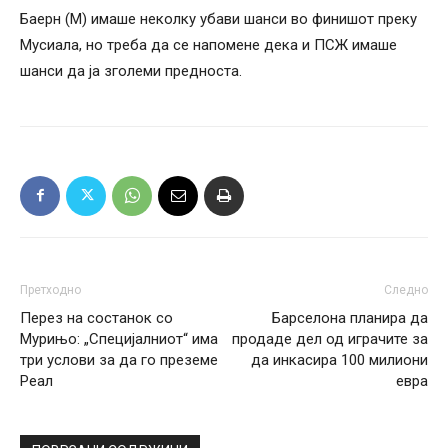
Баерн (М) имаше неколку убави шанси во финишот преку
Мусиала, но треба да се напомене дека и ПСЖ имаше
шанси да ја зголеми предноста.
Претходно
Следно
Перез на состанок со
Барселона планира да
Мурињо: „Специјалниот“ има
продаде дел од играчите за
три услови за да го преземе
да инкасира 100 милиони
Реал
евра