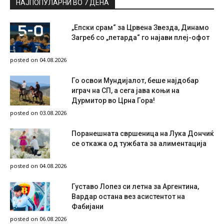
НАЈПОПУЛАРНИ ВО 7 ДЕНА
„Епски срам“ за Црвена Звезда, Динамо
Загреб со „петарда“ го најави плеј-офот
posted on 04.08.2026
Го освои Мундијалот, беше најдобар
играч на СП, а сега јава коњи на
Дурмитор во Црна Гора!
posted on 03.08.2026
Поранешната свршеница на Лука Дончиќ
се откажа од тужбата за алиментација
posted on 04.08.2026
Густаво Лопез си летна за Аргентина,
Вардар остана вез асистентот на
Фабијани
posted on 06.08.2026