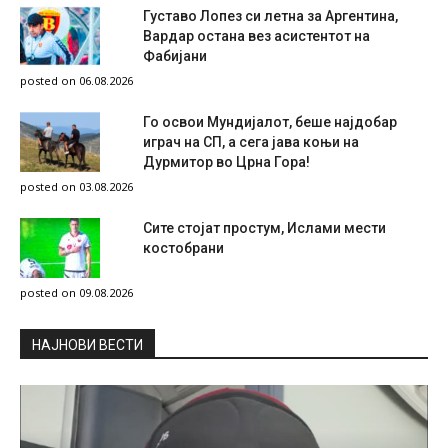
Густаво Лопез си летна за Аргентина,
Вардар остана вез асистентот на
Фабијани
posted on 06.08.2026
Го освои Мундијалот, беше најдобар
играч на СП, а сега јава коњи на
Дурмитор во Црна Гора!
posted on 03.08.2026
Сите стојат простум, Ислами мести
костобрани
posted on 09.08.2026
НAЈНОВИ ВЕСТИ