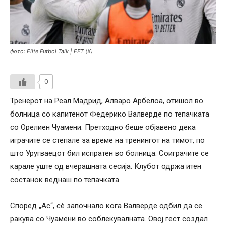
фото: Elite Futbol Talk | EFT (X)
0
Тренерот на Реал Мадрид, Алваро Арбелоа, отишол во
болница со капитенот Федерико Валверде по тепачката
со Орелиен Чуамени. Претходно беше објавено дека
играчите се степале за време на тренингот на тимот, по
што Уругваецот бил испратен во болница. Соиграчите се
карале уште од вчерашната сесија. Клубот одржа итен
состанок веднаш по тепачката.
Според „Ас“, сè започнало кога Валверде одбил да се
ракува со Чуамени во соблекувалната. Овој гест создал