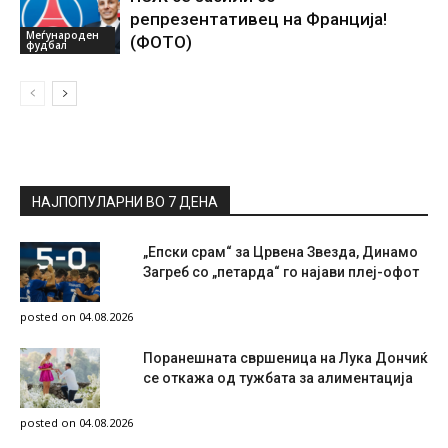
репрезентативец на Франција!
Меѓународен
(ФОТО)
фудбал
НАЈПОПУЛАРНИ ВО 7 ДЕНА
„Епски срам“ за Црвена Звезда, Динамо
Загреб со „петарда“ го најави плеј-офот
posted on 04.08.2026
Поранешната свршеница на Лука Дончиќ
се откажа од тужбата за алиментација
posted on 04.08.2026