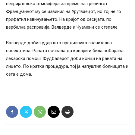
непријателска атмосфера за време на тренингот.
Французинот му се извинил на Уругваецот, но тој не го
прифатил извинувањето. На крајот од сесијата, по
вербална расправија, Валверде и Чуамени се степале.
Валверде добил удар што предизвика значителна
посекотина. Раната почнала да крвари и била побарана
лекарска помош. Фудбалерот доби конци на раната на
лицето. По кратка процедура, тој ја напуштил болницата и
сега е дома.