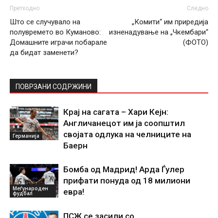
Претходно
Следно
Што се случувало на
„Комити“ им приредија
полувремето во Куманово:
изненадување на „Чкембари“
Домашните играчи побарале
(ФОТО)
да бидат заменети?
ПОВРЗАНИ СОДРЖИНИ
Крај на сагата – Хари Кејн:
Англичанецот им ја соопштил
својата одлука на челниците на
Германија
Баерн
Бомба од Мадрид! Арда Ѓулер
прифати понуда од 18 милиони
Меѓународен
евра!
фудбал
ПСЖ се засили со