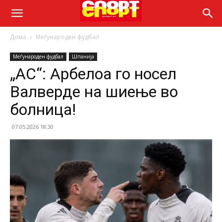
Дома
Меѓународен фудбал
Меѓународен фудбал
Шпанија
„АС“: Арбелоа го носел
Валверде на шиење во
болница!
07.05.2026 18:30