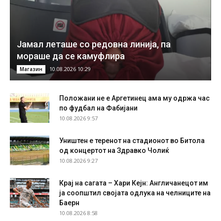
Јамал леташе со редовна линија, па
мораше да се камуфлира
10.08.2026 10:29
Магазин
Положани не е Аргетинец ама му одржа час
по фудбал на Фабијани
10.08.2026 9:57
Уништен е теренот на стадионот во Битола
од концертот на Здравко Чолиќ
10.08.2026 9:27
Крај на сагата – Хари Кејн: Англичанецот им
ја соопштил својата одлука на челниците на
Баерн
10.08.2026 8:58