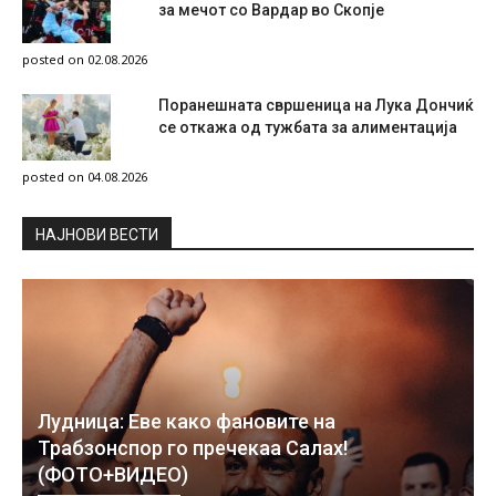
за мечот со Вардар во Скопје
posted on 02.08.2026
Поранешната свршеница на Лука Дончиќ
се откажа од тужбата за алиментација
posted on 04.08.2026
НAЈНОВИ ВЕСТИ
Лудница: Еве како фановите на
Трабзонспор го пречекаа Салах!
(ФОТО+ВИДЕО)