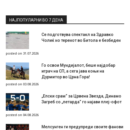
НАЈПОПУЛАРНИ ВО 7 ДЕНА
Се подготвува спектакл на Здравко
Чолиќ но теренот во Битола е безбеден
posted on 31.07.2026
Го освои Мундијалот, беше најдобар
играч на СП, а сега јава коњи на
Дурмитор во Црна Гора!
posted on 03.08.2026
„Епски срам“ за Црвена Звезда, Динамо
Загреб со „петарда“ го најави плеј-офот
posted on 04.08.2026
Мелсунген ги предупреди своите фанови