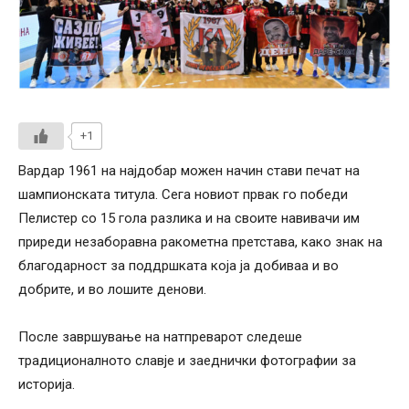
+1
Вардар 1961 на најдобар можен начин стави печат на
шампионската титула. Сега новиот првак го победи
Пелистер со 15 гола разлика и на своите навивачи им
приреди незаборавна ракометна претстава, како знак на
благодарност за поддршката која ја добиваа и во
добрите, и во лошите денови.
После завршување на натпреварот следеше
традиционалното славје и заеднички фотографии за
историја.