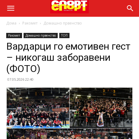
Дома
Ракомет
Домашно првенство
Ракомет
Домашно првенство
ТОП
Вардарци го емотивен гест
– никогаш заборавени
(ФОТО)
07.05.2026 22:40