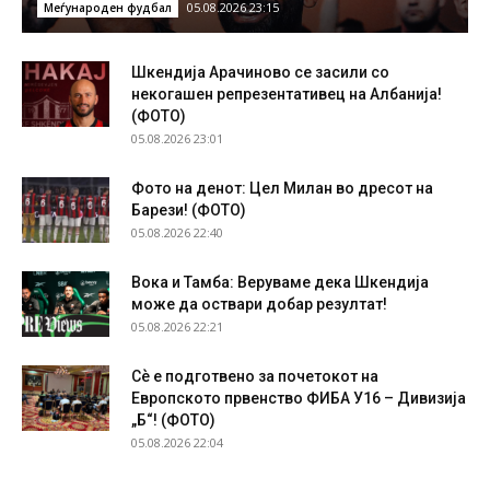
05.08.2026 23:15
Меѓународен фудбал
Шкендија Арачиново се засили со
некогашен репрезентативец на Албанија!
(ФОТО)
05.08.2026 23:01
Фото на денот: Цел Милан во дресот на
Барези! (ФОТО)
05.08.2026 22:40
Вока и Тамба: Веруваме дека Шкендија
може да оствари добар резултат!
05.08.2026 22:21
Сѐ е подготвено за почетокот на
Европското првенство ФИБА У16 – Дивизија
„Б“! (ФОТО)
05.08.2026 22:04