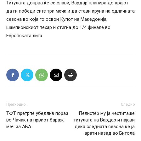
Титулата допрва ќе се слави, Вардар планира до крајот
да ги победи сите три меча и да стави круна на одличната
сезона во која го освои Купот на Македонија,
шампионскиот пехар и стигна до 1/4 финале во
Европската лига.
Претходно
Следно
ТФТ претрпе убедлив пораз
Пелистер му ја честиташе
во Чачак на првиот бараж
титулата на Вардар и најави
меч за АБА
дека следната сезона ќе ја
врати назад во Битола