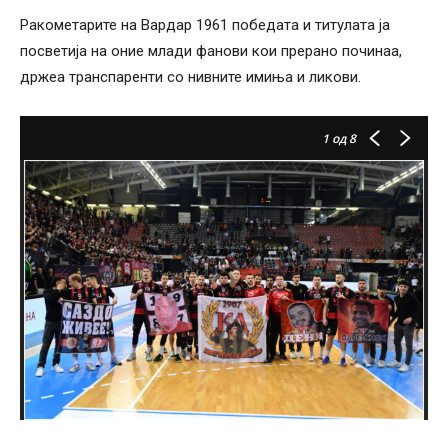
Ракометарите на Вардар 1961 победата и титулата ја
посветија на оние млади фанови кои прерано починаа,
држеа транспаренти со нивните имиња и ликови.
1
од 8