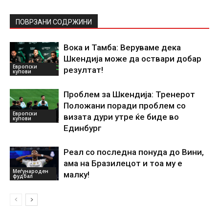
ПОВРЗАНИ СОДРЖИНИ
Вока и Тамба: Веруваме дека
Шкендија може да оствари добар
Европски
резултат!
купови
Проблем за Шкендија: Тренерот
Положани поради проблем со
Европски
визата дури утре ќе биде во
купови
Единбург
Реал со последна понуда до Вини,
ама на Бразилецот и тоа му е
Меѓународен
малку!
фудбал