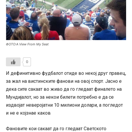
ФОТО:A View From My Seat
0
И дефинитивно фудбалот отиде во некој друг правец,
за жал на вистинските фанови на овој спорт. Јасно е
дека сите сакаат во живо да го гледаат финалето на
Мундијалот, но за некои билети потребно е да се
издвојат неверојатни 10 милиони долари, а погледот
и не е којзнае каков
Фановите кои сакаат да го гледаат Светското