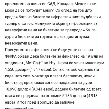
првенство во живо во САД, Канада и Мексико ќе
мора да се потрудат многу. Со оглед на тоа што
продажбата на билети за најпрестижниот фудбалски
турнир е во тек, медиумите објавија нформации за
неверојатни цени на билетите за препродажба, па
дури и билетите за групната фаза достигнуваат
неверојатни цени.
Присуството на финалето ќе биде уште поскапо.
ФИФА објави дека билетите за финалето на 19 јули на
стадионот „МетЛајф“ во Њу Џерси ќе чинат максимум
1.550 долари (1.317 евра). Сепак, на веб-страницата
каде што сите можат да влезат бесплатно, некои
билети од прва класа сега се продаваат за дури
10.990 долари (9.343 евра), додека билетите од трета
класа се продаваат за огромни 5.785 долари (4.918
евра). И тоа пред воопшто да започне
препродажбата.