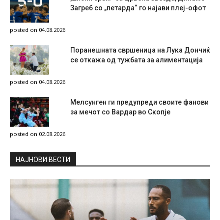
Загреб со „петарда“ го најави плеј-офот
posted on 04.08.2026
Поранешната свршеница на Лука Дончиќ
се откажа од тужбата за алиментација
posted on 04.08.2026
Мелсунген ги предупреди своите фанови
за мечот со Вардар во Скопје
posted on 02.08.2026
НAЈНОВИ ВЕСТИ