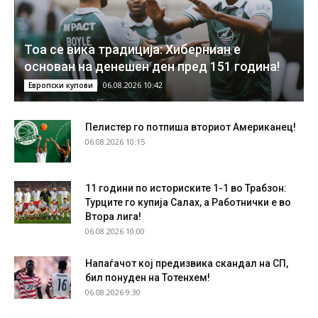
Тоа се вика традиција: Хиберниан е
основан на денешен ден пред 151 година!
06.08.2026 10:42
Европски купови
Пелистер го потпиша вториот Американец!
06.08.2026 10:15
11 години по историските 1-1 во Трабзон:
Турците го купија Салах, а Работнички е во
Втора лига!
06.08.2026 10:00
Напаѓачот кој предизвика скандал на СП,
бил понуден на Тотенхем!
06.08.2026 9:30