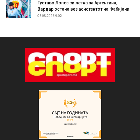
Густаво Лопез си летна за Аргентина,
Вардар остана вез асистентот на Фабијани
06.08.2026 9:02