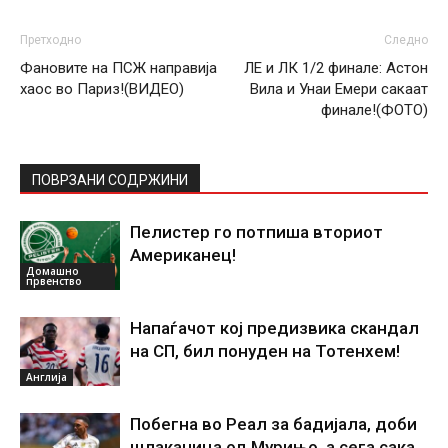
Претходно
Следно
Фановите на ПСЖ направија
ЛЕ и ЛК 1/2 финале: Астон
хаос во Париз!(ВИДЕО)
Вила и Унаи Емери сакаат
финале!(ФОТО)
ПОВРЗАНИ СОДРЖИНИ
Пелистер го потпиша вториот
Американец!
Домашно
првенство
Напаѓачот кој предизвика скандал
на СП, бил понуден на Тотенхем!
Англија
Побегна во Реал за бадијала, доби
шлаканица од Мурињо, а сега сака