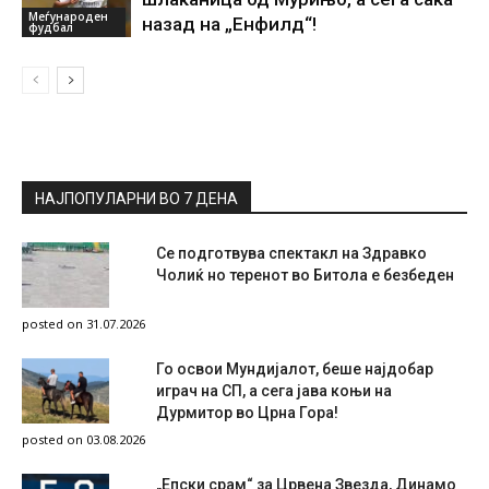
Меѓународен
назад на „Енфилд“!
фудбал
НАЈПОПУЛАРНИ ВО 7 ДЕНА
Се подготвува спектакл на Здравко
Чолиќ но теренот во Битола е безбеден
posted on 31.07.2026
Го освои Мундијалот, беше најдобар
играч на СП, а сега јава коњи на
Дурмитор во Црна Гора!
posted on 03.08.2026
„Епски срам“ за Црвена Звезда, Динамо