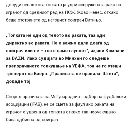
досуди пенал кога топката ја удри испружената рака на
играчот од средниот ред на ПСЖ, Жоао Невес, откако
беше отстранета од неговиот соиграч Витињо.
„Топката не оди од телото во раката, таа оди
директно во раката. Не е важно дали доаѓа од
соиграч или не – тоа е само глупост“, изјави Компани
за DAZN. Иако судијата во Минхен го следеше
препорачаното толкување на УЕФА, тоа не го утеши
тренерот на Баерн. „Правилата се правила. Штета“,
додаде тој.
Според правилата на Меѓународниот одбор на фудбалски
асоцијации (IFAB), не се смета за фаул ако раката на
играчот е удрена од топката откако таа неочекувано
била одбиена од соиграч.