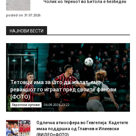
Чолиќ но теренот во Битола е безбеден
posted on 31.07.2026
НAЈНОВИ ВЕСТИ
Тетовци има за што да жалат, ама
реваншот го играат пред своите фанови
(ФОТО)
06.08.2026 23:22
Европски купови
Одлична атмосфера во Гевгелија: Кадетите
имаа поддршка од Главчев и Илиевски
(ВИДЕО+ФОТО)