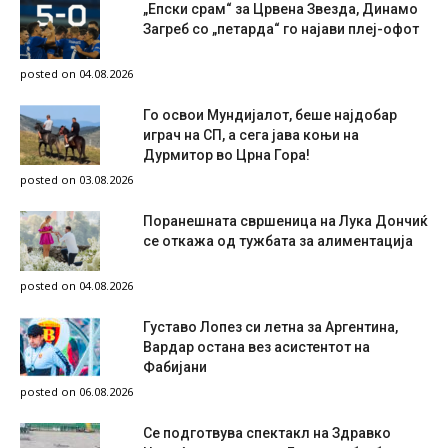
„Епски срам“ за Црвена Звезда, Динамо
Загреб со „петарда“ го најави плеј-офот
posted on 04.08.2026
Го освои Мундијалот, беше најдобар
играч на СП, а сега јава коњи на
Дурмитор во Црна Гора!
posted on 03.08.2026
Поранешната свршеница на Лука Дончиќ
се откажа од тужбата за алиментација
posted on 04.08.2026
Густаво Лопез си летна за Аргентина,
Вардар остана вез асистентот на
Фабијани
posted on 06.08.2026
Се подготвува спектакл на Здравко