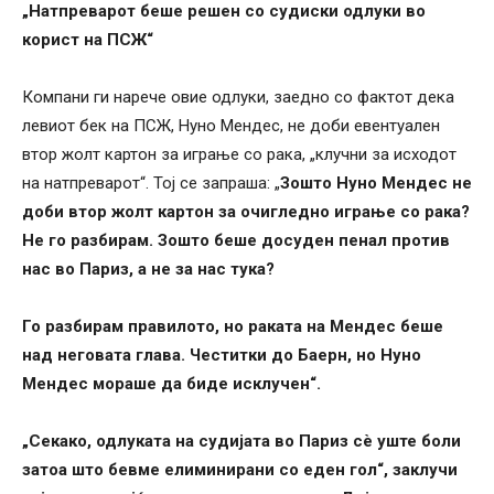
„Натпреварот беше решен со судиски одлуки во
корист на ПСЖ“
Компани ги нарече овие одлуки, заедно со фактот дека
левиот бек на ПСЖ, Нуно Мендес, не доби евентуален
втор жолт картон за играње со рака, „клучни за исходот
на натпреварот“. Тој се запраша: „
Зошто Нуно Мендес не
доби втор жолт картон за очигледно играње со рака?
Не го разбирам. Зошто беше досуден пенал против
нас во Париз, а не за нас тука?
Го разбирам правилото, но раката на Мендес беше
над неговата глава. Честитки до Баерн, но Нуно
Мендес мораше да биде исклучен“.
„Секако, одлуката на судијата во Париз сè уште боли
затоа што бевме елиминирани со еден гол“, заклучи