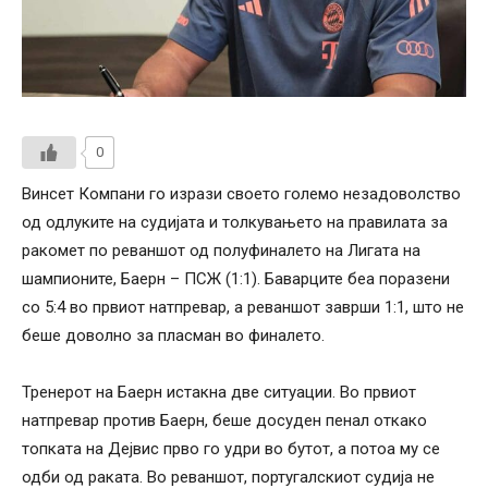
0
Винсет Компани го изрази своето големо незадоволство
од одлуките на судијата и толкувањето на правилата за
ракомет по реваншот од полуфиналето на Лигата на
шампионите, Баерн – ПСЖ (1:1). Баварците беа поразени
со 5:4 во првиот натпревар, а реваншот заврши 1:1, што не
беше доволно за пласман во финалето.
Тренерот на Баерн истакна две ситуации. Во првиот
натпревар против Баерн, беше досуден пенал откако
топката на Дејвис прво го удри во бутот, а потоа му се
одби од раката. Во реваншот, португалскиот судија не