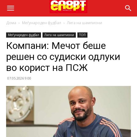
Дома
Меѓународен фудбал
Лига на шампиони
Меѓународен фудбал
Лига на шампиони
ТОП
Компани: Мечот беше
решен со судиски одлуки
во корист на ПСЖ
07.05.2026 9:00