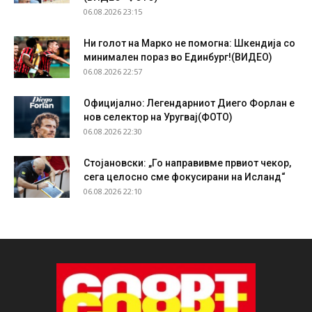
06.08.2026 23:15
Ни голот на Марко не помогна: Шкендија со
минимален пораз во Единбург!(ВИДЕО)
06.08.2026 22:57
Официјално: Легендарниот Диего Форлан е
нов селектор на Уругвај(ФОТО)
06.08.2026 22:30
Стојановски: „Го направивме првиот чекор,
сега целосно сме фокусирани на Исланд“
06.08.2026 22:10