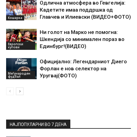
Одлична атмосфера во Гевгелија:
Кадетите имаа поддршка од
Главчев и Илиевски (ВИДЕО+ФОТО)
Кошарка
Ни голот на Марко не помогна:
Шкендија со минимален пораз во
Европски
Единбург!(ВИДЕО)
купови
Официјално: Легендарниот Диего
Форлан е нов селектор на
Меѓународен
Уругвај(ФОТО)
фудбал
НАЈПОПУЛАРНИ ВО 7 ДЕНА