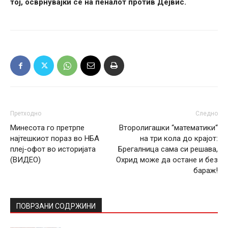
тој, осврнувајќи се на пеналот против Дејвис.
Претходно
Следно
Минесота го претрпе
Второлигашки “математики“
најтешкиот пораз во НБА
на три кола до крајот:
плеј-офот во историјата
Брегалница сама си решава,
(ВИДЕО)
Охрид може да остане и без
бараж!
ПОВРЗАНИ СОДРЖИНИ