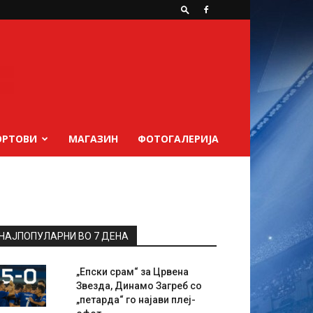
ОРТОВИ
МАГАЗИН
ФОТОГАЛЕРИЈА
НАЈПОПУЛАРНИ ВО 7 ДЕНА
„Епски срам“ за Црвена
Звезда, Динамо Загреб со
„петарда“ го најави плеј-