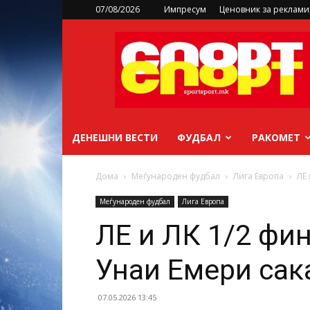
07/08/2026
Импресум
Ценовник за реклам
sportsport.mk
ДЕНЕШНИ ВЕСТИ
ФУДБАЛ
РАКОМЕТ
Дома
Меѓународен фудбал
Лига Европа
ЛЕ
Меѓународен фудбал
Лига Европа
ЛЕ и ЛК 1/2 фин
Унаи Емери сак
07.05.2026 13:45