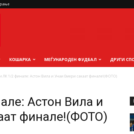
ирање
КОШАРКА
МЕЃУНАРОДЕН ФУДБАЛ
ДРУГИ СП
 и ЛК 1/2 финале: Астон Вила и Унаи Емери сакаат финале!(ФОТО)
але: Астон Вила и
аат финале!(ФОТО)