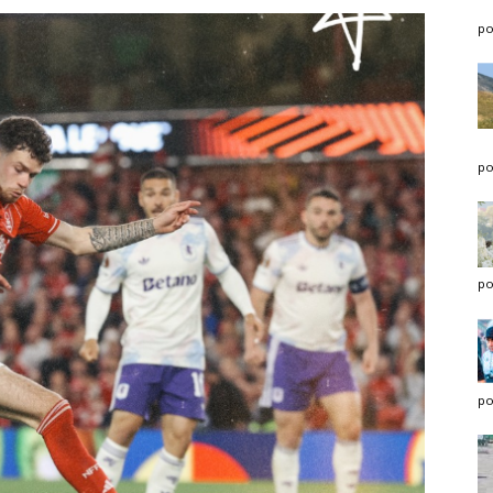
po
po
po
po