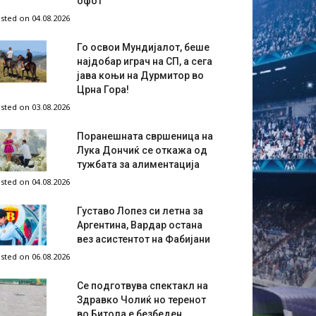
офот
sted on 04.08.2026
Го освои Мундијалот, беше
најдобар играч на СП, а сега
јава коњи на Дурмитор во
Црна Гора!
sted on 03.08.2026
Поранешната свршеница на
Лука Дончиќ се откажа од
тужбата за алиментација
sted on 04.08.2026
Густаво Лопез си летна за
Аргентина, Вардар остана
вез асистентот на Фабијани
sted on 06.08.2026
Се подготвува спектакл на
Здравко Чолиќ но теренот
во Битола е безбеден