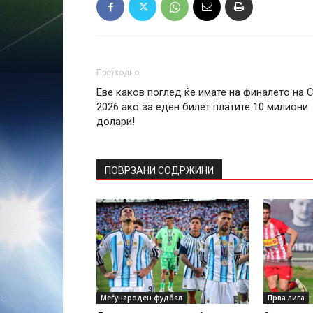
Претходно
Еве каков поглед ќе имате на финалето на 
2026 ако за еден билет платите 10 милиони
долари!
ПОВРЗАНИ СОДРЖИНИ
Меѓународен фудбал
Прва лига