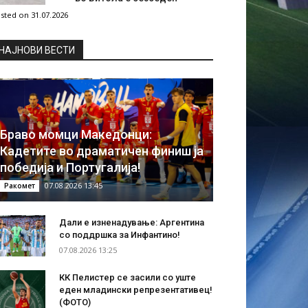
sted on 31.07.2026
НAЈНОВИ ВЕСТИ
Браво момци Македонци:
Кадетите во драматичен финиш ја
победија и Португалија!
07.08.2026 13:45
Ракомет
Дали е изненадување: Аргентина
со поддршка за Инфантино!
07.08.2026 13:25
КК Пелистер се засили со уште
еден младински репрезентативец!
(ФОТО)