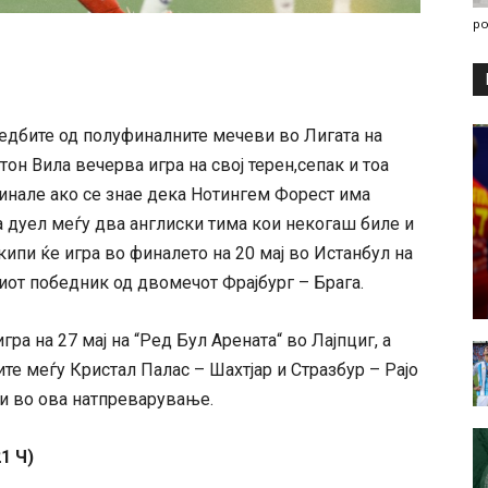
po
редбите од полуфиналните мечеви во Лигата на
он Вила вечерва игра на свој терен,сепак и тоа
финале ако се знае дека Нотингем Форест има
а дуел меѓу два англиски тима кои некогаш биле и
ипи ќе игра во финалето на 20 мај во Истанбул на
от победник од двомечот Фрајбург – Брага.
ра на 27 мај на “Ред Бул Арената“ во Лајпциг, а
те меѓу Кристал Палас – Шахтјар и Стразбур – Рајо
 и во ова натпреварување.
1 Ч)