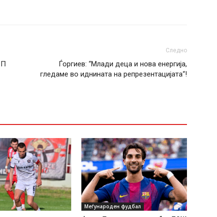
Следно
СП
Ѓоргиев: “Млади деца и нова енергија,
гледаме во иднината на репрезентацијата“!
Меѓународен фудбал