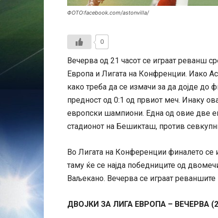
ФОТО:facebook.com/astonvilla/
0
Вечерва од 21 часот се играат реванш с
Европа и Лигата на Конфренции. Иако Аст
како треба да се измачи за да дојде до 
предност од 0:1 од првиот меч. Инаку ов
европски шампиони. Една од овие две ек
стадионот на Бешикташ, против севкупни
Во Лигата на Конференции финалето се иг
таму ќе се најда победниците од двомечи
Ваљекано. Вечерва се играат реваншите
ДВОЈКИ ЗА ЛИГА ЕВРОПА – ВЕЧЕРВА (2