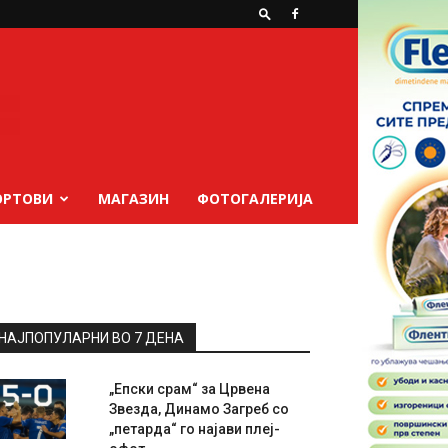
ОРТОВИ
МАГАЗИН
ФОТОГАЛЕРИЈА
НАЈПОПУЛАРНИ ВО 7 ДЕНА
„Епски срам“ за Црвена
Звезда, Динамо Загреб со
„петарда“ го најави плеј-