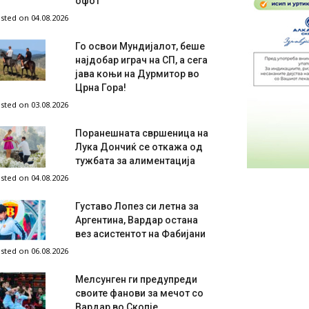
офот
sted on 04.08.2026
Го освои Мундијалот, беше
најдобар играч на СП, а сега
јава коњи на Дурмитор во
Црна Гора!
sted on 03.08.2026
Поранешната свршеница на
Лука Дончиќ се откажа од
тужбата за алиментација
sted on 04.08.2026
Густаво Лопез си летна за
Аргентина, Вардар остана
вез асистентот на Фабијани
sted on 06.08.2026
Мелсунген ги предупреди
своите фанови за мечот со
Вардар во Скопје