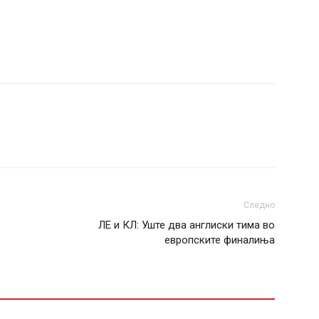
Следно
ЛЕ и КЛ: Уште два англиски тима во
европските финалиња