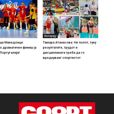
Интервју
ци Македонци:
Тамара Атанасова: Не полот, туку
о драматичен финиш ја
резултатите, трудот и
 Португалија!
дисциплината треба да го
вреднуваат спортистот