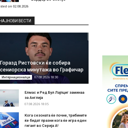
sted on 02.08.2026
НAЈНОВИ ВЕСТИ
Горазд Ристовски ќе собира
сениорска минутажа во Графичар
07.08.2026 18:30
Интернационалци
Елмас и Ред Бул Лајпциг заминаа
за Англија
07.08.2026 18:05
Кога сезоната ќе почне, трибините
ќе бидат празни кога ќе игра еден
гигант во Серија А!