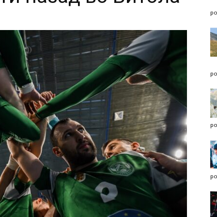
po
po
po
po