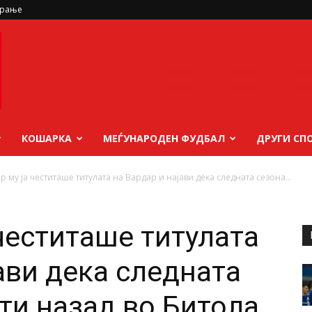
ирање
КОШАРКА
МЕЃУНАРОДЕН ФУДБАЛ
ДРУГИ СП
р му ја честиташе титулата на Вардар и најави дека следната сезона...
честиташе титулата
ави дека следната
ати назад во Битола