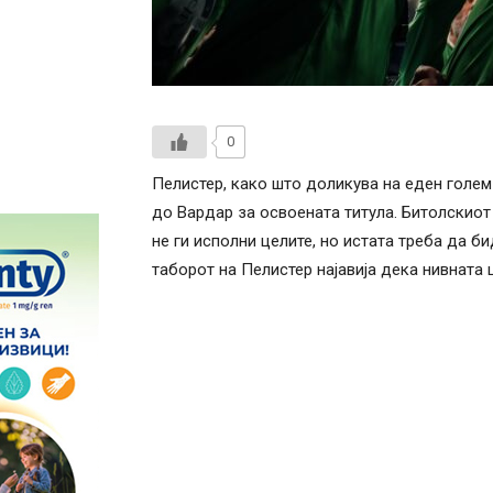
0
Пелистер, како што доликува на еден голем 
до Вардар за освоената титула. Битолскиот
не ги исполни целите, но истата треба да б
таборот на Пелистер најавија дека нивната ц