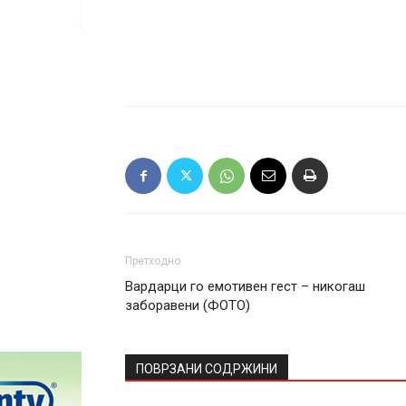
Претходно
Вардарци го емотивен гест – никогаш
заборавени (ФОТО)
ПОВРЗАНИ СОДРЖИНИ