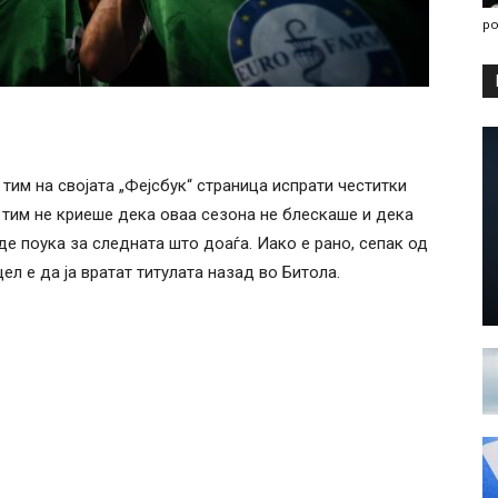
po
тим на својата „Фејсбук“ страница испрати честитки
 тим не криеше дека оваа сезона не блескаше и дека
иде поука за следната што доаѓа. Иако е рано, сепак од
ел е да ја вратат титулата назад во Битола.