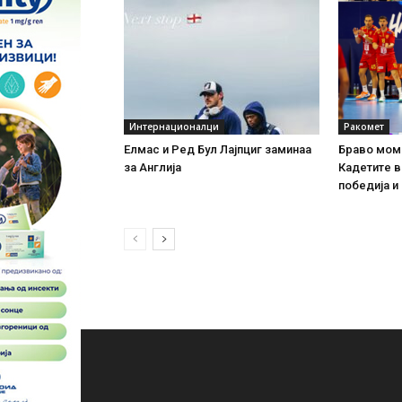
Интернационалци
Ракомет
Елмас и Ред Бул Лајпциг заминаа
Браво мом
за Англија
Кадетите в
победија и