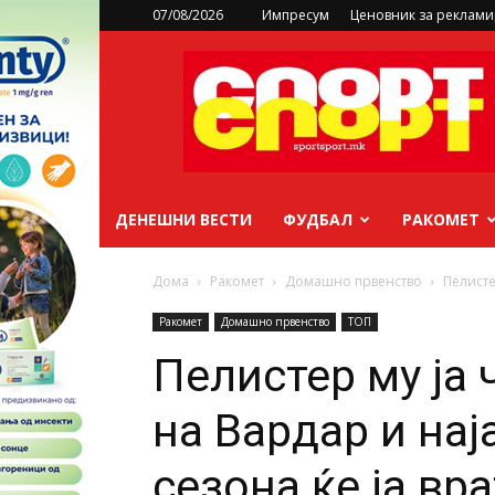
07/08/2026
Импресум
Ценовник за реклам
sportsport.mk
ДЕНЕШНИ ВЕСТИ
ФУДБАЛ
РАКОМЕТ
Дома
Ракомет
Домашно првенство
Пелисте
Ракомет
Домашно првенство
ТОП
Пелистер му ја 
на Вардар и нај
сезона ќе ја вр