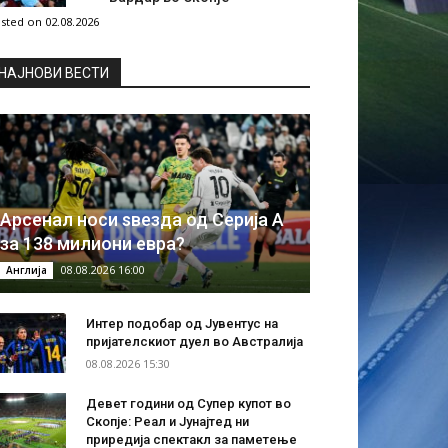
sted on 02.08.2026
НAЈНОВИ ВЕСТИ
Арсенал носи ѕвезда од Серија А
за 138 милиони евра?
08.08.2026 16:00
Англија
Интер подобар од Јувентус на
пријателскиот дуел во Австралија
08.08.2026 15:30
Девет години од Супер купот во
Скопје: Реал и Јунајтед ни
приредија спектакл за паметење