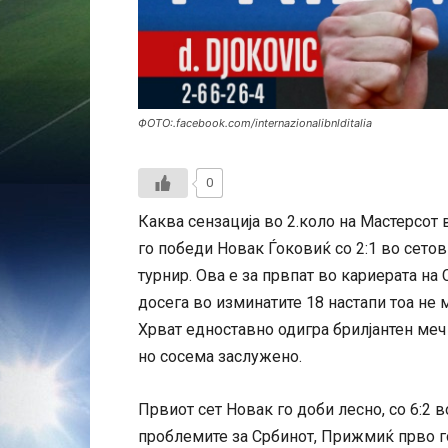
ФОТО:.facebook.com/internazionalibnlditalia
0
Каква сензација во 2.коло на Мастерсот
го победи Новак Ѓоковиќ со 2:1 во сетов
турнир. Ова е за првпат во кариерата на
досега во изминатите 18 настапи тоа не 
Хрват едноставно одигра брилјантен меч 
но сосема заслужено.
Првиот сет Новак го доби лесно, со 6:2 
проблемите за Србинот, Прижмиќ прво го 