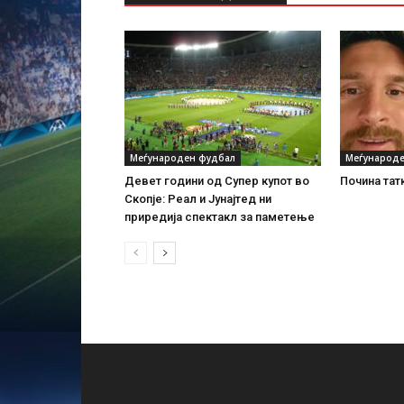
Меѓународен фудбал
Меѓународе
Девет години од Супер купот во
Почина тат
Скопје: Реал и Јунајтед ни
приредија спектакл за паметење