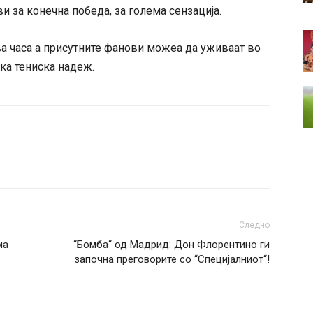
 за конечна победа, за голема сензација.
а часа а присутните фанови можеа да уживаат во
ка тениска надеж.
Следно
ма
“Бомба“ од Мадрид: Дон Флорентино ги
започна преговорите со “Специјалниот“!