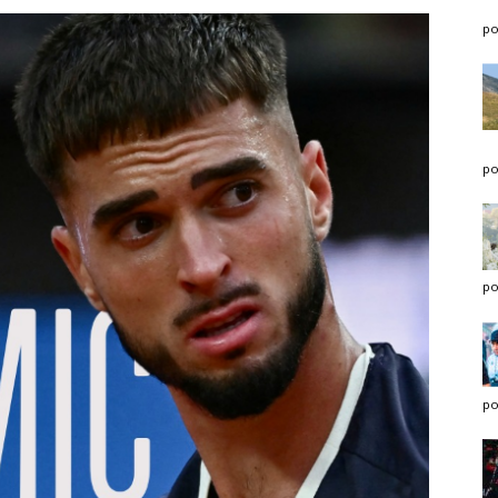
po
po
po
po