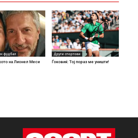
н фудбал
Други спортови
кото на Лионел Меси
Ѓоковиќ: Тој пораз ме уништи!