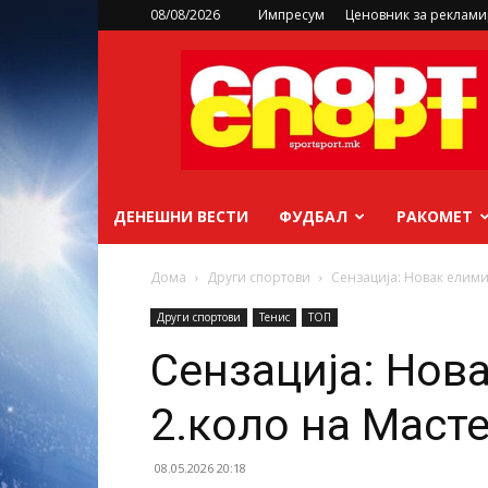
08/08/2026
Импресум
Ценовник за реклам
sportsport.mk
ДЕНЕШНИ ВЕСТИ
ФУДБАЛ
РАКОМЕТ
Дома
Други спортови
Сензација: Новак елими
Други спортови
Тенис
ТОП
Сензација: Нов
2.коло на Масте
08.05.2026 20:18