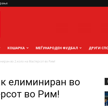
ирање
КОШАРКА
МЕЃУНАРОДЕН ФУДБАЛ
ДРУГИ СП
ниран во 2.коло на Мастерсот во Рим!
ак елиминиран во
рсот во Рим!