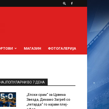
ОРТОВИ
МАГАЗИН
ФОТОГАЛЕРИЈА
НАЈПОПУЛАРНИ ВО 7 ДЕНА
„Епски срам“ за Црвена
Звезда, Динамо Загреб со
„петарда“ го најави плеј-