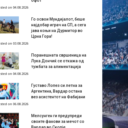
офот
sted on 04.08.2026
Го освои Мундијалот, беше
најдобар играч на СП, а сега
јава коњи на Дурмитор во
Црна Гора!
sted on 03.08.2026
Поранешната свршеница на
Лука Дончиќ се откажа од
тужбата за алиментација
sted on 04.08.2026
Густаво Лопез си летна за
Аргентина, Вардар остана
вез асистентот на Фабијани
sted on 06.08.2026
Мелсунген ги предупреди
своите фанови за мечот со
Вардар во Скопје