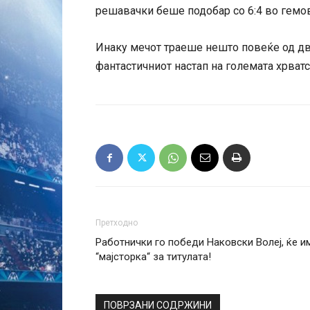
решавачки беше подобар со 6:4 во гемови
Инаку мечот траеше нешто повеќе од дв
фантастичниот настап на големата хрватс
Претходно
Работнички го победи Наковски Волеј, ќе и
“мајсторка“ за титулата!
ПОВРЗАНИ СОДРЖИНИ