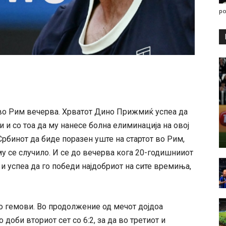
po
 во Рим вечерва. Хрватот Дино Прижмиќ успеа да
и и со тоа да му нанесе болна елиминација на овој
 Србинот да биде поразен уште на стартот во Рим,
му се случило. И се до вечерва кога 20-годишнииот
и успеа да го победи најдобриот на сите времиња,
во гемови. Во продолжение од мечот дојдоа
доби вториот сет со 6:2, за да во третиот и