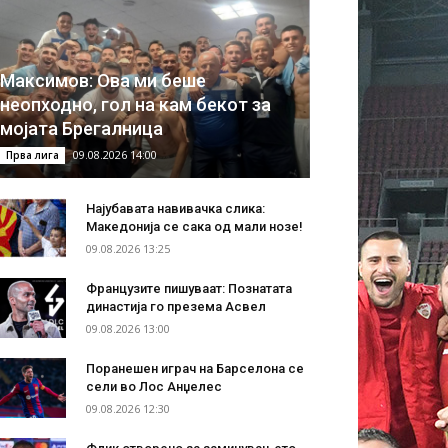
Максимов: Ова ми беше
неопходно, гол на кам бекот за
мојата Брегалница
09.08.2026 14:00
Прва лига
Најубавата навивачка слика:
Македонија се сака од мали нозе!
09.08.2026 13:25
Французите пишуваат: Познатата
династија го презема Асвел
09.08.2026 13:00
Поранешен играч на Барселона се
сели во Лос Анџелес
09.08.2026 12:30