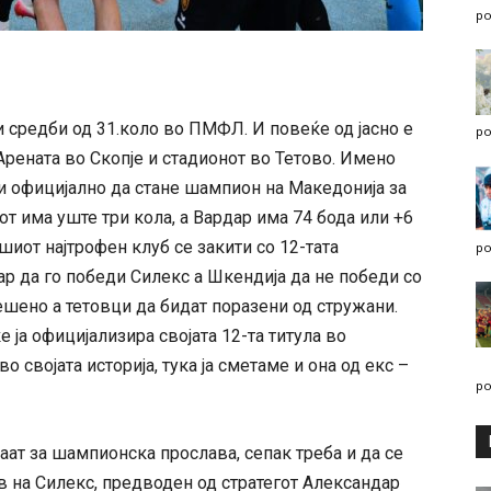
po
и средби од 31.коло во ПМФЛ. И повеќе од јасно е
po
Арената во Скопје и стадионот во Тетово. Имено
и официјално да стане шампион на Македонија за
от има уште три кола, а Вардар има 74 бода или +6
шиот најтрофен клуб се закити со 12-тата
po
р да го победи Силекс а Шкендија да не победи со
ешено а тетовци да бидат поразени од стружани.
е ја официјализира својата 12-та титула во
о својата историја, тука ја сметаме и она од екс –
po
аат за шампионска прослава, сепак треба и да се
в на Силекс, предводен од стратегот Александар