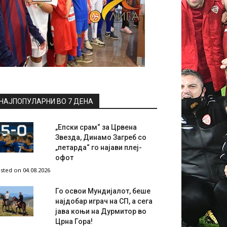
НАЈПОПУЛАРНИ ВО 7 ДЕНА
„Епски срам“ за Црвена
Звезда, Динамо Загреб со
„петарда“ го најави плеј-
офот
sted on 04.08.2026
Го освои Мундијалот, беше
најдобар играч на СП, а сега
јава коњи на Дурмитор во
Црна Гора!