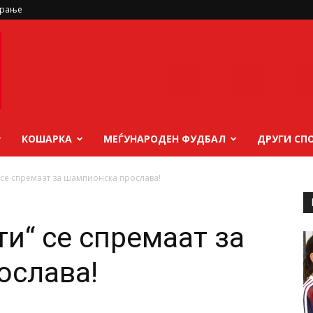
ирање
КОШАРКА
МЕЃУНАРОДЕН ФУДБАЛ
ДРУГИ СП
 се спремаат за шампионска прослава!
и“ се спремаат за
ослава!