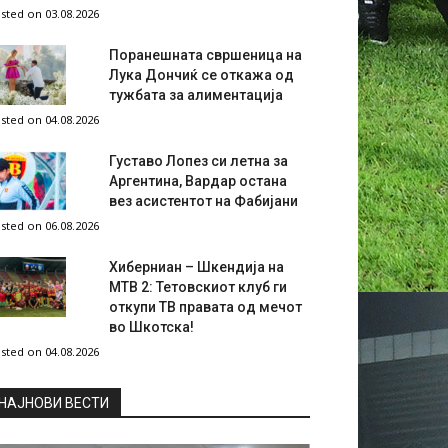
sted on 03.08.2026
Поранешната свршеница на
Лука Дончиќ се откажа од
тужбата за алиментација
sted on 04.08.2026
Густаво Лопез си летна за
Аргентина, Вардар остана
вез асистентот на Фабијани
sted on 06.08.2026
Хиберниан – Шкендија на
МТВ 2: Тетовскиот клуб ги
откупи ТВ правата од мечот
во Шкотска!
sted on 04.08.2026
НAЈНОВИ ВЕСТИ