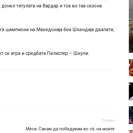
а донел титулата на Вардар и тоа во таа сезона
ега шампиони на Македонија беа Шкендија двапати,
от се игра и средбата Пелистер – Шкупи.
Следно
Меси: Сакам да победувам во сè, на моите