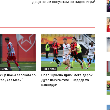
деца не им попуштам во видео игри!
оналци
Прва лига
ки ја почна сезоната со
Ново “црвено-црно“ мега-дерби:
 гол „Ала Меси“
Дуел на гигантите – Вардар VS
Шкендија!