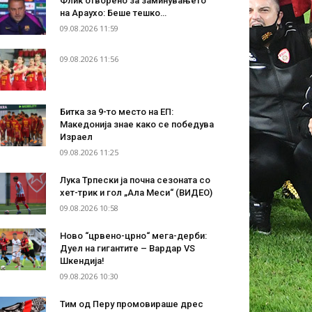
Флик отворено за заминувањето
на Араухо: Беше тешко…
09.08.2026 11:59
09.08.2026 11:56
Битка за 9-то место на ЕП:
Македонија знае како се победува
Израел
09.08.2026 11:25
Лука Трпески ја почна сезоната со
хет-трик и гол „Ала Меси“ (ВИДЕО)
09.08.2026 10:58
Ново “црвено-црно“ мега-дерби:
Дуел на гигантите – Вардар VS
Шкендија!
09.08.2026 10:30
Тим од Перу промовираше дрес