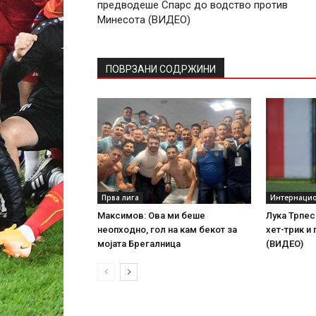
предводеше Спарс до водство против
Минесота (ВИДЕО)
ПОВРЗАНИ СОДРЖИНИ
Прва лига
Интернаци
Максимов: Ова ми беше
Лука Трпес
неопходно, гол на кам бекот за
хет-трик и
мојата Брегалница
(ВИДЕО)