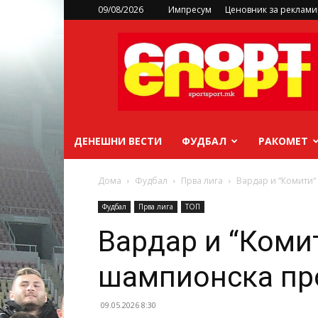
09/08/2026
Импресум
Ценовник за реклам
sportsport.mk
ДЕНЕШНИ ВЕСТИ
ФУДБАЛ
РАКОМЕТ
Дома
Фудбал
Прва лига
Вардар и “Комити“
Фудбал
Прва лига
ТОП
Вардар и “Комит
шампионска пр
09.05.2026 8:30