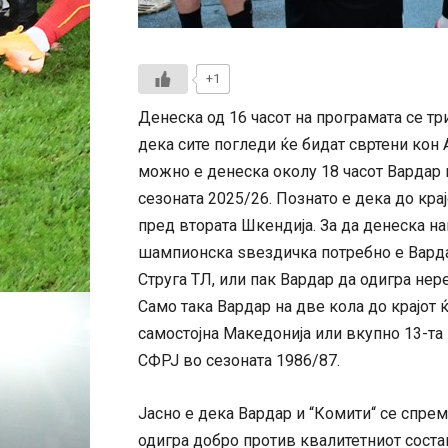
+1
Денеска од 16 часот на програмата се тр
дека сите погледи ќе бидат свртени кон 
можно е денеска околу 18 часот Вардар 
сезоната 2025/26. Познато е дека до крај
пред втората Шкендија. За да денеска на
шампионска ѕвездичка потребно е Варда
Струга ТЛ, или пак Вардар да одигра нер
Само така Вардар на две кола до крајот ќ
самостојна Македонија или вкупно 13-та в
СФРЈ во сезоната 1986/87.
Јасно е дека Вардар и “Комити“ се спрем
одигра добро против квалитетниот соста