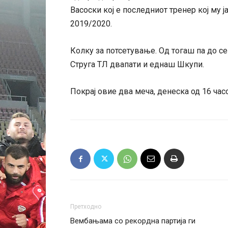
Васоски кој е последниот тренер кој му ј
2019/2020.
Колку за потсетување. Од тогаш па до с
Струга ТЛ двапати и еднаш Шкупи.
Покрај овие два меча, денеска од 16 час
Претходно
Вембањама со рекордна партија ги