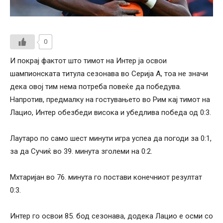
0
И покрај фактот што тимот на Интер ја освои
шампионската титула сезонава во Серија А, тоа не значи
дека овој тим нема потреба повеќе да победува.
Напротив, предмалку на гостувањето во Рим кај тимот на
Лацио, Интер обезбеди висока и убедлива победа од 0:3.
Лаутаро по само шест минути игра успеа да погоди за 0:1,
за да Сучиќ во 39. минута зголеми на 0:2.
Мхтаријан во 76. минута го постави конечниот резултат
0:3.
Интер го освои 85. бод сезонава, додека Лацио е осми со