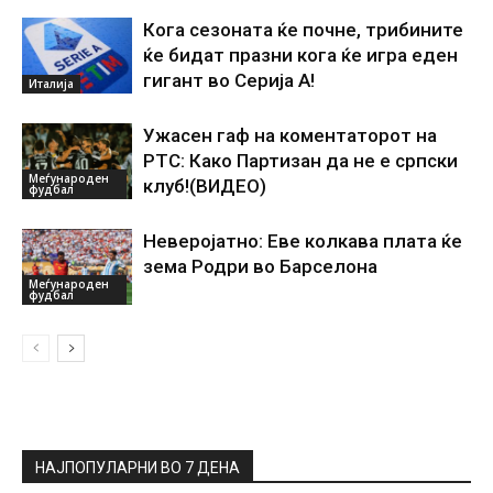
Кога сезоната ќе почне, трибините
ќе бидат празни кога ќе игра еден
гигант во Серија А!
Италија
Ужасен гаф на коментаторот на
РТС: Како Партизан да не е српски
Меѓународен
клуб!(ВИДЕО)
фудбал
Неверојатно: Еве колкава плата ќе
зема Родри во Барселона
Меѓународен
фудбал
НАЈПОПУЛАРНИ ВО 7 ДЕНА