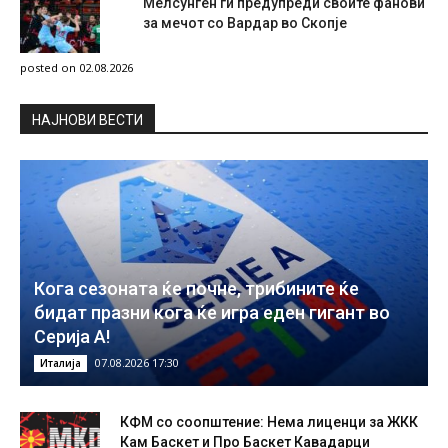
Мелсунген ги предупреди своите фанови
за мечот со Вардар во Скопје
posted on 02.08.2026
НAЈНОВИ ВЕСТИ
Кога сезоната ќе почне, трибините ќе
бидат празни кога ќе игра еден гигант во
Серија А!
07.08.2026 17:30
Италија
КФМ со соопштение: Нема лиценци за ЖКК
Кам Баскет и Про Баскет Кавадарци