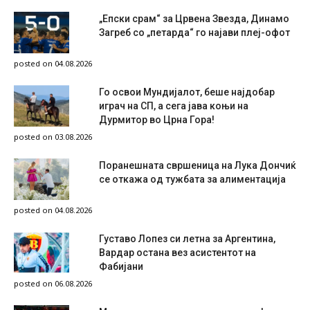
„Епски срам“ за Црвена Звезда, Динамо
Загреб со „петарда“ го најави плеј-офот
posted on 04.08.2026
Го освои Мундијалот, беше најдобар
играч на СП, а сега јава коњи на
Дурмитор во Црна Гора!
posted on 03.08.2026
Поранешната свршеница на Лука Дончиќ
се откажа од тужбата за алиментација
posted on 04.08.2026
Густаво Лопез си летна за Аргентина,
Вардар остана вез асистентот на
Фабијани
posted on 06.08.2026