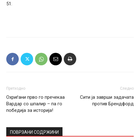
51.
Претходно
Следно
Охриѓани прво го пречекаа
Сити ја заврши задачата
Вардар со шпалир – па го
против Брендфорд
победија за историја!
ПОВРЗАНИ СОДРЖИНИ