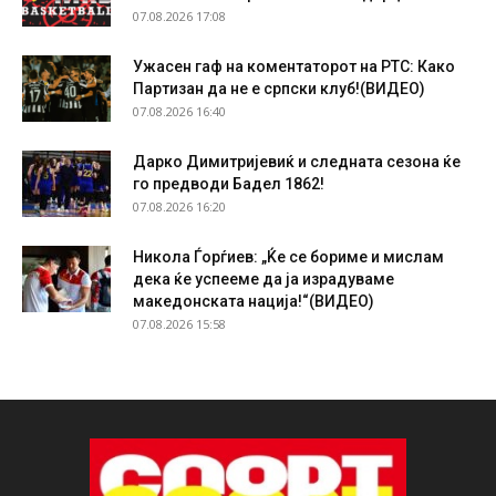
07.08.2026 17:08
Ужасен гаф на коментаторот на РТС: Како
Партизан да не е српски клуб!(ВИДЕО)
07.08.2026 16:40
Дарко Димитријевиќ и следната сезона ќе
го предводи Бадел 1862!
07.08.2026 16:20
Никола Ѓорѓиев: „Ќе се бориме и мислам
дека ќе успееме да ја израдуваме
македонската нација!“(ВИДЕО)
07.08.2026 15:58