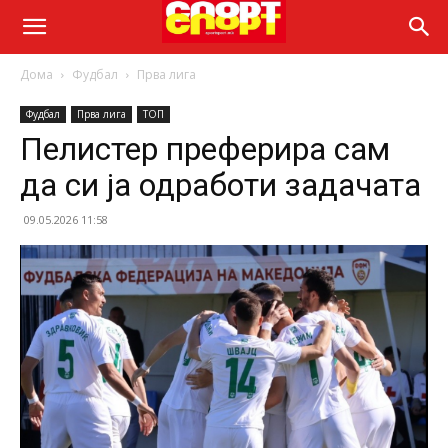
Дома
Фудбал
Прва лига
Фудбал
Прва лига
ТОП
Пелистер преферира сам
да си ја одработи задачата
09.05.2026 11:58