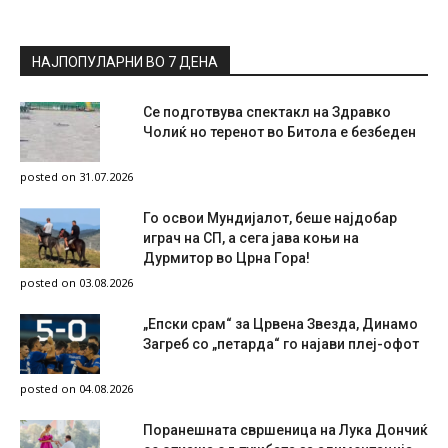
НАЈПОПУЛАРНИ ВО 7 ДЕНА
Се подготвува спектакл на Здравко
Чолиќ но теренот во Битола е безбеден
posted on 31.07.2026
Го освои Мундијалот, беше најдобар
играч на СП, а сега јава коњи на
Дурмитор во Црна Гора!
posted on 03.08.2026
„Епски срам“ за Црвена Звезда, Динамо
Загреб со „петарда“ го најави плеј-офот
posted on 04.08.2026
Поранешната свршеница на Лука Дончиќ