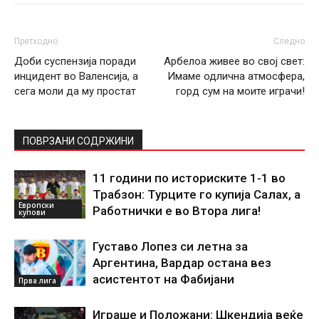
Претходно
Следно
Доби суспензија поради
Арбелоа живее во свој свет:
инцидент во Валенсија, а
Имаме одлична атмосфера,
сега моли да му простат
горд сум на моите играчи!
ПОВРЗАНИ СОДРЖИНИ
11 години по историските 1-1 во
Трабзон: Турците го купија Салах, а
Европски
Работнички е во Втора лига!
купови
Густаво Лопез си летна за
Аргентина, Вардар остана вез
асистентот на Фабијани
Прва лига
Играше и Положани: Шкендија веќе