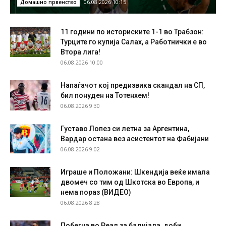
06.08.2026 10:15
Домашно првенство
11 години по историските 1-1 во Трабзон:
Турците го купија Салах, а Работнички е во
Втора лига!
06.08.2026 10:00
Напаѓачот кој предизвика скандал на СП,
бил понуден на Тотенхем!
06.08.2026 9:30
Густаво Лопез си летна за Аргентина,
Вардар остана вез асистентот на Фабијани
06.08.2026 9:02
Играше и Положани: Шкендија веќе имала
двомеч со тим од Шкотска во Европа, и
нема пораз (ВИДЕО)
06.08.2026 8:28
Побегна во Реал за бадијала, доби