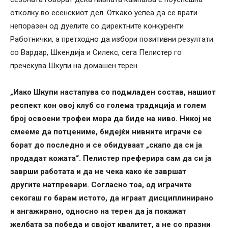
отколку во есенскиот дел. Откако успеа да се врати
непоразен од дуелите со директните конкуренти
Работнички, а претходно да избори позитивни резултати
со Вардар, Шкендија и Силекс, сега Пелистер го
пречекува Шкупи на домашен терен.
„Иако Шкупи настапува со подмладен состав, нашиот
респект кон овој клуб со голема традиција и голем
број освоени трофеи мора да биде на ниво. Никој не
смееме да потцениме, бидејќи нивните играчи се
борат до последно и се обидуваат „скапо да си ја
продадат кожата“. Пелистер преферира сам да си ја
заврши работата и да не чека како ќе завршат
другите натпревари. Согласно тоа, од играчите
секогаш го барам истото, да играат дисциплинирано
и ангажирано, односно на терен да ја покажат
желбата за победа и својот квалитет, а не со празни