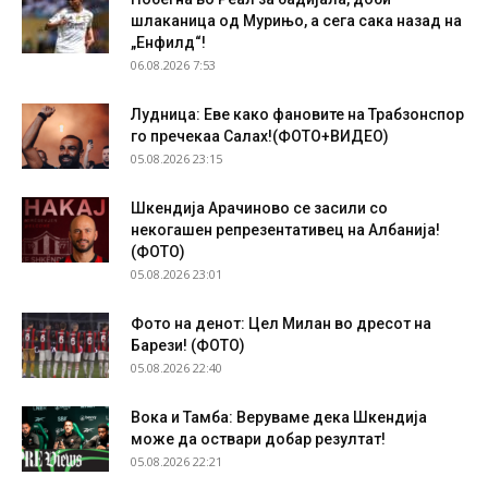
шлаканица од Мурињо, а сега сака назад на
„Енфилд“!
06.08.2026 7:53
Лудница: Еве како фановите на Трабзонспор
го пречекаа Салах!(ФОТО+ВИДЕО)
05.08.2026 23:15
Шкендија Арачиново се засили со
некогашен репрезентативец на Албанија!
(ФОТО)
05.08.2026 23:01
Фото на денот: Цел Милан во дресот на
Барези! (ФОТО)
05.08.2026 22:40
Вока и Тамба: Веруваме дека Шкендија
може да оствари добар резултат!
05.08.2026 22:21