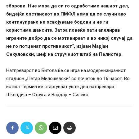
зборови. Ние мора да си го одработиме нашиот дел,
бидејќи опстанокот во ПМФЛ нема да се случи ако
континуирано не освојуваме бодови и не ги
користиме шансите. Затоа повеќе пати апелирав
играчите добро да се мотивираат и во никој случај да
не го потценат противникот“, изјави Марјан
Секуловски, шеф на стручниот штаб на Пелистер.
Натпреварот во Битола ќе се игра на модернизираниот
стадион „Петар Милошевски“ со почеток во 16 часот. Во
истиот термин ќе стартуваат уште два натпревари:
Шкендија – Струга и Вардар – Силекс.