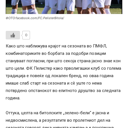
ФОТО:facebook.com/FC.PelisterBitola/
0
Како што наближува крајот на сезоната во ПМФЛ,
комбинаториките во борбата за подобри позиции
стануваат погласни, при што секоја страна јасно знае кон
што цели. ФК Пелистер како прволигашки клуб со голема
традиција е повеќе од локален бренд, но оваа година
имаше слаб старт на сезоната и сѐ уште го нема
потврдено опстанокот во елитното друштво за следната
година.
Оттука, целта на битолските „зелено-бели“ е јасна и
недвосмислена, а резултатите во пролетниот дел на
сезоната говорат дека нивната кампања е поуспешна