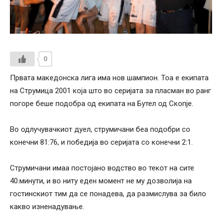
0
Првата македонска лига има нов шампион. Тоа е екипата
на Струмица 2001 која што во серијата за пласман во ранг
погоре беше подобра од екипата на Бутел од Скопје.
Во одлучувачкиот дуел, струмичани беа подобри со
конечни 81:76, и победија во серијата со конечни 2:1.
Струмичани имаа постојано водство во текот на сите
40.минути, и во ниту еден момент не му дозволија на
гостинскиот тим да се понадева, да размислува за било
какво изненадување.