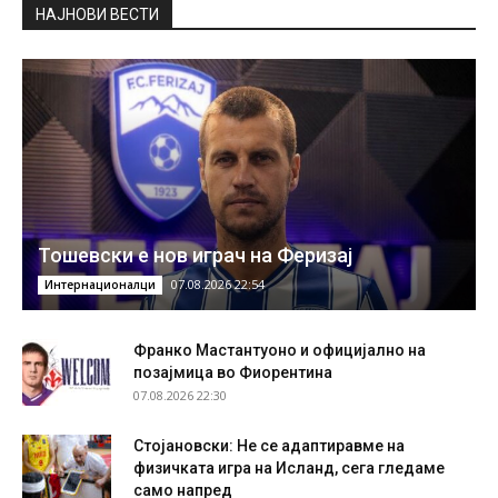
НAЈНОВИ ВЕСТИ
Тошевски е нов играч на Феризај
07.08.2026 22:54
Интернационалци
Франко Мастантуоно и официјално на
позајмица во Фиорентина
07.08.2026 22:30
Стојановски: Не се адаптиравме на
физичката игра на Исланд, сега гледаме
само напред