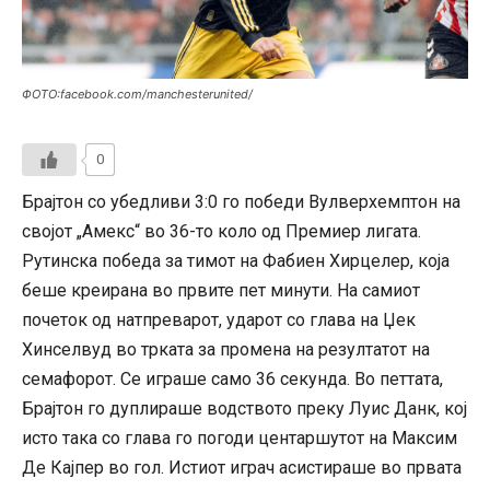
ФОТО:facebook.com/manchesterunited/
0
Брајтон со убедливи 3:0 го победи Вулверхемптон на
својот „Амекс“ во 36-то коло од Премиер лигата.
Рутинска победа за тимот на Фабиен Хирцелер, која
беше креирана во првите пет минути. На самиот
почеток од натпреварот, ударот со глава на Џек
Хинселвуд во трката за промена на резултатот на
семафорот. Се играше само 36 секунда. Во петтата,
Брајтон го дуплираше водството преку Луис Данк, кој
исто така со глава го погоди центаршутот на Максим
Де Кајпер во гол. Истиот играч асистираше во првата