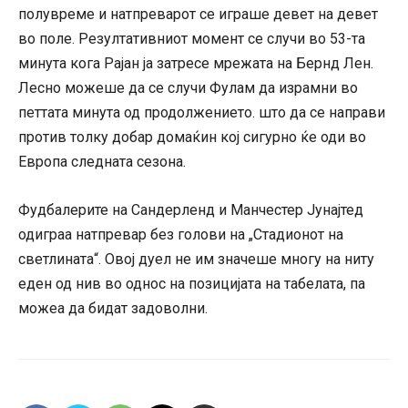
полувреме и натпреварот се играше девет на девет
во поле. Резултативниот момент се случи во 53-та
минута кога Рајан ја затресе мрежата на Бернд Лен.
Лесно можеше да се случи Фулам да израмни во
петтата минута од продолжението. што да се направи
против толку добар домаќин кој сигурно ќе оди во
Европа следната сезона.
Фудбалерите на Сандерленд и Манчестер Јунајтед
одиграа натпревар без голови на „Стадионот на
светлината“. Овој дуел не им значеше многу на ниту
еден од нив во однос на позицијата на табелата, па
можеа да бидат задоволни.