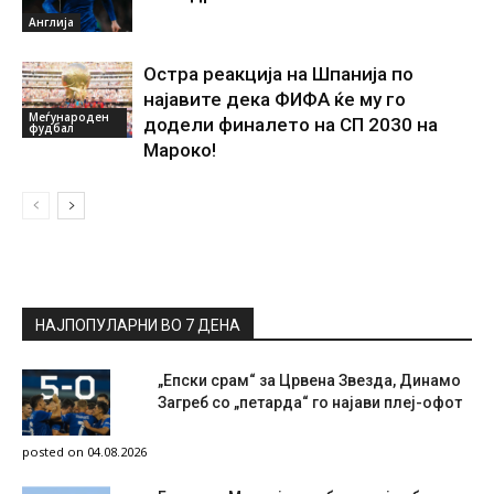
Англија
Остра реакција на Шпанија по
најавите дека ФИФА ќе му го
Меѓународен
додели финалето на СП 2030 на
фудбал
Мароко!
НАЈПОПУЛАРНИ ВО 7 ДЕНА
„Епски срам“ за Црвена Звезда, Динамо
Загреб со „петарда“ го најави плеј-офот
posted on 04.08.2026