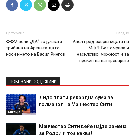
Претходно
Следно
ФФМ вели „ДА“ за јужната
Апел пред завршницата на
трибина на Арената да го
МФЛ: Без омраза и
носи името на Васил Рингов
насилство, можност и за
прекин на натпреварите
ПОВРЗАНИ СОДРЖИНИ
Лидс плати рекордна сума за
голманот на Манчестер Сити
Англија
Манчестер Сити веќе најде замена
за Родри и тоа каква!