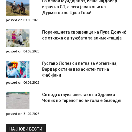
Го освои Мундијалот, беше најдобар
играч на СП, а сега јава коњи на
Дурмитор во Црна Гора!
posted on 03.08.2026
Поранешната свршеница на Лука Дончиќ
се откажа од тужбата за алиментација
posted on 04.08.2026
Густаво Лопез си летна за Аргентина,
Вардар остана вез асистентот на
Фабијани
posted on 06.08.2026
Се подготвува спектакл на Здравко
Чолиќ но теренот во Битола е безбеден
posted on 31.07.2026
НAЈНОВИ ВЕСТИ