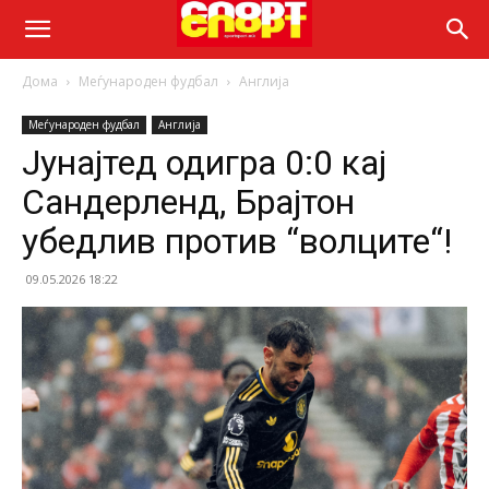
Дома
Меѓународен фудбал
Англија
Меѓународен фудбал
Англија
Јунајтед одигра 0:0 кај
Сандерленд, Брајтон
убедлив против “волците“!
09.05.2026 18:22