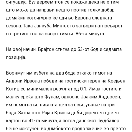
ситуација. Вулверхемптон се покажа дека не е тим
што може да направи нешто против толку добар
домаќин кој сигурно ќе оди во Европа следната
сезона. Така Јанкуба Минтех го затвори натпреварот
со третиот гол на својот тим во 86-та минута.
На овој начин, Брајтон стигна до 53-от бод и седмата
позиција.
Борнмут им избега на два бода откако тимот на
Андони Ираола победи на гостински терен на Крејвен
Котиџ со минимален резултат од 0:1. Имаа гостите и
малку среќа што Фулам, односно Јоаким Андерсен,
им помогна во нивната цел за освојување на три
бода. Затоа што Рајан Кристи доби директен црвен
картон во 41-та минута, а потоа данскиот фудбалер
беше исклучен во длабокото продолжение во првото