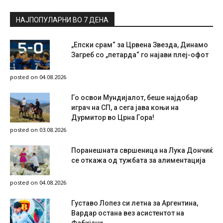
НАЈПОПУЛАРНИ ВО 7 ДЕНА
„Епски срам“ за Црвена Звезда, Динамо
Загреб со „петарда“ го најави плеј-офот
posted on 04.08.2026
Го освои Мундијалот, беше најдобар
играч на СП, а сега јава коњи на
Дурмитор во Црна Гора!
posted on 03.08.2026
Поранешната свршеница на Лука Дончиќ
се откажа од тужбата за алиментација
posted on 04.08.2026
Густаво Лопез си летна за Аргентина,
Вардар остана вез асистентот на