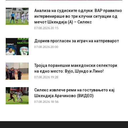
Анализа на судиските одлуки: ВАР правилно
интервенираше во три клучни ситуации од
мечот Шкендија (А) – Силекс
07.08.2026 20:15
Дориев прогласен за играч на натпреварот
07.08.2026 20:00
Тројца поранешни македонски селектори
на едно место: Вујо, Шундо и Лино!
07.08.2026 19:28
Силекс извлече реми на гостувањето кај
Шкендија Арачиново (ВИДЕО)
07.08.2026 18:56