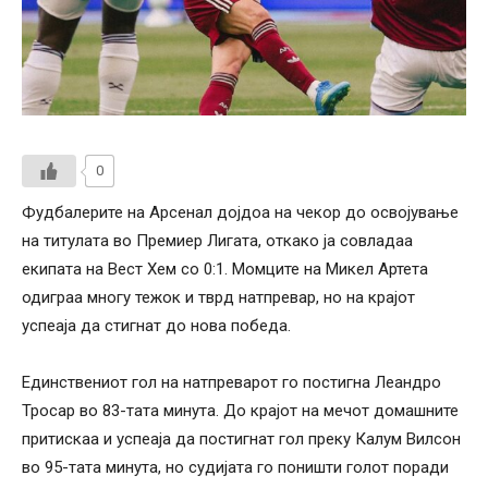
0
Фудбалерите на Арсенал дојдоа на чекор до освојување
на титулата во Премиер Лигата, откако ја совладаа
екипата на Вест Хем со 0:1. Момците на Микел Артета
одиграа многу тежок и тврд натпревар, но на крајот
успеаја да стигнат до нова победа.
Единствениот гол на натпреварот го постигна Леандро
Тросар во 83-тата минута. До крајот на мечот домашните
притискаа и успеаја да постигнат гол преку Калум Вилсон
во 95-тата минута, но судијата го поништи голот поради