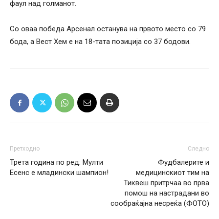
фаул над голманот.
Со оваа победа Арсенал останува на првото место со 79
бода, а Вест Хем е на 18-тата позиција со 37 бодови.
Претходно
Следно
Трета година по ред: Мулти
Фудбалерите и
Есенс е младински шампион!
медицинскиот тим на
Тиквеш притрчаа во прва
помош на настрадани во
сообраќајна несреќа (ФОТО)