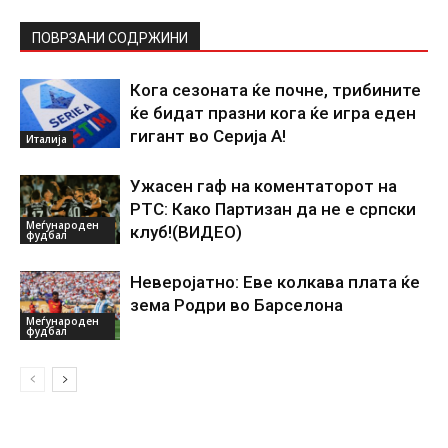
ПОВРЗАНИ СОДРЖИНИ
Кога сезоната ќе почне, трибините
ќе бидат празни кога ќе игра еден
гигант во Серија А!
Италија
Ужасен гаф на коментаторот на
РТС: Како Партизан да не е српски
Меѓународен
клуб!(ВИДЕО)
фудбал
Неверојатно: Еве колкава плата ќе
зема Родри во Барселона
Меѓународен
фудбал