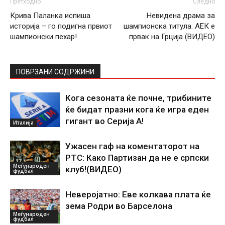
Претходно
Следно
Крива Паланка испиша
Невидена драма за
историја – го подигна првиот
шампионска титула: АЕК е
шампионски пехар!
првак на Грција (ВИДЕО)
ПОВРЗАНИ СОДРЖИНИ
Кога сезоната ќе почне, трибините
ќе бидат празни кога ќе игра еден
гигант во Серија А!
Италија
Ужасен гаф на коментаторот на
РТС: Како Партизан да не е српски
Меѓународен
клуб!(ВИДЕО)
фудбал
Неверојатно: Еве колкава плата ќе
зема Родри во Барселона
Меѓународен
фудбал