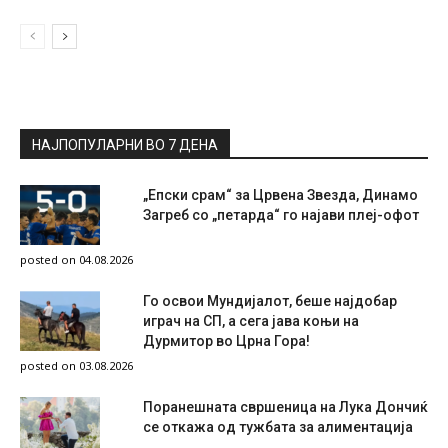
НАЈПОПУЛАРНИ ВО 7 ДЕНА
„Епски срам“ за Црвена Звезда, Динамо
Загреб со „петарда“ го најави плеј-офот
posted on 04.08.2026
Го освои Мундијалот, беше најдобар
играч на СП, а сега јава коњи на
Дурмитор во Црна Гора!
posted on 03.08.2026
Поранешната свршеница на Лука Дончиќ
се откажа од тужбата за алиментација