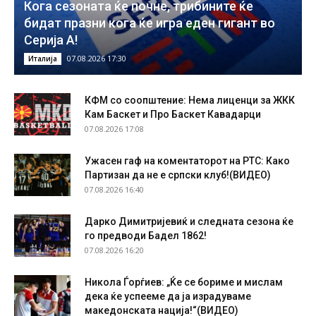
Кога сезоната ќе почне, трибините ќе
бидат празни кога ќе игра еден гигант во
Серија А!
07.08.2026 17:30
Италија
КФМ со соопштение: Нема лиценци за ЖКК
Кам Баскет и Про Баскет Кавадарци
07.08.2026 17:08
Ужасен гаф на коментаторот на РТС: Како
Партизан да не е српски клуб!(ВИДЕО)
07.08.2026 16:40
Дарко Димитријевиќ и следната сезона ќе
го предводи Бадел 1862!
07.08.2026 16:20
Никола Ѓорѓиев: „Ќе се бориме и мислам
дека ќе успееме да ја израдуваме
македонската нација!“(ВИДЕО)