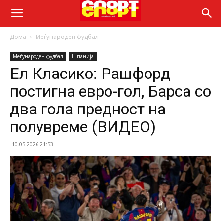
Дома
Меѓународен фудбал
Меѓународен фудбал
Шпанија
Ел Класико: Рашфорд
постигна евро-гол, Барса со
два гола предност на
полувреме (ВИДЕО)
10.05.2026 21:53