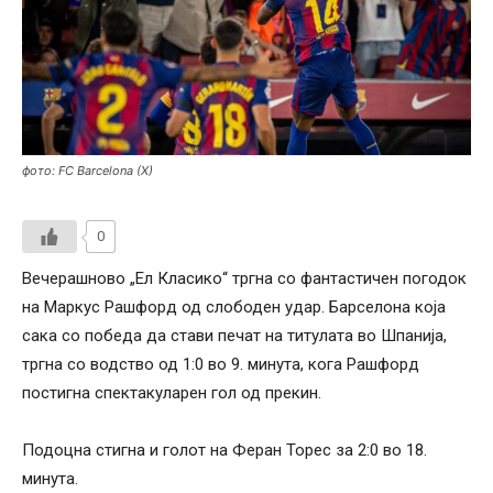
фото: FC Barcelona (X)
0
Вечерашново „Ел Класико“ тргна со фантастичен погодок
на Маркус Рашфорд од слободен удар. Барселона која
сака со победа да стави печат на титулата во Шпанија,
тргна со водство од 1:0 во 9. минута, кога Рашфорд
постигна спектакуларен гол од прекин.
Подоцна стигна и голот на Феран Торес за 2:0 во 18.
минута.