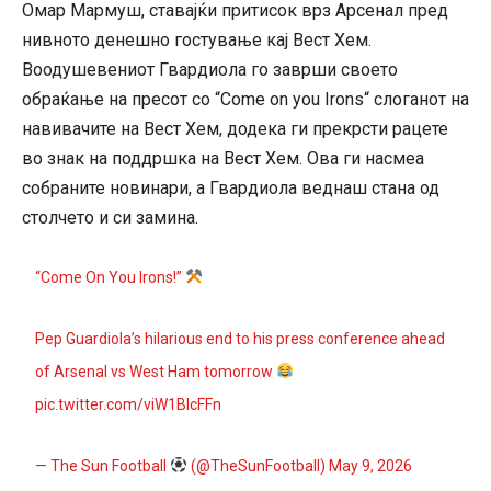
Омар Мармуш, ставајќи притисок врз Арсенал пред
нивното денешно гостување кај Вест Хем.
Воодушевениот Гвардиола го заврши своето
обраќање на пресот со “Come on you Irons“ слоганот на
навивачите на Вест Хем, додека ги прекрсти рацете
во знак на поддршка на Вест Хем. Ова ги насмеа
собраните новинари, а Гвардиола веднаш стана од
столчето и си замина.
“Come On You Irons!”
Pep Guardiola’s hilarious end to his press conference ahead
of Arsenal vs West Ham tomorrow
pic.twitter.com/viW1BIcFFn
— The Sun Football
(@TheSunFootball)
May 9, 2026