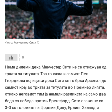
Фото: Манчестер Сити Х
0
Нема дилеми дека Манчестер Сити не се откажува од
трката за титулата. Тоа го кажа и самиот Пеп
Гвардиола кој изјави дека Сити ќе го брка Арсенал до
самиот крај во трката за титулата во Премиер лигата,
откако неговиот тим ја намали разликата на само два
бода со победа против Брентфорд. Сити славеше со
3-0 со головите на Џереми Доку, Ерлинг Халанд и