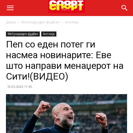
Дома
Меѓународен фудбал
Англија
Меѓународен фудбал
Англија
Пеп со еден потег ги
насмеа новинарите: Еве
што направи менаџерот на
Сити!(ВИДЕО)
10.05.2026 11:45