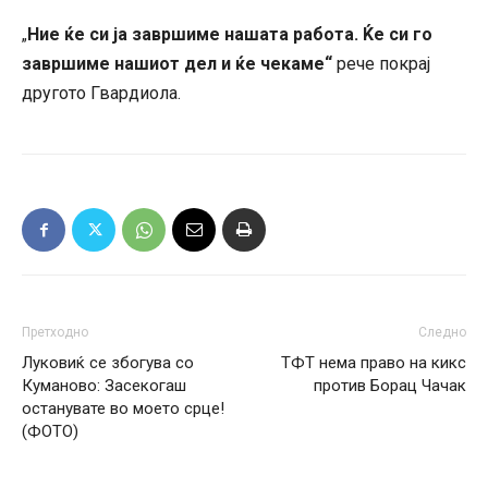
Ние ќе си ја завршиме нашата работа. Ќе си го
„
завршиме нашиот дел и ќе чекаме“
рече покрај
другото Гвардиола.
Претходно
Следно
Луковиќ се збогува со
ТФТ нема право на кикс
Куманово: Засекогаш
против Борац Чачак
останувате во моето срце!
(ФОТО)