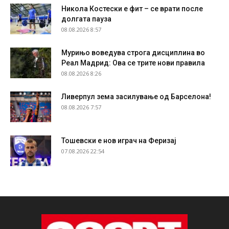
Никола Костески е фит – се врати после
долгата пауза
08.08.2026 8:57
Мурињо воведува строга дисциплина во
Реал Мадрид: Ова се трите нови правила
08.08.2026 8:26
Ливерпул зема засилување од Барселона!
08.08.2026 7:57
Тошевски е нов играч на Феризај
07.08.2026 22:54