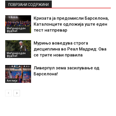
ПОВРЗАНИ СОДРЖИНИ
Кризата ја предомисли Барселона,
Каталонците одложија уште еден
Меѓународен
тест натпревар
фудбал
Мурињо воведува строга
дисциплина во Реал Мадрид: Ова
Меѓународен
се трите нови правила
фудбал
Ливерпул зема засилување од
Барселона!
Англија