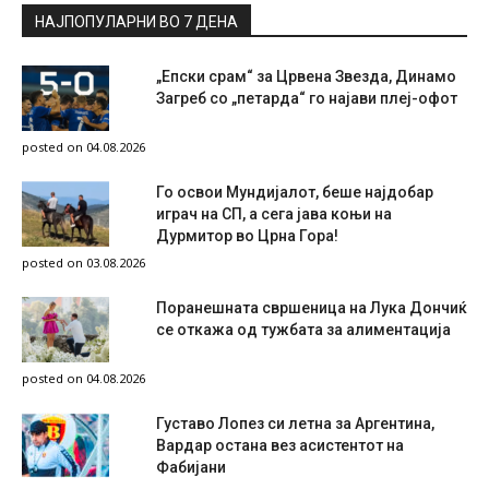
НАЈПОПУЛАРНИ ВО 7 ДЕНА
„Епски срам“ за Црвена Звезда, Динамо
Загреб со „петарда“ го најави плеј-офот
posted on 04.08.2026
Го освои Мундијалот, беше најдобар
играч на СП, а сега јава коњи на
Дурмитор во Црна Гора!
posted on 03.08.2026
Поранешната свршеница на Лука Дончиќ
се откажа од тужбата за алиментација
posted on 04.08.2026
Густаво Лопез си летна за Аргентина,
Вардар остана вез асистентот на
Фабијани