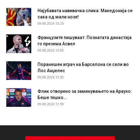
Најубавата навивачка слика: Македонија се
сака од мали нозе!
09.08.2026 13:25
Французите пишуваат: Познатата династија
го презема Асвел
09.08.2026 13:00
Поранешен играч на Барселона се сели во
Лос Анџелес
09.08.2026 12:30
Флик отворено за заминувањето на Араухо:
Беше тешко…
09.08.2026 11:59