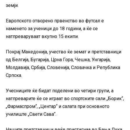
земји.
Европското отворено првенство во футсал е
наменето за ученици до 18 години, а ќе се
натпреваруваат вкупно 15 екипи.
Покрај Македонија, учество ќе земат и претставници
од Белгија, Бугарија, Црна Гора, Чешка, Унгарија,
Молдавија, Србија, Словенија, Словачка и Република
Српска.
Учесниците ќе бидат поделени во четири групи, а
натпреварите ќе се играат во спортските сали „Борик“,
„Фармаспром“, „Центар“ и салата при основното
училиште „Свети Сава“.
Нашите претставници веќе пристигнаа во Бања Лука.