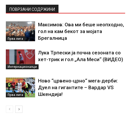
ПОВРЗАНИ СОДРЖИНИ
Максимов: Ова ми беше неопходно,
гол на кам бекот за мојата
Брегалница
Прва лига
Лука Трпески ја почна сезоната со
хет-трик и гол „Ала Меси“ (ВИДЕО)
Интернационалци
Ново “црвено-црно“ мега-дерби:
Дуел на гигантите – Вардар VS
Шкендија!
Прва лига