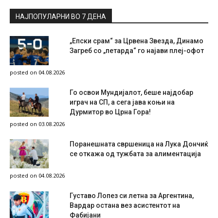
НАЈПОПУЛАРНИ ВО 7 ДЕНА
„Епски срам“ за Црвена Звезда, Динамо
Загреб со „петарда“ го најави плеј-офот
posted on 04.08.2026
Го освои Мундијалот, беше најдобар
играч на СП, а сега јава коњи на
Дурмитор во Црна Гора!
posted on 03.08.2026
Поранешната свршеница на Лука Дончиќ
се откажа од тужбата за алиментација
posted on 04.08.2026
Густаво Лопез си летна за Аргентина,
Вардар остана вез асистентот на
Фабијани