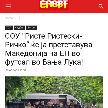
Дома
ТОП
ТОП
Фудбал
Футсал
СОУ “Ристе Ристески-
Ричко“ ќе ја претставува
Македонија на ЕП во
футсал во Бања Лука!
10.05.2026 12:57