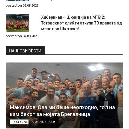
posted on 06.08.2026
Хиберниан – Шкендија на МТВ 2:
Тетовскиот клуб ги откупи ТВ правата од
мечот во Шкотска!
posted on 04.08.2026
НAЈНОВИ ВЕСТИ
Максимов: Ова ми беше неопходно, гол на
кам бекот за мојата Брегалница
09.08.2026 14:00
Прва лига