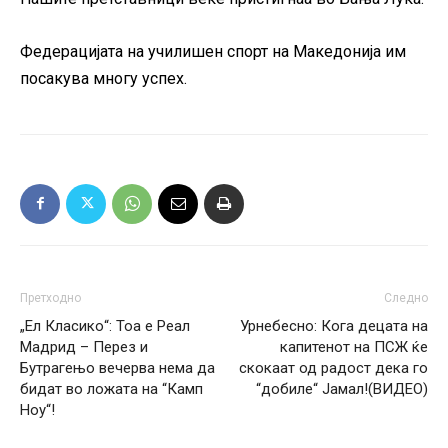
Федерацијата на училишен спорт на Македонија им
посакува многу успех.
Претходно
Следно
„Ел Класико“: Тоа е Реал
Урнебесно: Кога децата на
Мадрид – Перез и
капитенот на ПСЖ ќе
Бутрагењо вечерва нема да
скокаат од радост дека го
бидат во ложата на “Камп
“добиле“ Јамал!(ВИДЕО)
Ноу“!