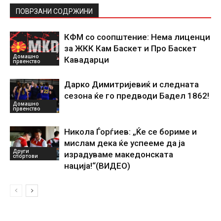
ПОВРЗАНИ СОДРЖИНИ
КФМ со соопштение: Нема лиценци
за ЖКК Кам Баскет и Про Баскет
Домашно
Кавадарци
првенство
Дарко Димитријевиќ и следната
сезона ќе го предводи Бадел 1862!
Домашно
првенство
Никола Ѓорѓиев: „Ќе се бориме и
мислам дека ќе успееме да ја
Други
израдуваме македонската
спортови
нација!“(ВИДЕО)