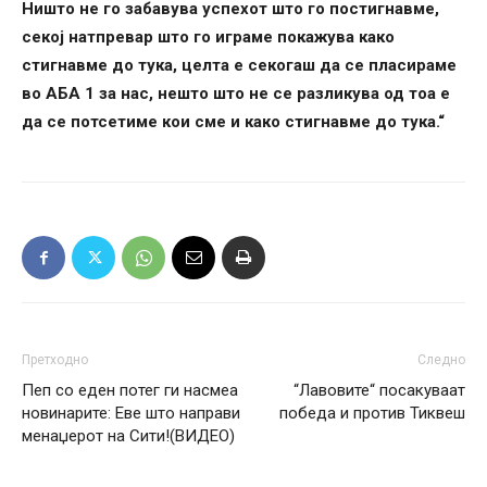
Ништо не го забавува успехот што го постигнавме,
секој натпревар што го играме покажува како
стигнавме до тука, целта е секогаш да се пласираме
во АБА 1 за нас, нешто што не се разликува од тоа е
да се потсетиме кои сме и како стигнавме до тука.“
Претходно
Следно
Пеп со еден потег ги насмеа
“Лавовите“ посакуваат
новинарите: Еве што направи
победа и против Тиквеш
менаџерот на Сити!(ВИДЕО)