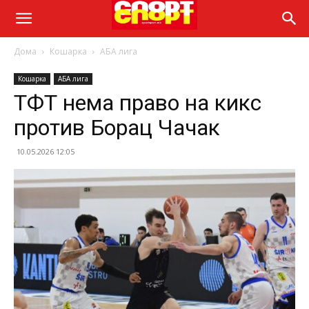
Дома
Кошарка
АБА лига
Кошарка
АБА лига
ТФТ нема право на кикс
против Борац Чачак
10.05.2026 12:05