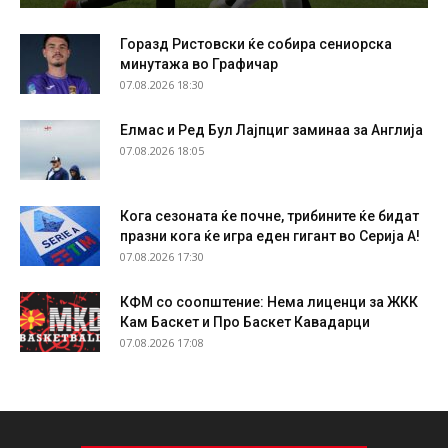
Горазд Ристовски ќе собира сениорска
минутажа во Графичар
07.08.2026 18:30
Елмас и Ред Бул Лајпциг заминаа за Англија
07.08.2026 18:05
Кога сезоната ќе почне, трибините ќе бидат
празни кога ќе игра еден гигант во Серија А!
07.08.2026 17:30
КФМ со соопштение: Нема лиценци за ЖКК
Кам Баскет и Про Баскет Кавадарци
07.08.2026 17:08