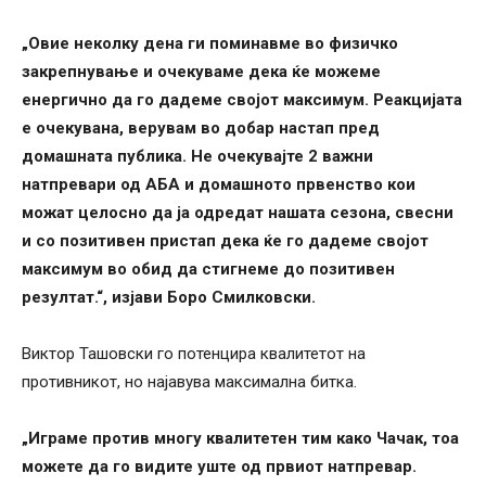
„Овие неколку дена ги поминавме во физичко
закрепнување и очекуваме дека ќе можеме
енергично да го дадеме својот максимум. Реакцијата
е очекувана, верувам во добар настап пред
домашната публика. Не очекувајте 2 важни
натпревари од АБА и домашното првенство кои
можат целосно да ја одредат нашата сезона, свесни
и со позитивен пристап дека ќе го дадеме својот
максимум во обид да стигнеме до позитивен
резултат.“, изјави Боро Смилковски.
Виктор Ташовски го потенцира квалитетот на
противникот, но најавува максимална битка.
„Играме против многу квалитетен тим како Чачак, тоа
можете да го видите уште од првиот натпревар.