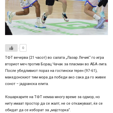
0
ТФТ вечерва (21 часот) во салата „Лазар Лечиќ“ го игра
вториот меч против Борац Чачак за пласман во АБА-лига.
После убедливиот пораз на гостински терен (97-61),
македонскиот тим мора да победи ако сака да го живее
сонот – јадранска елита.
Кошаркарите на ТФТ немаа многу време за одмор, но
ниту имаат простор да се жалт, не се откажуваат, ќе се
обидат да се изборат за „мајсторка“.