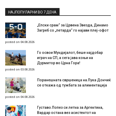
НАЈПОПУЛАРНИ ВО 7 ДЕНА
„Епски срам“ за Црвена Звезда, Динамо
Загреб со „петарда“ го најави плеј-офот
posted on 04.08.2026
Го освои Мундијалот, беше најдобар
играч на СП, а сега јава коњи на
Дурмитор во Црна Гора!
posted on 03.08.2026
Поранешната свршеница на Лука Дончиќ
се откажа од тужбата за алиментација
posted on 04.08.2026
Густаво Лопез си летна за Аргентина,
Вардар остана вез асистентот на