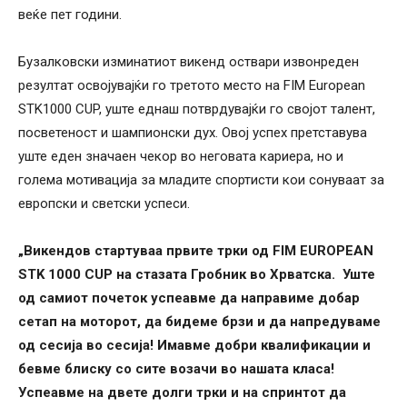
веќе пет години.
Бузалковски изминатиот викенд оствари извонреден
резултат освојувајќи го третото место на FIM European
STK1000 CUP, уште еднаш потврдувајќи го својот талент,
посветеност и шампионски дух. Овој успех претставува
уште еден значаен чекор во неговата кариера, но и
голема мотивација за младите спортисти кои сонуваат за
европски и светски успеси.
„Викендов стартуваа првите трки од FIM EUROPEAN
STK 1000 CUP на стазата Гробник во Хрватска. Уште
од самиот почеток успеавме да направиме добар
сетап на моторот, да бидеме брзи и да напредуваме
од сесија во сесија! Имавме добри квалификации и
бевме блиску со сите возачи во нашата класа!
Успеавме на двете долги трки и на спринтот да