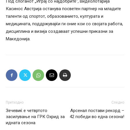
Под слоганот „Играј со најдобрите“, Видеолотарија
Касинос Австрија останува посветен партнер на младите
таленти од спортот, образованието, културата и
медицината, поддржувајќи ги оние кои со својата работа,
дисциплина и визија создаваат успешни приказни за
Македонија.
Претходно
Следно
Зечевиќ е четвртото
Арсенал постави рекорд –
засилување на ГРК Охрид за
42 победи во една сезона!
идната сезона