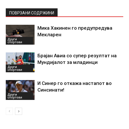
ПОВРЗАНИ СОДРЖИНИ
Мика Хакинен го предупредува
Мекларен
Други
спортови
Брајан Авиа со супер резултат на
Мундијалот за младинци
Други
спортови
И Синер го откажа настапот во
Синсинати!
Други
спортови