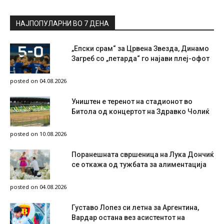
НАЈПОПУЛАРНИ ВО 7 ДЕНА
„Епски срам“ за Црвена Звезда, Динамо
Загреб со „петарда“ го најави плеј-офот
posted on 04.08.2026
Уништен е теренот на стадионот во
Битола од концертот на Здравко Чолиќ
posted on 10.08.2026
Поранешната свршеница на Лука Дончиќ
се откажа од тужбата за алиментација
posted on 04.08.2026
Густаво Лопез си летна за Аргентина,
Вардар остана вез асистентот на