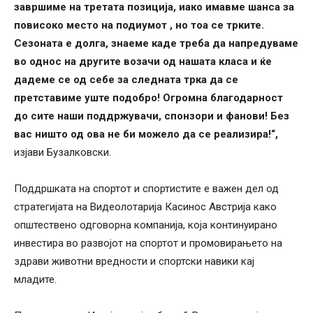
завршиме на третата позиција, иако имавме шанса за
повисоко место на подиумот , но тоа се трките.
Сезоната е долга, знаеме каде треба да напредуваме
во однос на другите возачи од нашата класа и ќе
дадеме се од себе за следната трка да се
претставиме уште подобро! Огромна благодарност
до сите наши поддржувачи, спонзори и фанови! Без
вас ништо од ова не би можело да се реализира!“,
изјави Бузалковски.
Поддршката на спортот и спортистите е важен дел од
стратегијата на Видеолотарија Касинос Австрија како
општествено одговорна компанија, која континуирано
инвестира во развојот на спортот и промовирањето на
здрави животни вредности и спортски навики кај
младите.