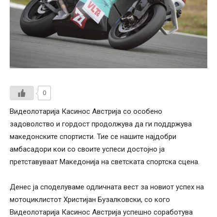
0
Видеолотарија Касинос Австрија со особено
задоволство и гордост продолжува да ги поддржува
македонските спортисти. Тие се нашите најдобри
амбасадори кои со своите успеси достојно ја
претставуваат Македонија на светската спортска сцена.
Денес ја споделуваме одличната вест за новиот успех на
мотоциклистот Христијан Бузалковски, со кого
Видеолотарија Касинос Австрија успешно соработува