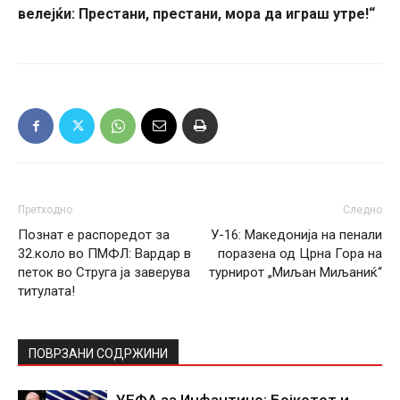
велејќи: Престани, престани, мора да играш утре!“
Претходно
Следно
Познат е распоредот за
У-16: Македонија на пенали
32.коло во ПМФЛ: Вардар в
поразена од Црна Гора на
петок во Струга ја заверува
турнирот „Миљан Миљаниќ“
титулата!
ПОВРЗАНИ СОДРЖИНИ