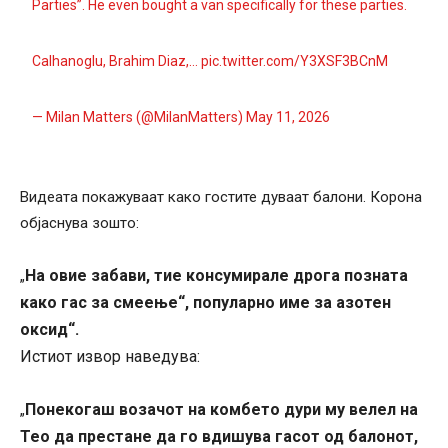
Parties”. He even bought a van specifically for these parties.
Calhanoglu, Brahim Diaz,…
pic.twitter.com/Y3XSF3BCnM
— Milan Matters (@MilanMatters)
May 11, 2026
Видеата покажуваат како гостите дуваат балони. Корона
објаснува зошто:
На овие забави, тие консумирале дрога позната
„
како гас за смеење“, популарно име за азотен
оксид“.
Истиот извор наведува:
Понекогаш возачот на комбето дури му велел на
„
Тео да престане да го вдишува гасот од балонот,