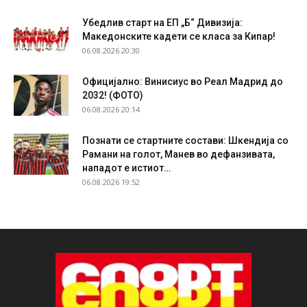
Убедлив старт на ЕП „Б“ Дивизија:
Македонските кадети се класа за Кипар!
06.08.2026 20:30
Официјално: Винисиус во Реал Мадрид до
2032! (ФОТО)
06.08.2026 20:14
Познати се стартните состави: Шкендија со
Рамани на голот, Манев во дефанзивата,
нападот е истиот…
06.08.2026 19:52