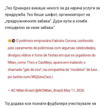
Тео Ернандез викаше некого за да нарача услуги за
„
придружба. Тео беше шефот, организаторот на
„придружничките забави“. Дури купи и комбе
специјално за овие забави.“
O polêmico empresário Fabrizio Corona, conhecido
pelo vazamento de polêmicas com algumas celebridades,
divulgou vídeos e fotos de festas em que ex-jogadores do
Milan, como Theo e Castillejo, aparecem inalando o
chamado “gás do riso”, na companhia de “modelos” de luxo.…
pic.twitter.com/WGjGewCwzJ
— AC Milan Brasil (@ACMilan_Brasil)
May 11, 2026
Тој додава кои познати фудбалери учествувале на