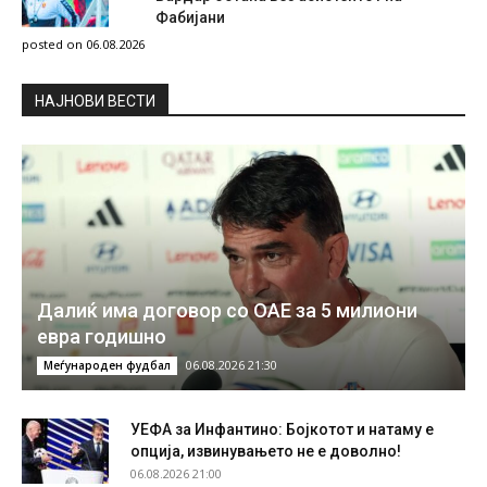
Фабијани
posted on 06.08.2026
НAЈНОВИ ВЕСТИ
Далиќ има договор со ОАЕ за 5 милиони
евра годишно
06.08.2026 21:30
Меѓународен фудбал
УЕФА за Инфантино: Бојкотот и натаму е
опција, извинувањето не е доволно!
06.08.2026 21:00