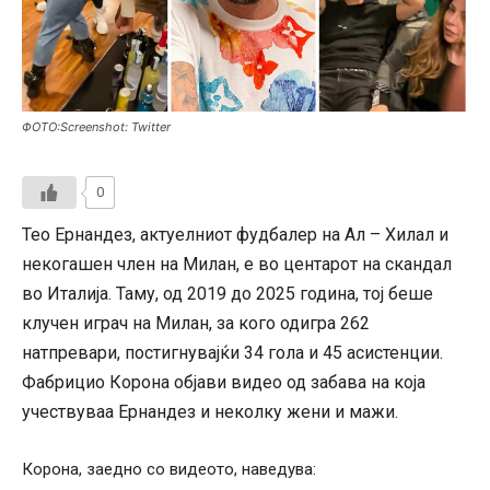
ФОТО:Screenshot: Twitter
0
Тео Ернандез, актуелниот фудбалер на Ал – Хилал и
некогашен член на Милан, е во центарот на скандал
во Италија. Таму, од 2019 до 2025 година, тој беше
клучен играч на Милан, за кого одигра 262
натпревари, постигнувајќи 34 гола и 45 асистенции.
Фабрицио Корона објави видео од забава на која
учествуваа Ернандез и неколку жени и мажи.
Корона, заедно со видеото, наведува: