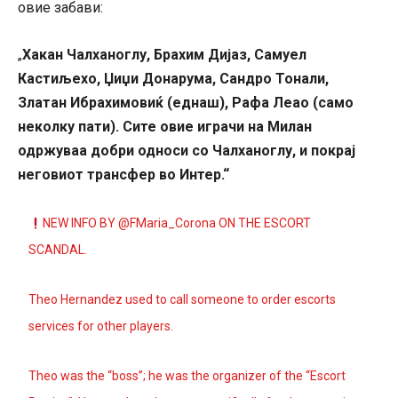
овие забави:
Хакан Чалханоглу, Брахим Дијаз, Самуел
„
Кастиљехо, Џиџи Донарума, Сандро Тонали,
Златан Ибрахимовиќ (еднаш), Рафа Леао (само
неколку пати). Сите овие играчи на Милан
одржуваа добри односи со Чалханоглу, и покрај
неговиот трансфер во Интер.“
NEW INFO BY
@FMaria_Corona
ON THE ESCORT
SCANDAL.
Theo Hernandez used to call someone to order escorts
services for other players.
Theo was the “boss”; he was the organizer of the “Escort