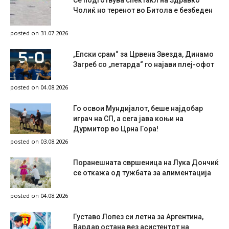
Се подготвува спектакл на Здравко
Чолиќ но теренот во Битола е безбеден
posted on 31.07.2026
„Епски срам“ за Црвена Звезда, Динамо
Загреб со „петарда“ го најави плеј-офот
posted on 04.08.2026
Го освои Мундијалот, беше најдобар
играч на СП, а сега јава коњи на
Дурмитор во Црна Гора!
posted on 03.08.2026
Поранешната свршеница на Лука Дончиќ
се откажа од тужбата за алиментација
posted on 04.08.2026
Густаво Лопез си летна за Аргентина,
Вардар остана вез асистентот на