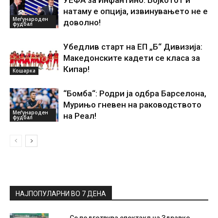
УЕФА за Инфантино: Бојкотот и
натаму е опција, извинувањето не е
Меѓународен
доволно!
фудбал
Убедлив старт на ЕП „Б“ Дивизија:
Македонските кадети се класа за
Кипар!
Кошарка
“Бомба“: Родри ја одбра Барселона,
Мурињо гневен на раководството
Меѓународен
на Реал!
фудбал
НАЈПОПУЛАРНИ ВО 7 ДЕНА