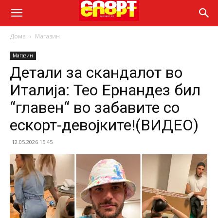
Дома
Магазин
Магазин
Детали за скандалот во
Италија: Тео Ернандез бил
“главен“ во забавите со
ескорт-девојките!(ВИДЕО)
12.05.2026 15:45